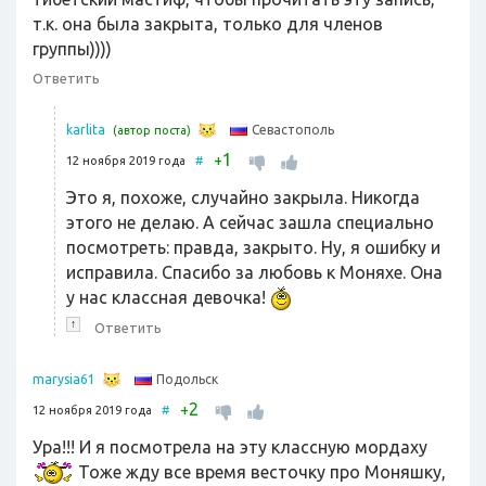
т.к. она была закрыта, только для членов
группы))))
Ответить
Севастополь
karlita
(автор поста)
1
+
12 ноября 2019 года
#
Это я, похоже, случайно закрыла. Никогда
этого не делаю. А сейчас зашла специально
посмотреть: правда, закрыто. Ну, я ошибку и
исправила. Спасибо за любовь к Моняхе. Она
у нас классная девочка!
↑
Ответить
Подольск
marysia61
2
+
12 ноября 2019 года
#
Ура!!! И я посмотрела на эту классную мордаху
Тоже жду все время весточку про Моняшку,