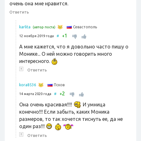
очень она мне нравится.
Ответить
Севастополь
karlita
(автор поста)
1
+
12 ноября 2019 года
#
А мне кажется, что я довольно часто пишу о
Монике... О ней можно говорить много
интересного.
↑
Ответить
Псков
kora8536
2
+
14 марта 2020 года
#
Она очень красивая!!!!
И умница
конечно!!! Если забыть, каких Моника
размеров, то так хочется тиснуть ее, да не
один раз!!!
↑
Ответить