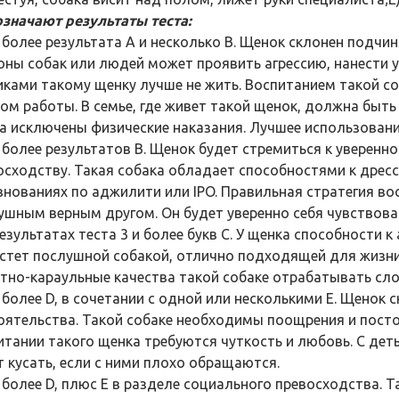
означают результаты теста:
и более результата А и несколько В. Щенок склонен подчи
оны собак или людей может проявить агрессию, нанести у
иками такому щенку лучше не жить. Воспитанием такой с
ом работы. В семье, где живет такой щенок, должна быть
а исключены физические наказания. Лучшее использовани
 и более результатов В. Щенок будет стремиться к уверенн
осходству. Такая собака обладает способностями к дресс
внованиях по аджилити или IPO. Правильная стратегия во
ушным верным другом. Он будет уверенно себя чувствоват
результатах теста 3 и более букв С. У щенка способности 
стет послушной собакой, отлично подходящей для жизни 
тно-караульные качества такой собаке отрабатывать сл
и более D, в сочетании с одной или несколькими E. Щенок
оятельства. Такой собаке необходимы поощрения и посто
итании такого щенка требуются чуткость и любовь. С дет
т кусать, если с ними плохо обращаются.
 и более D, плюс E в разделе социального превосходства.