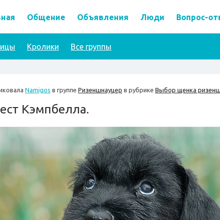
вная
Общение
Объявления
Люди
Вопрос-от
тицы
Кролики
Все группы
иковала
Namigos
в группе
Ризеншнауцер
в рубрике
Выбор щенка ризенш
ест Кэмпбелла.