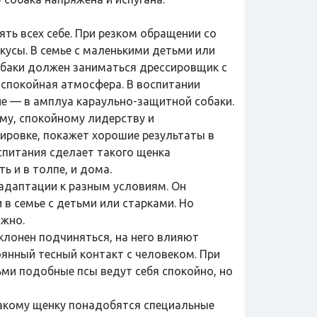
нять всех себе. При резком обращении со
кусы. В семье с маленькими детьми или
обаки должен заниматься дрессировщик с
 спокойная атмосфера. В воспитании
е — в амплуа караульно-защитной собаки.
ому, спокойному лидерству и
ировке, покажет хорошие результаты в
спитания сделает такого щенка
ь и в толпе, и дома.
к адаптации к разным условиям. Он
в семье с детьми или старками. Но
ожно.
 склонен подчиняться, на него влияют
янный тесный контакт с человеком. При
ьми подобные псы ведут себя спокойно, но
 Такому щенку понадобятся специальные