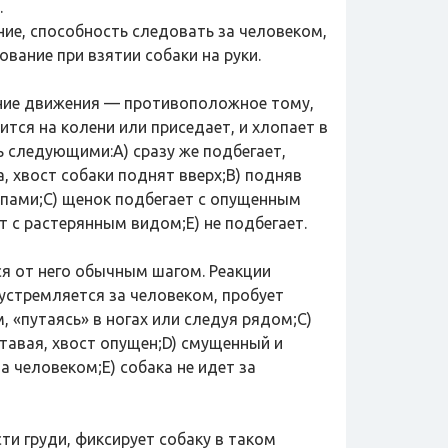
.
ние, способность следовать за человеком,
вание при взятии собаки на руки.
ение движения — противоположное тому,
тся на колени или приседает, и хлопает в
 следующими:А) сразу же подбегает,
а, хвост собаки поднят вверх;В) подняв
лапами;С) щенок подбегает с опущенным
т с растерянным видом;E) не подбегает.
я от него обычным шагом. Реакции
устремляется за человеком, пробует
, «путаясь» в ногах или следуя рядом;C)
ставая, хвост опущен;D) смущенный и
 человеком;E) собака не идет за
ти груди, фиксирует собаку в таком