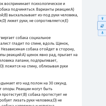
нок воспринимает психологическое и
обака подчиняться. Варианты реакции:A)
ой;B) выскальзывает из-под руки человека,
;D) лижет руки, не сопротивляется;E)
твергает собака социальное
лист гладит по спине, вдоль. Щенок,
. Независимая собака отойдет в сторону,
ипы реакций:A) щенок явно рад, прыгает на
человека лапами, подпрыгивает,
;D) ложится на спину, облизывая руки
дымает его над полом на 30 секунд.
т опоры. Реакции могут быть
 протестует;B) собака протестует не
робует лизать руки человека;D) не
 собака напряжена и испугана.