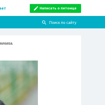
Написать о питомце
вет
Поиск по сайту
науцера.