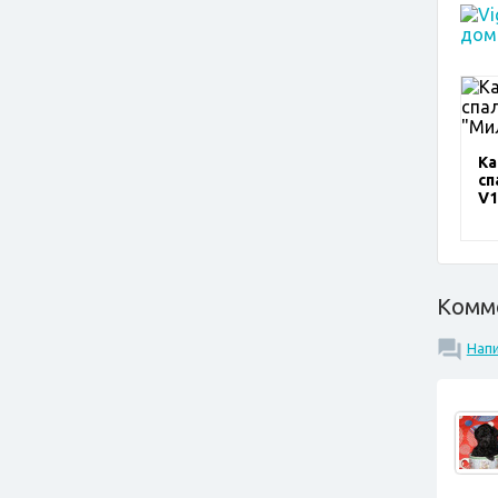
Ка
сп
V1
Комм
Нап