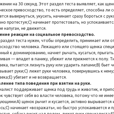
жении на 30 секунд. Этот раздел теста выявляет, как ще
ческое превосходство, то есть определяет, способна ли с
ется вывернуться, укусить, начинает сразу бороться с рук
вно протестуя;С) начинает протестовать, но успокаивается
е напуган, не движется.
ение реакции на социальное превосходство.
 раздел теста нужен, чтобы определить, принимает или о
осходство человека. Лежащего или стоящего щенка специа
нный к доминированию, начнет рычать, кусаться, прыгать
ливая — впадет в панику, убежит или прижмется к полу. Т
века, пытается лизнуть руку или ударить лапами;B) бьет 
зывает руки;C) лижет руки человека, повернувшись к нему
ека;E) убегает и не возвращается.
ление типа поведения при взятии на руки.
иалист поддерживает щенка под грудь и животик, и припо
к чувствует себя во власти человека, потому что не имее
ующими:A) щенок рычит и кусается, активно вырывается и
сь;C) начинает «возражать», но быстро успокаивается и п
естуя, собака висит над полом, лижет руки специалиста;E)