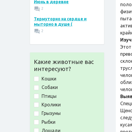
Июнь в деревне
поло
2
физи
пыта
Термуторно на сердце и
мыторно в душе (
акти
2
крайн
Изуч
Этот
прев
Какие животные вас
скло
интересуют?
трус
чело
Кошки
обли
Собаки
челов
Птицы
Выяв
Спец
Кролики
Щено
Грызуны
след
Рыбки
кусая
Лошади
прот