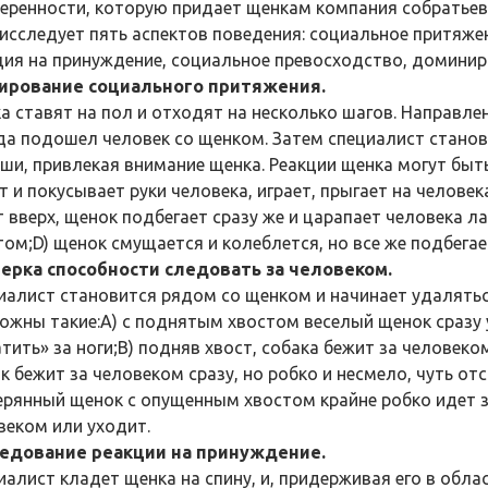
веренности, которую придает щенкам компания собратьев
 исследует пять аспектов поведения: социальное притяже
ция на принуждение, социальное превосходство, доминиро
ирование социального притяжения.
а ставят на пол и отходят на несколько шагов. Направл
да подошел человек со щенком. Затем специалист станови
ши, привлекая внимание щенка. Реакции щенка могут быть
т и покусывает руки человека, играет, прыгает на человек
т вверх, щенок подбегает сразу же и царапает человека 
том;D) щенок смущается и колеблется, но все же подбегае
ерка способности следовать за человеком.
иалист становится рядом со щенком и начинает удалятьс
ожны такие:A) c поднятым хвостом веселый щенок сразу 
тить» за ноги;B) подняв хвост, собака бежит за человеком
к бежит за человеком сразу, но робко и несмело, чуть от
ерянный щенок с опущенным хвостом крайне робко идет за
веком или уходит.
едование реакции на принуждение.
иалист кладет щенка на спину, и, придерживая его в облас