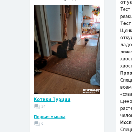
от у
Тест
реак
Тест
Щенк
отку
ладо
лиже
хвос
хвос
Пров
Спец
возм
«схва
Котики Турции
щено
24
раст
чело
Первая мышка
Иссл
6
Спец