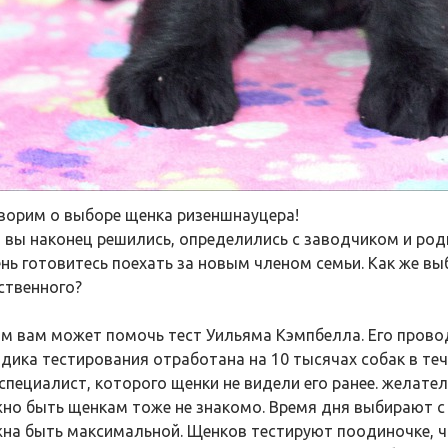
ворим о выборе щенка ризеншнауцера!
, вы наконец решились, определились с заводчиком и ро
ень готовитесь поехать за новым членом семьи. Как же вы
ственного?
ом вам может помочь тест Уильяма Кэмпбелла. Его провод
дика тестирования отработана на 10 тысячах собак в теч
 специалист, которого щенки не видели его ранее. желат
но быть щенкам тоже не знакомо. Время дня выбирают с
на быть максимальной. Щенков тестируют поодиночке, ч