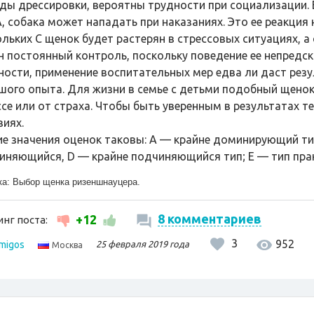
ды дрессировки, вероятны трудности при социализации. Е
, собака может нападать при наказаниях. Это ее реакция 
ольких С щенок будет растерян в стрессовых ситуациях, а
н постоянный контроль, поскольку поведение ее непредс
ности, применение воспитательных мер едва ли даст резу
шого опыта. Для жизни в семье с детьми подобный щенок 
ссе или от страха. Чтобы быть уверенным в результатах те
виях.
е значения оценок таковы: А — крайне доминирующий ти
иняющийся, D — крайне подчиняющийся тип; E — тип пра
ка:
Выбор щенка ризеншнауцера.
8 комментариев
+12
нг поста:
3
952
migos
25 февраля 2019 года
Москва