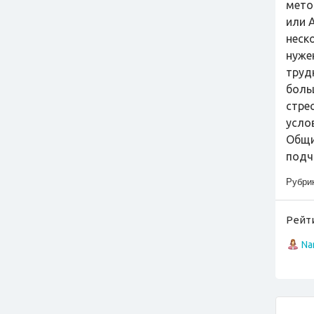
мето
или A
неск
нуже
труд
боль
стре
усло
Общи
подч
Рубри
Рейти
Na