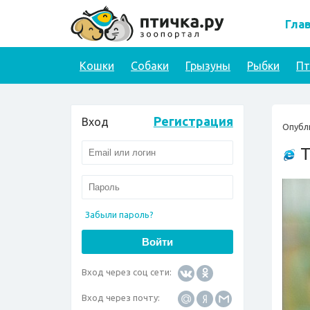
Гла
Кошки
Собаки
Грызуны
Рыбки
П
Регистрация
Вход
Опубл
Т
Забыли пароль?
Вход через соц сети:
Вход через почту: