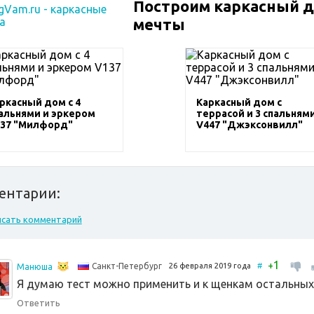
Построим каркасный 
мечты
ркасный дом с 4
Каркасный дом с
альнями и эркером
террасой и 3 спальням
37 "Милфорд"
V447 "Джэксонвилл"
ентарии:
исать комментарий
1
+
26 февраля 2019 года
#
Санкт-Петербург
Манюша
Я думаю тест можно применить и к щенкам остальны
Ответить