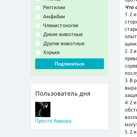
Что 
Рептилии
1. 2 
Амфибии
стор
Членистоногие
стар
Дикие животные
опыт
Другие животные
щенк
2. 3
Хорьки
прев
Подписаться
соре
посл
3. В 
выра
Пользователь дня
защи
4. 2 
обст
восп
Просто Аврора
могу
5. 2