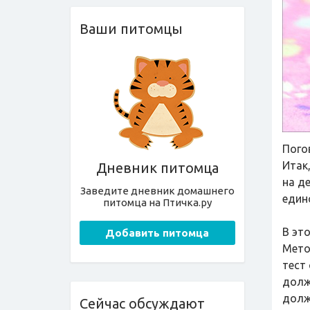
Ваши питомцы
Пого
Итак
Дневник питомца
на д
Заведите дневник домашнего
един
питомца на Птичка.ру
В эт
Добавить питомца
Мето
тест
долж
долж
Сейчас обсуждают