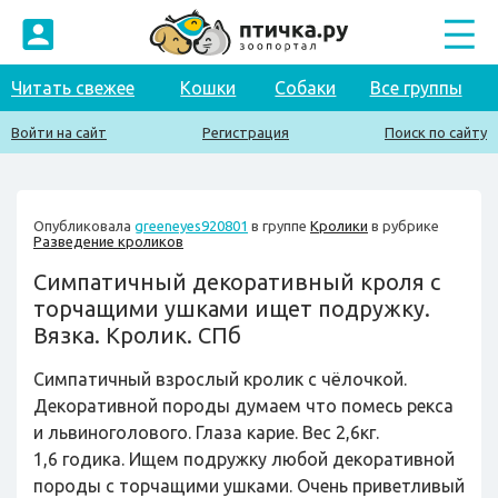
Читать свежее
Кошки
Собаки
Все группы
Войти на сайт
Регистрация
Поиск по сайту
Опубликовала
greeneyes920801
в группе
Кролики
в рубрике
Разведение кроликов
Симпатичный декоративный кроля с
торчащими ушками ищет подружку.
Вязка. Кролик. СПб
Симпатичный взрослый кролик с чёлочкой.
Декоративной породы думаем что помесь рекса
и львиноголового. Глаза карие. Вес 2,6кг.
1,6 годика. Ищем подружку любой декоративной
породы с торчащими ушками. Очень приветливый