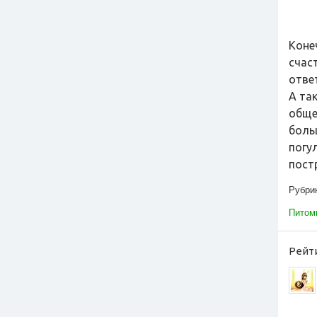
Коне
счас
отве
А та
обще
боль
погу
пост
Рубри
Питом
Рейти