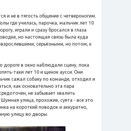
ся и не в тягость общение с четвероногим.
олы где училась, парочка, мальчик лет 10
рогу, играли и сразу бросался в глаза
оводке, но настоящая связь была куда
овзрослевшими, серьёзными, но потом, к
о дороге в окно наблюдали сцену, пока
опять-таки лет 10 и щенок аусси. Они
чик сажал собаку по команде, отходил и
ться, как основательно эта пара
средоточен, не забывает хвалить
Шумная улица, прохожие, суета - все это
енка на короткий поводок и аккуратно,
нную улицу во дворы.