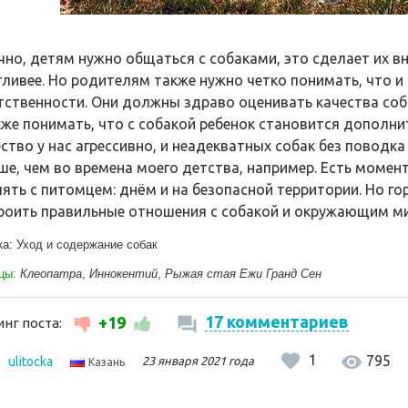
чно, детям нужно общаться с собаками, это сделает их 
тливее. Но родителям также нужно четко понимать, что и 
тственности. Они должны здраво оценивать качества соба
кже понимать, что с собакой ребенок становится дополнит
ство у нас агрессивно, и неадекватных собак без поводк
ше, чем во времена моего детства, например. Есть момен
лять с питомцем: днём и на безопасной территории. Но г
роить правильные отношения с собакой и окружающим м
ка:
Уход и содержание собак
цы:
Клеопатра
,
Иннокентий
,
Рыжая стая Ежи Гранд Сен
17 комментариев
+19
нг поста:
1
795
ulitocka
23 января 2021 года
Казань