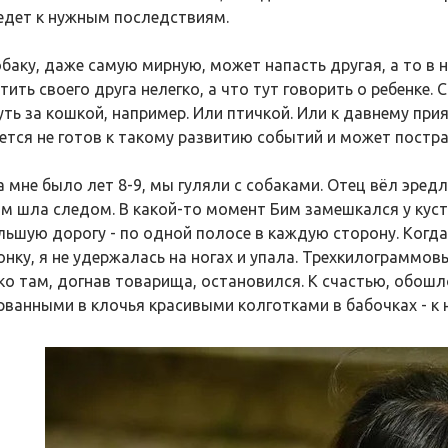
едет к нужным последствиям.
обаку, даже самую мирную, может напасть другая, а то в 
ить своего друга нелегко, а что тут говорить о ребенке.
уть за кошкой, например. Или птичкой. Или к давнему при
ется не готов к такому развитию событий и может постра
а мне было лет 8-9, мы гуляли с собаками. Отец вёл эред
м шла следом. В какой-то момент Бим замешкался у куст
льшую дорогу - по одной полосе в каждую сторону. Когда 
онку, я не удержалась на ногах и упала. Трехкилограммовы
ко там, догнав товарища, остановился. К счастью, обош
рванными в клочья красивыми колготками в бабочках - к