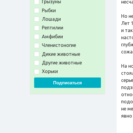
Грызуны
несч
Рыбки
Но н
Лошади
Лет 
Рептилии
и та
Амфибии
наст
глуб
Членистоногие
сожа
Дикие животные
Другие животные
На н
Хорьки
стоял
серь
Подписаться
подз
отно
подо
не м
явно