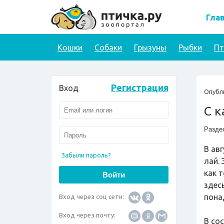
Гла
Кошки
Собаки
Грызуны
Рыбки
П
Регистрация
Вход
Опубл
С к
Разде
В ав
Забыли пароль?
лай.
как 
здесь
пона
Вход через соц сети:
Вход через почту:
В со