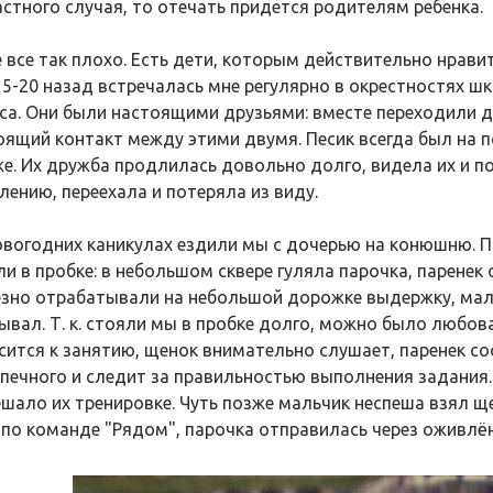
астного случая, то отечать придется родителям ребенка.
е все так плохо. Есть дети, которым действительно нравит
15-20 назад встречалась мне регулярно в окрестностях шк
кса. Они были настоящими друзьями: вместе переходили до
оящий контакт между этими двумя. Песик всегда был на п
же. Их дружба продлилась довольно долго, видела их и п
лению, переехала и потеряла из виду.
овогодних каникулах ездили мы с дочерью на конюшню. П
и в пробке: в небольшом сквере гуляла парочка, паренек 
езно отрабатывали на небольшой дорожке выдержку, маль
ывал. Т. к. стояли мы в пробке долго, можно было любова
сится к занятию, щенок внимательно слушает, паренек со
печного и следит за правильностью выполнения задания. 
ешало их тренировке. Чуть позже мальчик неспеша взял щ
 по команде "Рядом", парочка отправилась через оживлё