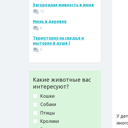
Загородная живность в июне
12
Июнь в деревне
6
Термуторно на сердце и
мыторно в душе (
3
Какие животные вас
интересуют?
Кошки
Собаки
Птицы
У де
Кролики
иног