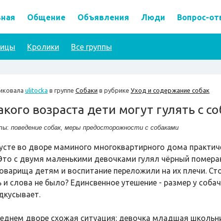
вная
Общение
Объявления
Люди
Вопрос-от
тицы
Кролики
Все группы
иковала
ulitocka
в группе
Собаки
в рубрике
Уход и содержание собак
акого возраста дети могут гулять с с
лы:
поведение собак
,
меры предосторожности с собаками
густе во дворе маминого многоквартирного дома практи
 Это с двумя маленькими девочками гулял чёрный померан
товарища детям и воспитание переложили на их плечи. Сто
 и слова не было? Единсвенное утешение - размер у собачк
дкусывает.
седнем дворе схожая ситуация: девочка младшая школьни