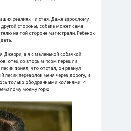
наших реалиях - и стая. Даже взрослому
 С другой стороны, собака может сама
ятелю на той стороне магистрали. Ребенок
дать.
ля Джерри, а я с маленькой собачкой
ов, отец со вторым псом перешли
песик понял, что отстал, он рванул
й песик переволок меня через дорогу, и
лось только ободранными коленями. И
 немалому моему горю.