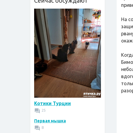
Сейчас обсуждают
прив
На с
защит
рван
окаж
Когд
Бимо
небо
вдог
толь
разо
Котики Турции
25
Первая мышка
8