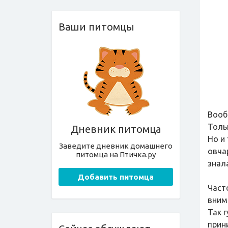
Ваши питомцы
Вооб
Толь
Дневник питомца
Но и
Заведите дневник домашнего
овчар
питомца на Птичка.ру
знала
Добавить питомца
Част
вним
Так 
прин