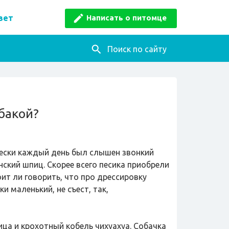
Написать о питомце
вет
Поиск по сайту
обакой?
чески каждый день был слышен звонкий
ский шпиц. Скорее всего песика приобрели
ит ли говорить, что про дрессировку
и маленький, не съест, так,
ца и крохотный кобель чихуахуа. Собачка