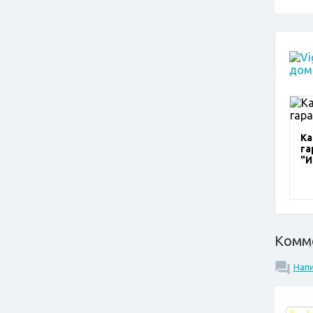
Ка
га
"И
Комм
Нап