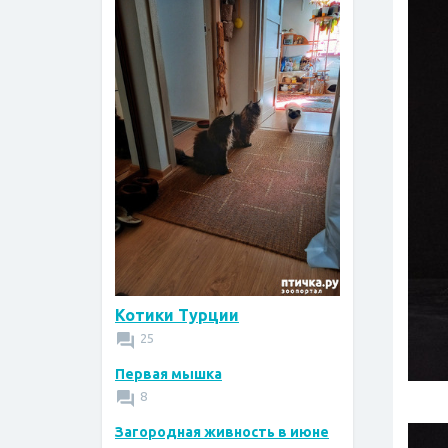
Котики Турции
25
Первая мышка
8
Загородная живность в июне