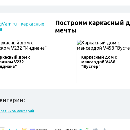
Построим каркасный 
мечты
ркасный дом с
Каркасный дом с
ражом V232
мансардой V458
ндиана"
"Вустер"
ентарии:
исать комментарий
2
+
29 мая 2018 года
#