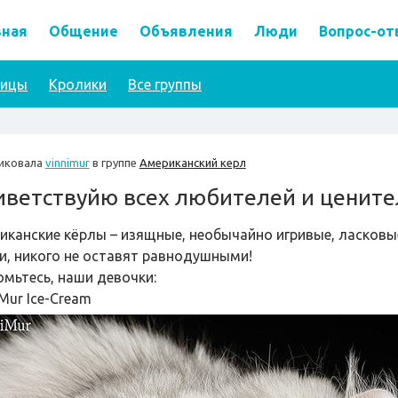
вная
Общение
Объявления
Люди
Вопрос-от
тицы
Кролики
Все группы
иковала
vinnimur
в группе
Американский керл
иветствуйю всех любителей и цените
иканские кёрлы – изящные, необычайно игривые, ласков
и, никого не оставят равнодушными!
омьтесь, наши девочки:
Mur Ice-Cream