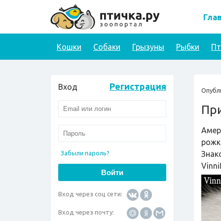
Гла
Кошки
Собаки
Грызуны
Рыбки
П
Регистрация
Вход
Опубл
Пр
Амер
рожк
Забыли пароль?
Знак
Vinni
Вход через соц сети:
Вход через почту: