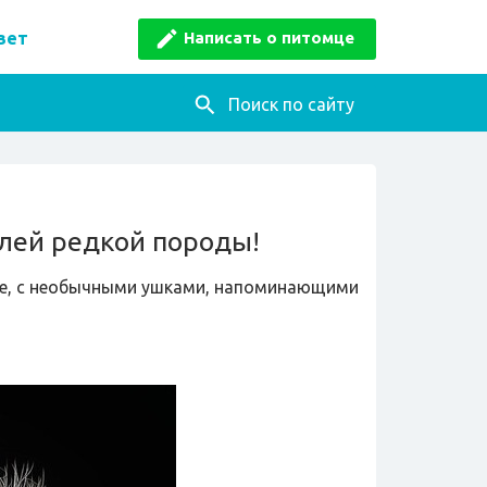
Написать о питомце
вет
Поиск по сайту
лей редкой породы!
ые, с необычными ушками, напоминающими