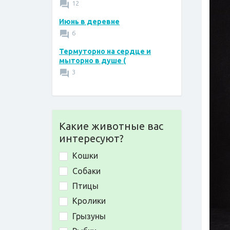
12
Июнь в деревне
6
Термуторно на сердце и
мыторно в душе (
3
Какие животные вас
интересуют?
Кошки
Собаки
Птицы
Кролики
Грызуны