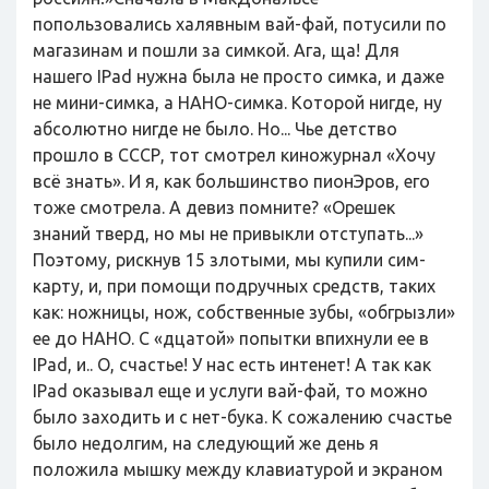
попользовались халявным вай-фай, потусили по
магазинам и пошли за симкой. Ага, ща! Для
нашего IРad нужна была не просто симка, и даже
не мини-симка, а НАНО-симка. Которой нигде, ну
абсолютно нигде не было. Но... Чье детство
прошло в СССР, тот смотрел киножурнал «Хочу
всё знать». И я, как большинство пионЭров, его
тоже смотрела. А девиз помните? «Орешек
знаний тверд, но мы не привыкли отступать...»
Поэтому, рискнув 15 злотыми, мы купили сим-
карту, и, при помощи подручных средств, таких
как: ножницы, нож, собственные зубы, «обгрызли»
ее до НАНО. С «дцатой» попытки впихнули ее в
IРad, и.. О, счастье! У нас есть интенет! А так как
IРad оказывал еще и услуги вай-фай, то можно
было заходить и с нет-бука. К сожалению счастье
было недолгим, на следующий же день я
положила мышку между клавиатурой и экраном