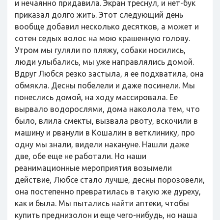
и нечаянно придавила. Экран треснул, и нет-бук
приказал долго жить. Этот следующий день
вообще добавил несколько десятков, а может и
сотен седых волос на мою крашенную голову.
Утром мы гуляли по пляжу, собаки носились,
люди улыбались, мы уже направлялись домой.
Вдруг Любся резко застыла, я ее подхватила, она
обмякла. Десны побелели и даже посинели. Мы
понеслись домой, на ходу массировала. Ее
вырвало водорослями, дома наколола тем, что
было, влила смекты, вызвала рвоту, вскочили в
машину и рванули в Кошалин в ветклинику, про
одну мы знали, видели накануне. Нашли даже
две, обе еще не работали. Но наши
реанимационные мероприятия возымели
действие, Любсе стало лучше, десны порозовели,
она постепенно превратилась в такую же дуреху,
как и была. Мы пытались найти аптеки, чтобы
купить преднизолон и еще чего-нибудь, но наша