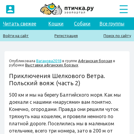
Читать свежее
Кошки
Собаки
Все группы
Войти на сайт
Регистрация
Поиск по сайту
Опубликовала
Ваганова2018
в группе
Афганская борзая
в
рубрике
Выставки афганских борзых
Приключения Шелкового Ветра.
Польский вояж (часть 2)
500 км и мы на берегу Балтийского моря. Как мы
доехали с нашими «марусями» вам понятно.
Конечно, огородами. Правда они решили чуток
тряхнуть наш кошелек, и провели немного по
платной дороге. Поселились мы в маленьком
отельчике, всего три номера, зато в 200 м от