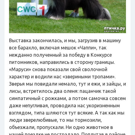
Выставка закончилась, и мы, загрузив в машину
все барахло, включая мешок «Чаппи», так
нежданно полученный за победу в Конкурсе
питомников, направились в сторону границы.
«Маруси» снова показали свой сволочной
характер и водили нас «звериными тропами».
Зверья мы повидали немало, тут и ежи, и зайцы, и
лисы, встретилось два оленя: пацанчик такой
симпатичный с рожками, а потом самочка совсем
даже непугливая, проводила нас укоризненным
взглядом, типа шляются тут всякие. А так как мы
люди зверелюбивые, то мы тормозили,
объезжали, пропускали. Ни одно животное в
нашей поездке не пострадало. Поплутав в районе