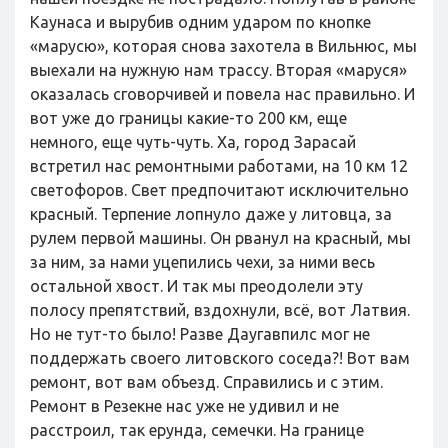
Каунаса и вырубив одним ударом по кнопке
«марусю», которая снова захотела в Вильнюс, мы
выехали на нужную нам трассу. Вторая «маруся»
оказалась сговорчивей и повела нас правильно. И
вот уже до границы какие-то 200 км, еще
немного, еще чуть-чуть. Ха, город Зарасай
встретил нас ремонтными работами, на 10 км 12
светофоров. Свет предпочитают исключительно
красный. Терпение лопнуло даже у литовца, за
рулем первой машины. Он рванул на красный, мы
за ним, за нами уцепились чехи, за ними весь
остальной хвост. И так мы преодолели эту
полосу препятствий, вздохнули, всё, вот Латвия.
Но не тут-то было! Разве Даугавпилс мог не
поддержать своего литовского соседа?! Вот вам
ремонт, вот вам объезд. Справились и с этим.
Ремонт в Резекне нас уже не удивил и не
расстроил, так ерунда, семечки. На границе