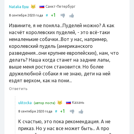
Санкт-Петербург
Natalia Буш
1
+
8 сентября 2020 года
#
Извините, я не поняла...Пуделей можно? А как
насчёт королевских пуделей, - это всё-таки
немаленькие собачки...Вот у нас, например,
королевский пудель (американского
разведения...они крупнее европейских), нам, что
делать? Наша когда станет на задние лапы,
выше меня ростом становится. Но более
дружелюбной собаки я не знаю, дети на ней
ездят верхом, как на пони...
Ответить
Казань
ulitocka
(автор поста)
1
+
8 сентября 2020 года
#
К счастью, это пока рекомендация. А не
приказ. Но у нас все может быть... А про