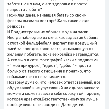
заботиться о нем, о его здоровье и просто-
напросто любить?
Пожилая дама, начавшая бегать со своим
фоксом вызвала восторг! Жаль,такие люди
редкость
И Приднестровье не обошла мода на хаски.
Иногда наблюдаю из окна, как задастая бабища
с глоткой фельдфебеля дергает как воздушный
змей за поводок свою хаски, изнывающую от
желания побегать, пока ее хозяйка натрындится.
А сколько в сети фотографий хаски с подписями
- " мой придурок", "идиот", "дебил" - просто
больно от такого отношения и понятно, что
собаками никто не занимается.
Поэтому думаю, что человек ответственный, все
обдумавший и не упустивший ни одного важного
момента может завести себе собаку той породы,
которая нравится.Безответственному же лучше
вообще никого не заводить. Даже детей.