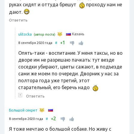
руках сидят и оттуда брешут
проходу нам не
дают.
Ответить
Казань
ulitocka
(автор поста)
1
+
8 сентября 2020 года
#
Опять-таки - воспитание. У меня таксы, но во
дворе им не разрешаю пачкать: тут везде
соседки убирают, цветы сажают, в подъезде
сами же моем по очереди. Дворник у нас за
полтора года уже третий, этот
старательный, его беречь надо
↑
Ответить
Большой секрет
2
+
8 сентября 2020 года
#
Я тоже мечтаю о большой собаке. Но живу с