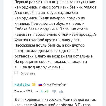
Первый раз читаю о штрафах за отсутствие
намордника. У нас с ротикаии без них гуляют.
А со своей я в автобусе ездила без
намордника. Ехали вечером поздно из
клиники. Подошёл автобус, мы вошли.
Собака без намордника. Я спешно стала
надевать, параллельно оплачивая проезд. А
Фантик головой крутит и лапу дает.
Пассажиры поулыбались, а кондуктор
предложила доехать так до нашей
остановки. Благо не возражали остальные.
На прощанье собака показала поклон и
вышла под аплодисменты.
↑
Ответить
Санкт-Петербург
Natalia Буш
1
+
7 января 2023 года
#
Да, я коренная питерская. Мои предки из так
называемой немецкой слободы. В Питере