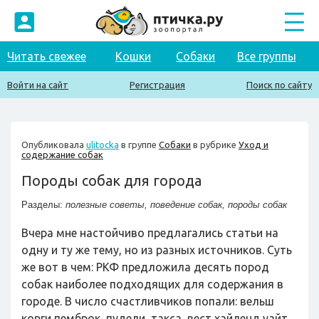
Читать свежее
Кошки
Собаки
Все группы
Войти на сайт
Регистрация
Поиск по сайту
Опубликовала
ulitocka
в группе
Собаки
в рубрике
Уход и
содержание собак
Породы собак для города
Разделы:
полезные советы
,
поведение собак
,
породы собак
Вчера мне настойчиво предлагались статьи на
одну и ту же тему, но из разных источников. Суть
же вот в чем: РКФ предложила десять пород
собак наиболее подходящих для содержания в
городе. В число счастливчиков попали: вельш
корги пемброк, пудели, такса, вест хайленд уайт