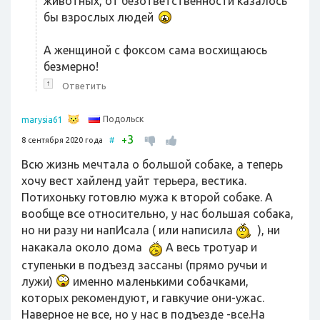
животных, от безответственности казалось
бы взрослых людей
А женщиной с фоксом сама восхищаюсь
безмерно!
↑
Ответить
Подольск
marysia61
3
+
8 сентября 2020 года
#
Всю жизнь мечтала о большой собаке, а теперь
хочу вест хайленд уайт терьера, вестика.
Потихоньку готовлю мужа к второй собаке. А
вообще все относительно, у нас большая собака,
но ни разу ни напИсала ( или написила
), ни
накакала около дома
А весь тротуар и
ступеньки в подъезд зассаны (прямо ручьи и
лужи)
именно маленькими собачками,
которых рекомендуют, и гавкучие они-ужас.
Наверное не все, но у нас в подъезде -все.На