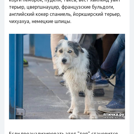
терьер, цвергшнауцер, французские бульдоги,
английский кокер спаниель, йоркширский терьер,
чихуахуа, немецкие шпицы.
Если проанализировать этот "топ" становится