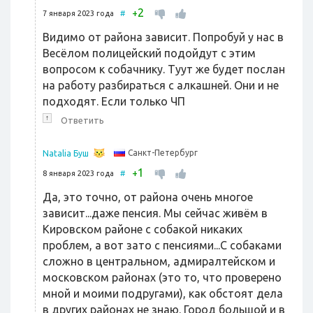
2
+
7 января 2023 года
#
Видимо от района зависит. Попробуй у нас в
Весёлом полицейский подойдут с этим
вопросом к собачнику. Туут же будет послан
на работу разбираться с алкашней. Они и не
подходят. Если только ЧП
↑
Ответить
Санкт-Петербург
Natalia Буш
1
+
8 января 2023 года
#
Да, это точно, от района очень многое
зависит...даже пенсия. Мы сейчас живём в
Кировском районе с собакой никаких
проблем, а вот зато с пенсиями...С собаками
сложно в центральном, адмиралтейском и
московском районах (это то, что проверено
мной и моими подругами), как обстоят дела
в других районах не знаю. Город большой и в