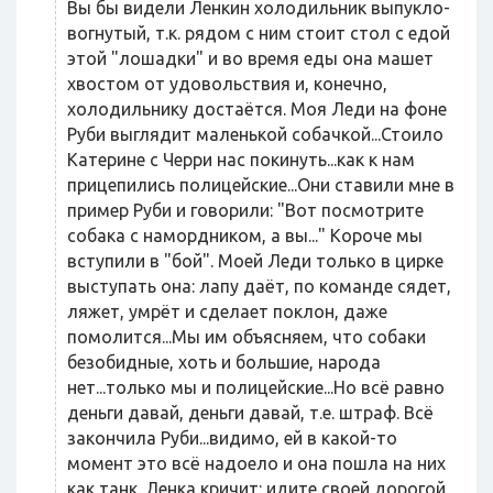
Вы бы видели Ленкин холодильник выпукло-
вогнутый, т.к. рядом с ним стоит стол с едой
этой "лошадки" и во время еды она машет
хвостом от удовольствия и, конечно,
холодильнику достаётся. Моя Леди на фоне
Руби выглядит маленькой собачкой...Стоило
Катерине с Черри нас покинуть...как к нам
прицепились полицейские...Они ставили мне в
пример Руби и говорили: "Вот посмотрите
собака с намордником, а вы..." Короче мы
вступили в "бой". Моей Леди только в цирке
выступать она: лапу даёт, по команде сядет,
ляжет, умрёт и сделает поклон, даже
помолится...Мы им объясняем, что собаки
безобидные, хоть и большие, народа
нет...только мы и полицейские...Но всё равно
деньги давай, деньги давай, т.е. штраф. Всё
закончила Руби...видимо, ей в какой-то
момент это всё надоело и она пошла на них
как танк. Ленка кричит: идите своей дорогой