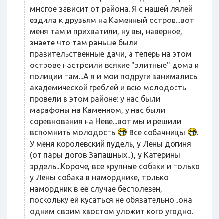
многое зависит от района. Я с нашей лялей
ездила к друзьям на Каменный остров...вот
меня там и прихватили, ну вы, наверное,
знаете что там раньше были
правительственные дачи, а теперь на этом
острове настроили всякие "элитные" дома и
полиции там...А я и мои подруги занимались
академической греблей и всю молодость
провели в этом районе: у нас были
марафоны на Каменном, у нас были
соревнования на Неве...вот мы и решили
вспомнить молодость
Все собачницы
.
У меня королевский пудель, у Лены догиня
(от пары догов Запашных...), у Катерины
эрдель...Короче, все крупные собаки и только
у Лены собака в наморднике, только
намордник в её случае бесполезен,
поскольку ей кусаться не обязательно...она
одним своим хвостом уложит кого угодно.