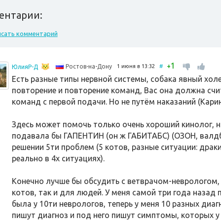
ентарии:
исать комментарий
1
+
1 июня в 13:32
#
Ростов-на-Дону
ЮлияР-Д
Есть разные типы нервной системы, собака явный хол
повторение и повторение команд, Вас она должна сч
команд с первой подачи. Но не путём наказаний (Карин
Здесь может помочь только очень хороший кинолог, но
подавала бы ГАПЕНТИН (он ж ГАБИТАБС) (ОЗОН, валдбери
решении 5ти проблем (5 котов, разные ситуации: драки
реально в 4х ситуациях).
Конечно лучше бы обсудить с ветврачом-неврологом, 
котов, так и для людей. У меня самой три года назад 
была у 10ти неврологов, теперь у меня 10 разных диаг
пишут диагноз и под него пишут симптомы, которых у 