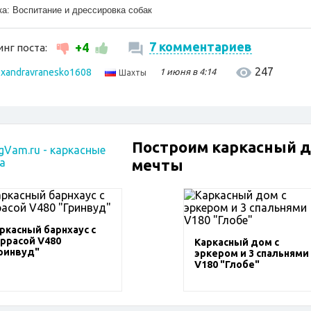
ка:
Воспитание и дрессировка собак
7 комментариев
+4
нг поста:
247
exandravranesko1608
1 июня в 4:14
Шахты
Построим каркасный 
мечты
ркасный барнхаус с
ррасой V480
Каркасный дом с
ринвуд"
эркером и 3 спальнями
V180 "Глобе"