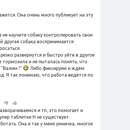
жется. Она очень много публикует на эту
ка не научите собаку контролировать свои
ой другая собака воспринимается
бросаться
резко развернутся и быстро уйти в другое
е тормозила и не пыталась понять, что
 "Валим !"
Либо фиксируем и ждём
д. Я так понимаю, что работа ведётся по
азворачиваемся и тп, это помогает и
упер таблетки Н не существует.
ботать. Она и так у меня умничка, многое