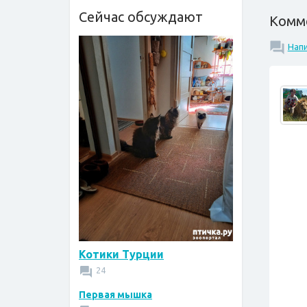
Сейчас обсуждают
Комм
Нап
Котики Турции
24
Первая мышка