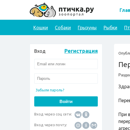
Гла
Кошки
Собаки
Грызуны
Рыбки
П
Регистрация
Вход
Опубл
Пер
Разде
Здрав
Забыли пароль?
Пере
При 
Вход через соц сети:
пере
Вход через почту:
агре