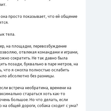
лит.
 она просто показывает, что ей общение
ятся.
ык тела.
мер, на площадке, перевозбуждение
позволяю, отвлекая командами и играми,
ожно сократить. Не так давно была
ить позади, буквально в паре метров, на
ь, что я смогла полностью ослабить
было абсолютно без разницы.
если встреча необратима, времени на
максимально стараться хоть как-то
очень большое. Но что делать, если
 на общей дороги, собака сходит с ума?