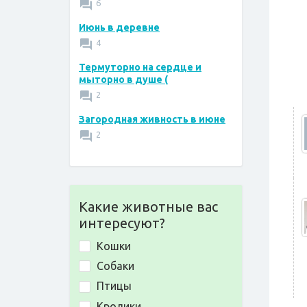
6
Июнь в деревне
4
Термуторно на сердце и
мыторно в душе (
2
Загородная живность в июне
2
Какие животные вас
интересуют?
Кошки
Собаки
Птицы
Кролики