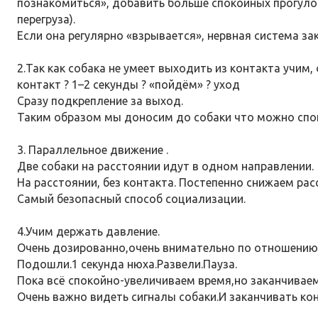
познакомиться», добавить больше спокойных прогулок
перегруза).
Если она регулярно «взрывается», нервная система за
2.Так как собака не умеет выходить из контакта учим
контакт ? 1–2 секунды ? «пойдём» ? уход
Сразу подкрепление за выход.
Таким образом мы доносим до собаки что можно спок
3. Параллельное движение .
Две собаки на расстоянии идут в одном направлении.
На расстоянии, без контакта. Постепенно снижаем рас
Самый безопасный способ социализации.
4.Учим держать давление.
Очень дозированно,очень внимательно по отношению к
Подошли.1 секунда нюха.Развели.Пауза.
Пока всё спокойно-увеличиваем время,но заканчиваем
Очень важно видеть сигналы собаки.И заканчивать кон