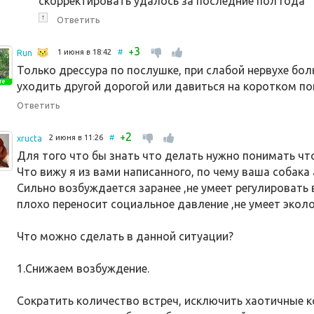
скорректировать удалось за последние пол года
↑
Ответить
3
+
1 июня в 18:42
#
Run
Только дрессура по послушке, при слабой нервухе бол
уходить другой дорогой или давиться на коротком по
Ответить
2
+
2 июня в 11:26
#
xructa
Для того что бы знать что делать нужно понимать что
Что вижу я из вами написанного, по чему ваша собака 
Сильно возбуждается заранее ,не умеет регулировать
плохо переносит социальное давление ,не умеет экол
Что можно сделать в данной ситуации?
1.Снижаем возбуждение.
Сократить количество встреч, исключить хаотичные к