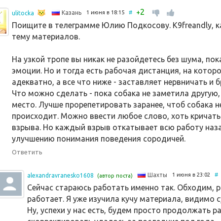
2
+
1 июня в 18:15
#
Казань
ulitocka
Поищите в телеграмме Юлию Подкосову. К9freandly, ка
тему материалов.
На узкой тропе вы никак не разойдетесь без шума, по
эмоции. Но и тогда есть рабочая дистанция, на котор
адекватно, а все что ниже - заставляет нервничать и 
Что можно сделать - пока собака не заметила другую, 
место. Лучше прорепетировать заранее, чтоб собака н
происходит. Можно ввести любое слово, хоть кричать
взрыва. Но каждый взрыв откатывает всю работу наза
улучшению понимания поведения сородичей.
Ответить
1 июня в 23:02
#
Шахты
alexandravranesko1608
(автор поста)
Сейчас стараюсь работать именно так. Обходим, р
работает. Я уже изучила кучу материала, видимо с
Ну, успехи у нас есть, будем просто продолжать ра