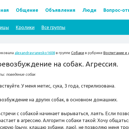
вная
Общение
Объявления
Люди
Вопрос-от
тицы
Кролики
Все группы
иковала
alexandravranesko1608
в группе
Собаки
в рубрике
Воспитание и 
евозбуждение на собак. Агрессия.
лы:
поведение собак
ствуйте. У меня метис, сука, 3 года, стерилизована.
возбуждение на других собак, в основном домашних.
встречи с собакой начинает вырываться, лаять. Если позв
растает в агрессию. Алгоритм собаки такой: Хочу общатьс
ссирую (рычу, клацаю зубами, лаю), не позволяю меня трог