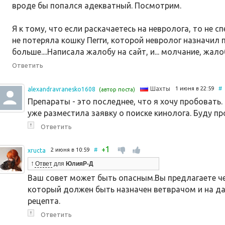
вроде бы попался адекватный. Посмотрим.
Я к тому, что если раскачаетесь на невролога, то не с
не потеряла кошку Пегги, которой невролог назначил п
больше....Написала жалобу на сайт, и... молчание, жало
Ответить
1 июня в 22:59
#
Шахты
alexandravranesko1608
(автор поста)
Препараты - это последнее, что я хочу пробовать. 
уже разместила заявку о поиске кинолога. Буду п
↑
Ответить
1
+
2 июня в 10:59
#
xructa
↑
Ответ
для
ЮлияР-Д
Ваш совет может быть опасным.Вы предлагаете ч
который должен быть назначен ветврачом и на да
рецепта.
↑
Ответить