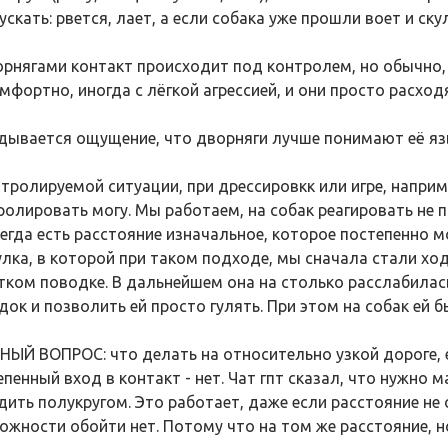
скать: рвется, лает, а если собака уже прошли воет и ску
орнягами контакт происходит под контролем, но обычно,
мфортно, иногда с лёгкой агрессией, и они просто расход
дывается ощущение, что дворняги лучше понимают её яз
нтролируемой ситуации, при дрессировкк или игре, напри
ролировать могу. Мы работаем, на собак реагировать не 
сегда есть расстояние изначальное, которое постепенно м
улка, в которой при таком подходе, мы сначала стали ход
тком поводке. В дальнейшем она на столько расслабилас
док и позволить ей просто гулять. При этом на собак ей 
НЫЙ ВОПРОС: что делать на относительно узкой дороге, 
епенный вход в контакт - нет. Чат гпт сказал, что нужно 
дить полукругом. Это работает, даже если расстояние не 
ожности обойти нет. Потому что на том же расстояние, но