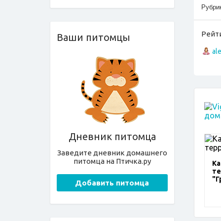
Рубри
Рейти
Ваши питомцы
al
Дневник питомца
Заведите дневник домашнего
питомца на Птичка.ру
Ка
те
"Г
Добавить питомца