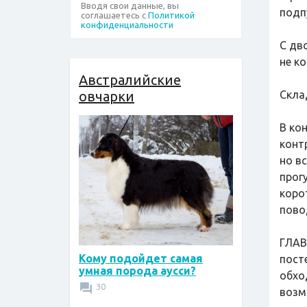
Вводя свои данные, вы
подпу
соглашаетесь с
Политикой
конфиденциальности
С дв
не ко
Австралийские
овчарки
Скла
В ко
конт
но в
прог
коро
пово
ГЛАВ
Кому подойдет самая
пост
умная порода аусси?
обхо
30
возм