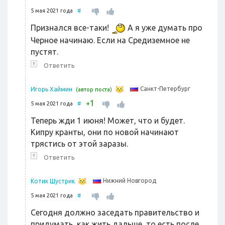
5 мая 2021 года
#
Признался все-таки!
А я уже думать про
Черное начинаю. Если на Средиземное не
пустят.
↑
Ответить
Санкт-Петербург
Игорь Хаймин
(автор поста)
1
+
5 мая 2021 года
#
Теперь жди 1 июня! Может, что и будет.
Кипру кранты, они по новой начинают
трястись от этой заразы.
↑
Ответить
Нижний Новгород
Котик Шустрик
5 мая 2021 года
#
Сегодня должно заседать правительство и
придумать, как жить дальше, то есть после