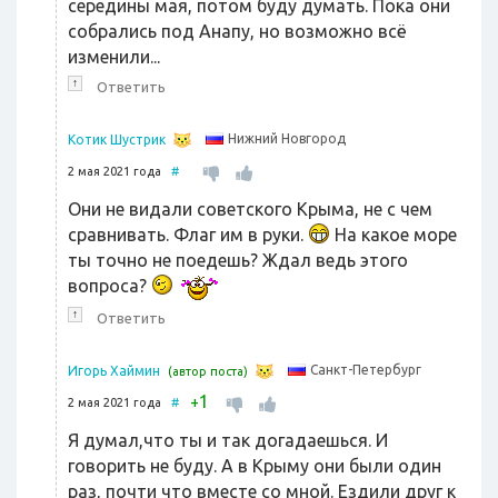
середины мая, потом буду думать. Пока они
собрались под Анапу, но возможно всё
изменили...
↑
Ответить
Нижний Новгород
Котик Шустрик
2 мая 2021 года
#
Они не видали советского Крыма, не с чем
сравнивать. Флаг им в руки.
На какое море
ты точно не поедешь? Ждал ведь этого
вопроса?
↑
Ответить
Санкт-Петербург
Игорь Хаймин
(автор поста)
1
+
2 мая 2021 года
#
Я думал,что ты и так догадаешься. И
говорить не буду. А в Крыму они были один
раз, почти что вместе со мной. Ездили друг к