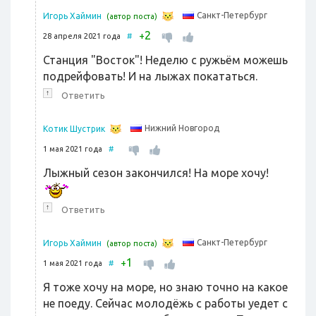
Санкт-Петербург
Игорь Хаймин
(автор поста)
2
+
28 апреля 2021 года
#
Станция "Восток"! Неделю с ружьём можешь
подрейфовать! И на лыжах покататься.
↑
Ответить
Нижний Новгород
Котик Шустрик
1 мая 2021 года
#
Лыжный сезон закончился! На море хочу!
↑
Ответить
Санкт-Петербург
Игорь Хаймин
(автор поста)
1
+
1 мая 2021 года
#
Я тоже хочу на море, но знаю точно на какое
не поеду. Сейчас молодёжь с работы уедет с