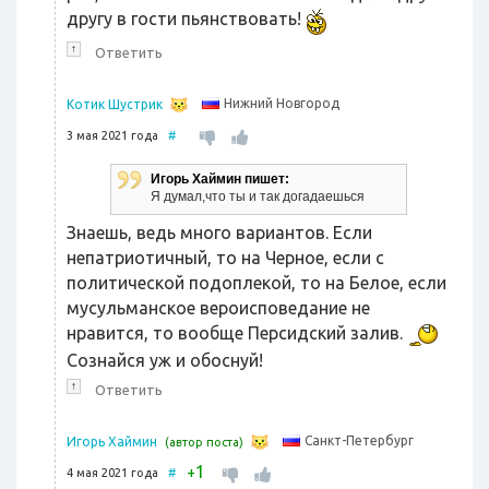
другу в гости пьянствовать!
↑
Ответить
Нижний Новгород
Котик Шустрик
3 мая 2021 года
#
Игорь Хаймин пишет:
Я думал,что ты и так догадаешься
Знаешь, ведь много вариантов. Если
непатриотичный, то на Черное, если с
политической подоплекой, то на Белое, если
мусульманское вероисповедание не
нравится, то вообще Персидский залив.
Сознайся уж и обоснуй!
↑
Ответить
Санкт-Петербург
Игорь Хаймин
(автор поста)
1
+
4 мая 2021 года
#