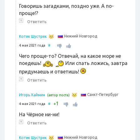
Говоришь загадками, поздно уже. А по-
проще!?
↑
Ответить
Нижний Новгород
Котик Шустрик
4 мая 2021 года
#
Чего проще-то? Отвечай, на какое море не
поедешь!
Или спать ложись, завтра
придумаешь и ответишь!
↑
Ответить
Санкт-Петербург
Игорь Хаймин
(автор поста)
1
+
4 мая 2021 года
#
На Чёрное ни-ни!
↑
Ответить
Нижний Новгород
Котик Шустрик