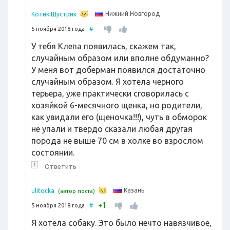
Нижний Новгород
Котик Шустрик
5 ноября 2018 года
#
У тебя Клепа появилась, скажем так,
случайным образом или вполне обдуманно?
У меня вот доберман появился достаточно
случайным образом. Я хотела черного
терьера, уже практически сговорилась с
хозяйкой 6-месячного щенка, но родители,
как увидали его (щеночка!!!), чуть в обморок
не упали и твердо сказали любая другая
порода не выше 70 см в холке во взрослом
состоянии.
↑
Ответить
Казань
ulitocka
(автор поста)
1
+
5 ноября 2018 года
#
Я хотела собаку. Это было нечто навязчивое,