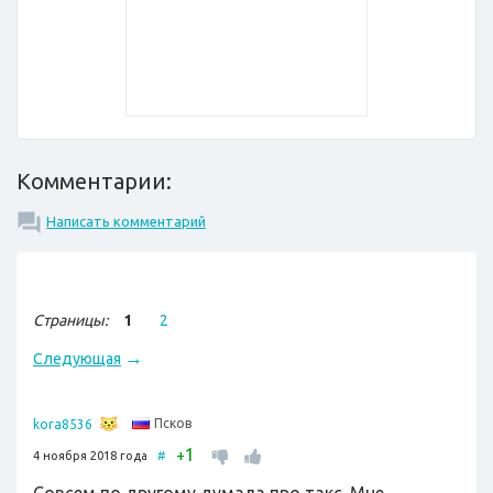
Комментарии:
Написать комментарий
Страницы:
1
2
→
Следующая
Псков
kora8536
1
+
4 ноября 2018 года
#
Совсем по другому думала про такс. Мне