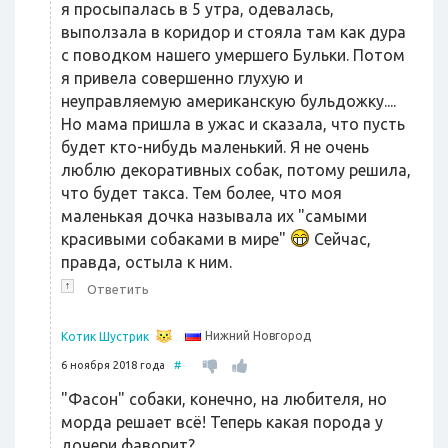
я просыпалась в 5 утра, одевалась,
выползала в коридор и стояла там как дура
с поводком нашего умершего Бульки. Потом
я привела совершенно глухую и
неуправляемую американскую бульдожку....
Но мама пришла в ужас и сказала, что пусть
будет кто-нибудь маленький. Я не очень
люблю декоративных собак, потому решила,
что будет такса. Тем более, что моя
маленькая дочка называла их "самыми
красивыми собаками в мире"
Сейчас,
правда, остыла к ним.
↑
Ответить
Нижний Новгород
Котик Шустрик
6 ноября 2018 года
#
"Фасон" собаки, конечно, на любителя, но
морда решает всё! Теперь какая порода у
дочери фаворит?