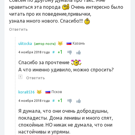
нравиться эта порода
Очень интересно было
читать про их поведение,привычки,
узнала много нового. Спасибо!!!
Ответить
Казань
ulitocka
(автор поста)
1
+
4 ноября 2018 года
#
Спасибо за прочтение
А что именно удивило, можно спросить?
↑
Ответить
Псков
kora8536
1
+
4 ноября 2018 года
#
Я думала, что они очень добродушны,
покладисты. Дома ленивы и много спят,
спокойные. НО никак не думала, что они
настойчивы и упрямы.