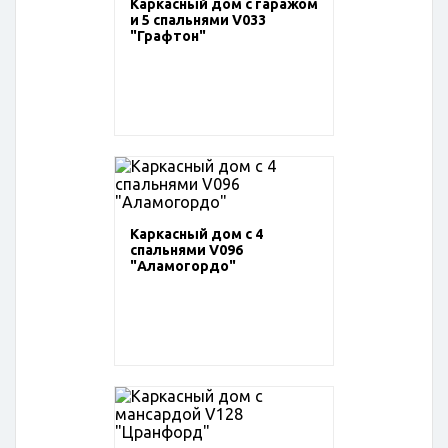
Каркасный дом с гаражом
и 5 спальнями V033
"Графтон"
Каркасный дом с 4
спальнями V096
"Аламогордо"