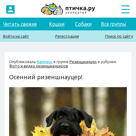
Читать свежее
Кошки
Собаки
Все группы
Войти на сайт
Регистрация
Поиск по сайту
Опубликовала
Namigos
в группе
Ризеншнауцер
в рубрике
Фото и видео ризеншнауцеров
Осенний ризеншнауцер!