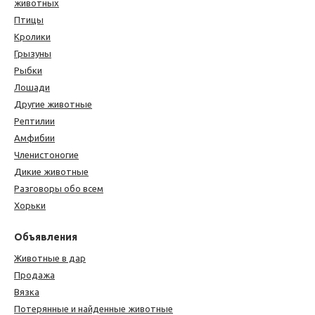
животных
Птицы
Кролики
Грызуны
Рыбки
Лошади
Другие животные
Рептилии
Амфибии
Членистоногие
Дикие животные
Разговоры обо всем
Хорьки
Объявления
Животные в дар
Продажа
Вязка
Потерянные и найденные животные