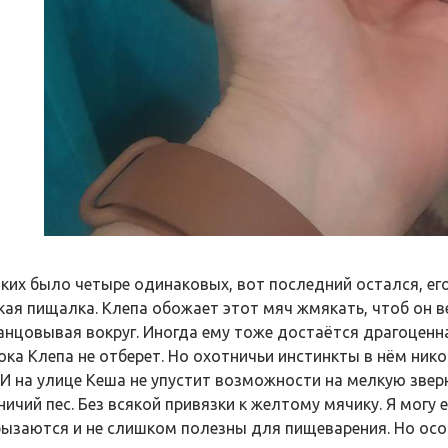
аких было четыре одинаковых, вот последний остался, его
кая пищалка. Клепа обожает этот мяч жмякать, чтоб он в
анцовывая вокруг. Иногда ему тоже достаётся драгоценна
Пока Клепа не отберет. Но охотничьи инстинкты в нём нико
. И на улице Кеша не упустит возможности на мелкую зве
ничий пес. Без всякой привязки к желтому мячику. Я могу 
рызаются и не слишком полезны для пищеварения. Но ос