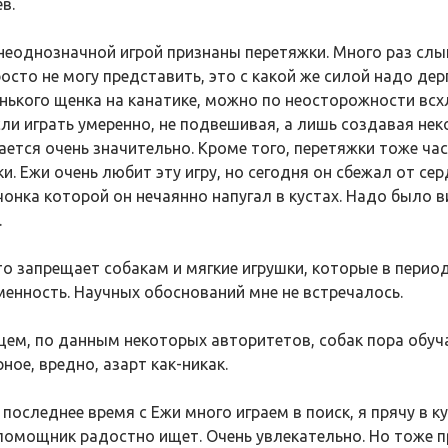
в.
неоднозначной игрой признаны перетяжки. Много раз слыш
росто не могу представить, это с какой же силой надо де
нького щенка на канатике, можно по неосторожности всх
сли играть умеренно, не подвешивая, а лишь создавая нек
ается очень значительно. Кроме того, перетяжки тоже ча
и. Ежи очень любит эту игру, но сегодня он сбежал от се
чонка которой он нечаянно напугал в кустах. Надо было 
.
то запрещает собакам и мягкие игрушки, которые в пери
менность. Научных обоснований мне не встречалось.
щем, по данным некоторых авторитетов, собак пора обуча
ное, вредно, азарт как-никак.
 последнее время с Ежи много играем в поиск, я прячу в к
помощник радостно ищет. Очень увлекательно. Но тоже п