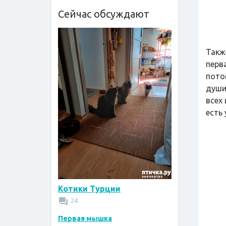
Сейчас обсуждают
Такж
перв
пото
души
всех
есть 
Котики Турции
24
Первая мышка