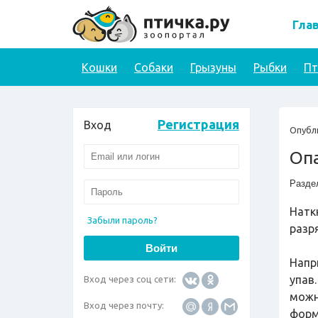
Гла
Кошки
Собаки
Грызуны
Рыбки
П
Регистрация
Вход
Опубл
Оп
Разде
Натк
Забыли пароль?
разр
Напр
упав
Вход через соц сети:
можн
Вход через почту:
форм