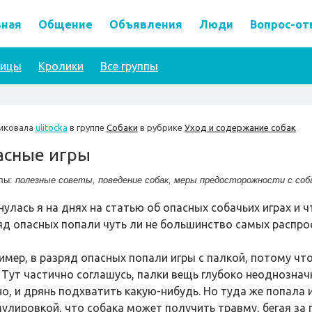
вная
Общение
Объявления
Люди
Вопрос-от
тицы
Кролики
Все группы
иковала
ulitocka
в группе
Собаки
в рубрике
Уход и содержание собак
асные игры
лы:
полезные советы
,
поведение собак
,
меры предосторожности с соб
нулась я на днях на статью об опасных собачьих играх и 
яд опасных попали чуть ли не большинство самых распро
имер, в разряд опасных попали игры с палкой, потому чт
. Тут частично соглашусь, палки вещь глубоко неоднозначн
о, и дрянь подхватить какую-нибудь. Но туда же попала 
улировкой, что собака может получить травму, бегая за