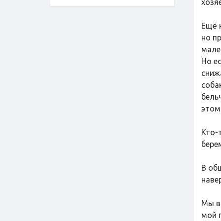
хозяе
Ещё 
но п
мале
Но е
сниж
собак
бель
этом
Кто-
бере
В об
навер
Мы в
мой 