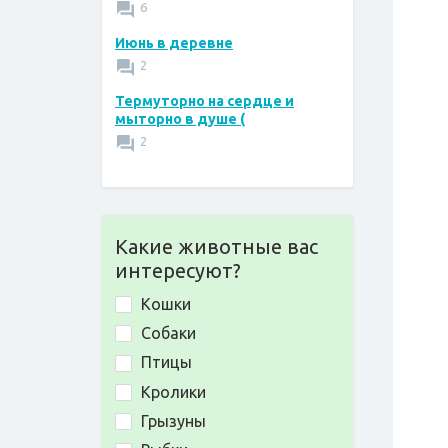
6
Июнь в деревне
2
Термуторно на сердце и
мыторно в душе (
2
Какие животные вас
интересуют?
Кошки
Собаки
Птицы
Кролики
Грызуны