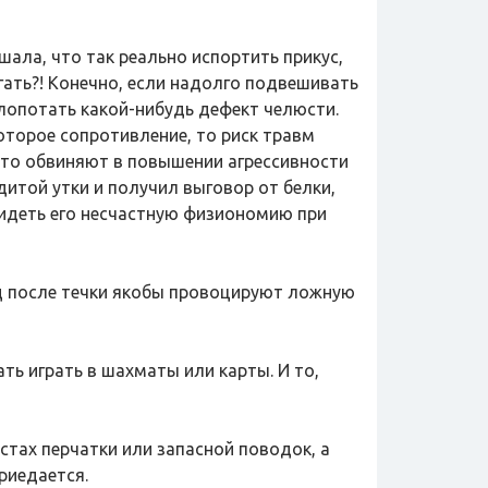
ала, что так реально испортить прикус,
ргать?! Конечно, если надолго подвешивать
лопотать какой-нибудь дефект челюсти.
оторое сопротивление, то риск травм
сто обвиняют в повышении агрессивности
рдитой утки и получил выговор от белки,
видеть его несчастную физиономию при
од после течки якобы провоцируют ложную
ть играть в шахматы или карты. И то,
устах перчатки или запасной поводок, а
риедается.