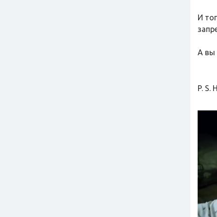
И то
запр
А вы 
P. S