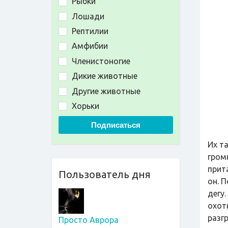
Рыбки
Лошади
Рептилии
Амфибии
Членистоногие
Дикие животные
Другие животные
Хорьки
Подписаться
Их т
гром
прит
Пользователь дня
он. 
дегу
охот
разг
Просто Аврора