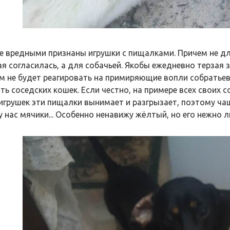
е вредными признаны игрушки с пищалками. Причем не для
ая согласилась, а для собачьей. Якобы ежедневно терзая
м не будет реагировать на примиряющие вопли собратьев
ть соседских кошек. Если честно, на примере всех своих с
 игрушек эти пищалки вынимает и разгрызает, поэтому ча
у нас мячики... Особенно ненавижу жёлтый, но его нежно л