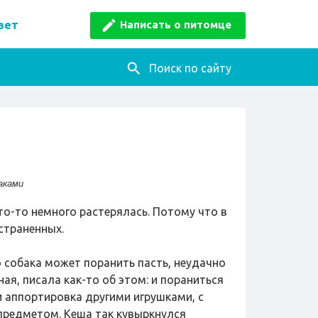
Написать о питомце
вет
Поиск по сайту
аками
что-то немного растерялась. Потому что в
страненных.
о собака может поранить пасть, неудачно
ая, писала как-то об этом: и пораниться
и аппортировка другими игрушками, с
 предметом. Кеша так кувыркнулся