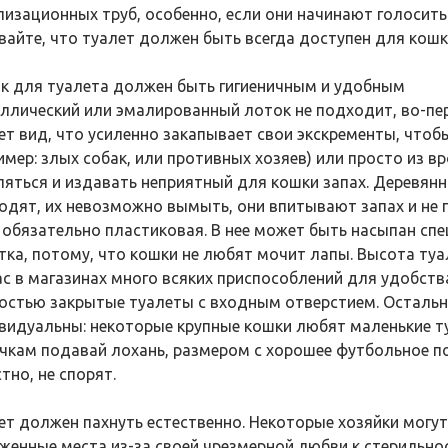
лизационных труб, особенно, если они начинают голосит
вайте, что туалет должен быть всегда доступен для кошк
к для туалета должен быть гигиеничным и удобным
ллический или эмалированный лоток не подходит, во-пе
ет вид, что усиленно закапывает свои экскременты, чтобы 
имер: злых собак, или противных хозяев) или просто из
ляться и издавать неприятный для кошки запах. Деревян
одят, их невозможно вымыть, они впитывают запах и не 
 обязательно пластиковая. В нее может быть насыпан сп
тка, потому, что кошки не любят мочит лапы. Высота туа
ас в магазинах много всяких приспособлений для удобств
остью закрытые туалеты с входным отверстием. Остальн
видуальны: некоторые крупные кошки любят маленькие т
чкам подавай лохань, размером с хорошее футбольное поле
тно, не спорят.
ет должен пахнуть естественно. Некоторые хозяйки могут
женные места из-за своей чрезмерной любви к стерильно