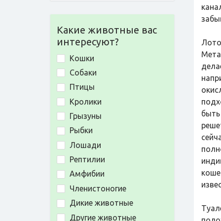
кана
забы
Какие животные вас
интересуют?
Лото
Мета
Кошки
дела
Собаки
напр
Птицы
окис
Кролики
подх
быть
Грызуны
реше
Рыбки
сейч
Лошади
полн
Рептилии
инди
коше
Амфибии
извес
Членистоногие
Дикие животные
Туал
Другие животные
поло