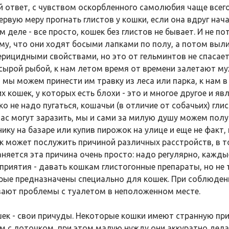
й ответ, с чувством оскорбленного самолюбия чаще всег
первую меру прогнать глистов у кошки, если она вдруг нач
 деле - все просто, кошек без глистов не бывает. И не п
му, что они ходят босыми лапками по полу, а потом выл
ерицидными свойствами, но это от гельминтов не спасает
, сырой рыбой, к нам летом время от времени залетают м
, мы можем принести им травку из леса или парка, к нам 
их кошек, у которых есть блохи - это и многое другое и я
ко не надо пугаться, кошачьи (в отличие от собачьих) гл
нас могут заразить, мы и сами за милую душу можем полу
ику на базаре или купив пирожок на улице и еще не факт, 
к может послужить причиной различных расстройств, в то
аняется эта причина очень просто: надо регулярно, кажд
приятия - давать кошкам глистогонные препараты, но не т
рые предназначены специально для кошек. При соблюдени
зают проблемы с туалетом в неположенном месте.
шек - свои причуды. Некоторые кошки имеют странную пр
м с лоточком, при этом малую нужду они аккуратно делают