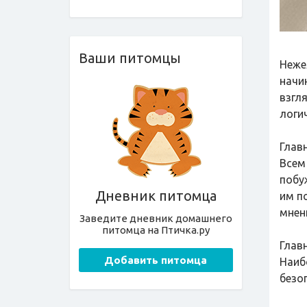
Ваши питомцы
Неже
начи
взгл
логи
Глав
Всем
побу
Дневник питомца
им п
мнен
Заведите дневник домашнего
питомца на Птичка.ру
Глав
Добавить питомца
Наиб
безо