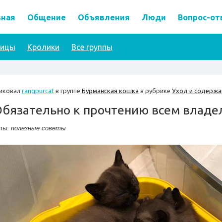
вная
Общение
Объявления
Люди
Вопрос-от
тицы
Кролики
Все группы
иковал
rangpurcat
в группе
Бурманская кошка
в рубрике
Уход и содержа
бязательно к прочтению всем владе
лы:
полезные советы