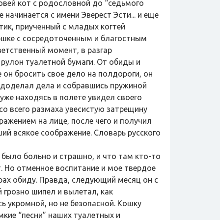
овей кот с родословной до “седьмого
начинается с имени Эверест Эсти... и еще
тик, приученный с младых когтей
оршке с сосредоточенным и благостным
ветственный момент, в разгар
рулон туалетной бумаги. От обиды и
 он бросить свое дело на полдороги, он
ко доделал дела и собравшись пружиной
уже находясь в полете увидел своего
 со всего размаха увесистую затрещину
ажением на лице, после чего и получил
ий всякое соображение. Словарь русского
 было больно и страшно, и что там кто-то
т. Но отменное воспитание и мое твердое
трах обиду. Правда, следующий месяц он с
 грозно шипел и вылетал, как
ь укромной, но не безопасной. Кошку
омкие “песни” наших туалетных и