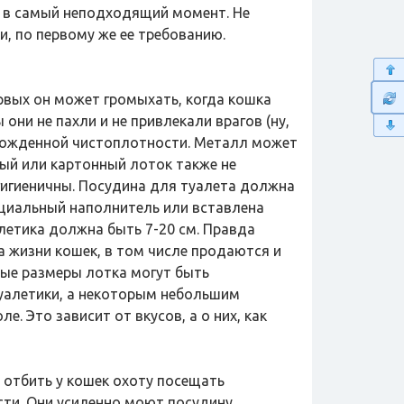
ь в самый неподходящий момент. Не
и, по первому же ее требованию.
рвых он может громыхать, когда кошка
они не пахли и не привлекали врагов (ну,
 врожденной чистоплотности. Металл может
ный или картонный лоток также не
гигиеничны. Посудина для туалета должна
ециальный наполнитель или вставлена
летика должна быть 7-20 см. Правда
а жизни кошек, в том числе продаются и
ые размеры лотка могут быть
уалетики, а некоторым небольшим
. Это зависит от вкусов, а о них, как
 отбить у кошек охоту посещать
сти. Они усиленно моют посудину