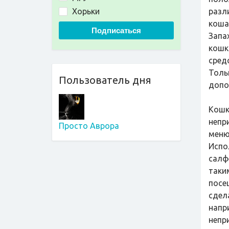
Хорьки
разл
коша
Подписаться
Запа
кошка
сред
Толь
Пользователь дня
допо
Кошк
непр
Просто Аврора
меню
Испо
салф
таки
посе
сдел
напр
непр