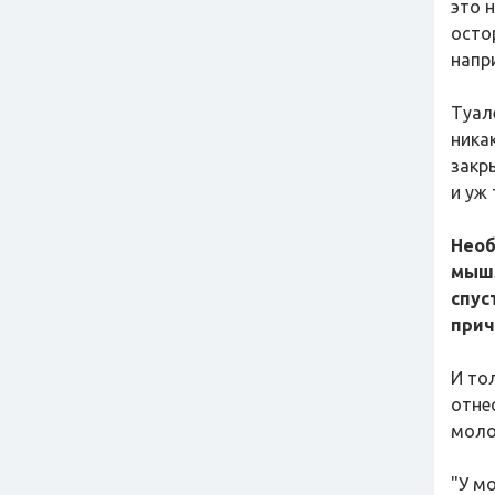
это 
осто
напр
Туал
ника
закр
и уж
Необ
мышл
спус
прич
И то
отнес
моло
"У м