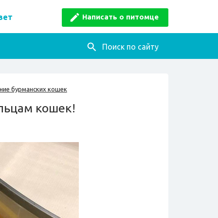
Написать о питомце
вет
Поиск по сайту
ние бурманских кошек
льцам кошек!