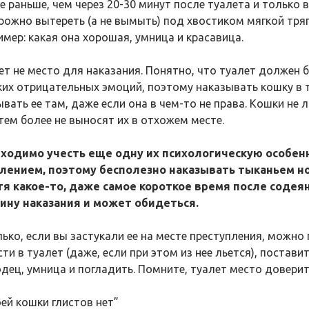
не раньше, чем через 20-30 минут после туалета и только
рожно вытереть (а не вымыть) под хвостиком мягкой тряп
имер: какая она хорошая, умница и красавица.
ет не место для наказания. Понятно, что туалет должен
ких отрицательных эмоций, поэтому наказывать кошку в т
ывать ее там, даже если она в чем-то не права. Кошки не
 тем более не выносят их в отхожем месте.
ходимо учесть еще одну их психологическую особен
ением, поэтому бесполезно наказывать тыканьем но
тя какое-то, даже самое короткое время после содеян
ину наказания и может обидеться.
лько, если вы застукали ее на месте преступления, можно 
ти в туалет (даже, если при этом из нее льется), поставит
дец, умница и погладить. Помните, туалет место доверит
оей кошки глистов нет”