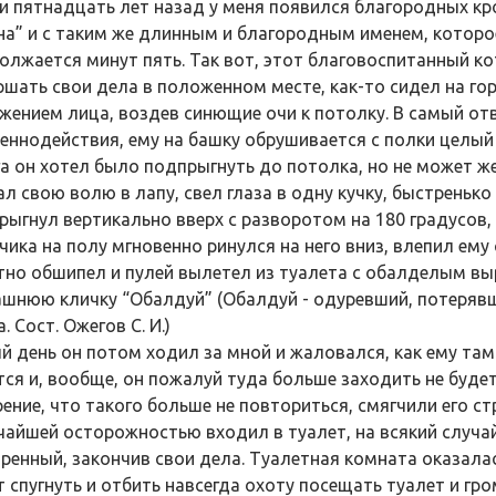
и пятнадцать лет назад у меня появился благородных кр
на” и с таким же длинным и благородным именем, которое 
олжается минут пять. Так вот, этот благовоспитанный ко
ршать свои дела в положенном месте, как-то сидел на г
жением лица, воздев синющие очи к потолку. В самый от
еннодействия, ему на башку обрушивается с полки целый 
га он хотел было подпрыгнуть до потолка, но не может же
ал свою волю в лапу, свел глаза в одну кучку, быстрень
рыгнул вертикально вверх с разворотом на 180 градусов, 
чика на полу мгновенно ринулся на него вниз, влепил ему
тно обшипел и пулей вылетел из туалета с обалделым выр
шнюю кличку “Обалдуй” (Обалдуй - одуревший, потерявш
. Сост. Ожегов С. И.)
й день он потом ходил за мной и жаловался, как ему там
тся и, вообще, он пожалуй туда больше заходить не буде
рение, что такого больше не повториться, смягчили его с
чайшей осторожностью входил в туалет, на всякий случай
ренный, закончив свои дела. Туалетная комната оказалас
т спугнуть и отбить навсегда охоту посещать туалет и гр