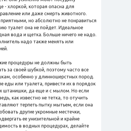
 - хлоркой, которая опасна для
травление или даже смерть животного.
и приятными, но абсолютно не понравиться
ению туалет она не пойдет. Идеальное
ная вода и щетка. Больше ничего не надо.
олнитель надо также менять или
ией.
еские процедуры не должны быть
ть за своей шубкой, поэтому часто все
ишкам, особенно у длинношерстных пород.
е еды или туалета, привести их в порядок
х штанишки, да еще и с мылом. Но если
дь, как известно не тетка, то отучить
ставляют терпеть пытку мытьем, если она
юбовать другие укромные местечки,
одвергать ее унизительной и крайне
димость в водных процедурах, делайте