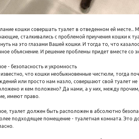
лание кошки совершать туалет в отведенном ей месте... 
нающие, сталкивались с проблемой приучения кошки к туа
януть на это глазами Вашей кошки. И тогда то, что каза
чное объяснение. И решение проблемы придет вместе со з
ное - безопасность и укромность
 известно, что кошки необыкновенные чистюли, тогда поч
ждений или просто нам назло, совершают свой туалет не т
оложено и кем положено? Да нами, а у них, между прочим
ие, имеют право.
ное, туалет должен быть расположен в абсолютно безопасн
олее подходящее помещение - туалетная комната. Это до
пасно.