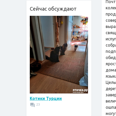
Почт
коле
Сейчас обсуждают
прод
сове
выра
свящ
испу
собр
подп
обид
ярос
дома
языка
Целы
дере
заве
Котики Турции
вели
23
ошпа
могу