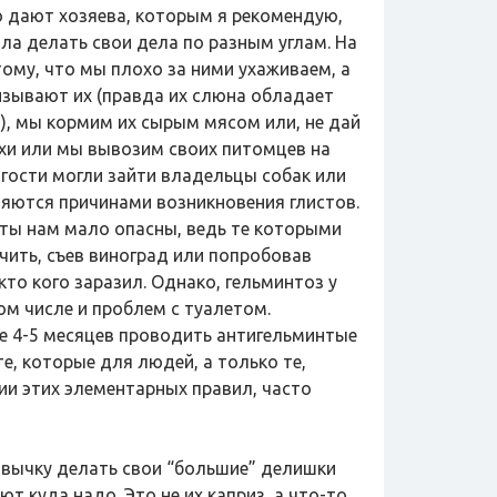
о дают хозяева, которым я рекомендую,
ала делать свои дела по разным углам. На
отому, что мы плохо за ними ухаживаем, а
изывают их (правда их слюна обладает
), мы кормим их сырым мясом или, не дай
ухи или мы вывозим своих питомцев на
в гости могли зайти владельцы собак или
вляются причинами возникновения глистов.
исты нам мало опасны, ведь те которыми
чить, съев виноград или попробовав
кто кого заразил. Однако, гельминтоз у
м числе и проблем с туалетом.
ые 4-5 месяцев проводить антигельминтые
е, которые для людей, а только те,
и этих элементарных правил, часто
ивычку делать свои “большие” делишки
 куда надо. Это не их каприз, а что-то,