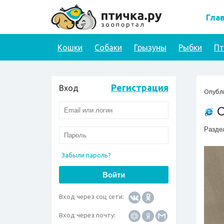
Гла
Кошки
Собаки
Грызуны
Рыбки
П
Регистрация
Вход
Опубл
О
Разде
Забыли пароль?
Вход через соц сети:
Вход через почту: