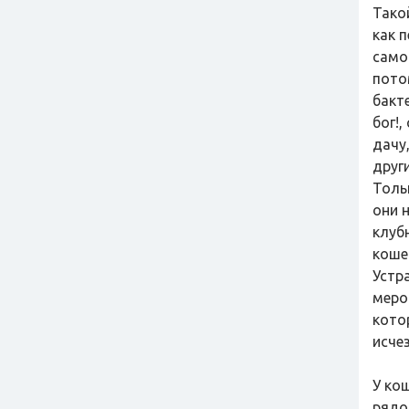
Тако
как 
самом
пото
бакт
бог!
дачу
друг
Толь
они 
клубн
коше
Устр
меро
кото
исче
У ко
рядо