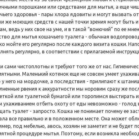
ичными порошками или средствами для мытья, а еще чище
чьего здоровья - пары хлора ядовиты и могут вызвать о
хи же моющих средств с нашей точки зрения могут быть 
м, ведь у них свое на уме, и в такой “вонючий” по ее мн
ство для мытья кошачьего туалета - обычная водопровод
ко мойте его регулярно после каждого визита кошки. Нап
лнять регулярно, в соответствии с прилагаемой инструкц
и сами чистоплотны и требуют того же от нас. Гигиенич
иятными. Маленький котенок еще не совсем умеет ухажива
 у него на мордочке, а последствия - прилипают к штан
лненные рвения к аккуратности мы норовим сразу же посл
еткой или туалетной бумагой или торопимся выстирать и
м ухаживанием отбить охоту от еды невозможно - голод ве
щать туалет - запросто. Кошка не понимает почему ее за
ала все правильно и в положенном месте. Она может обл
имер, под мебелью, авось, хозяин не заметит и не будет п
иятной процедуре мытья. Поэтому, если возникла необхо