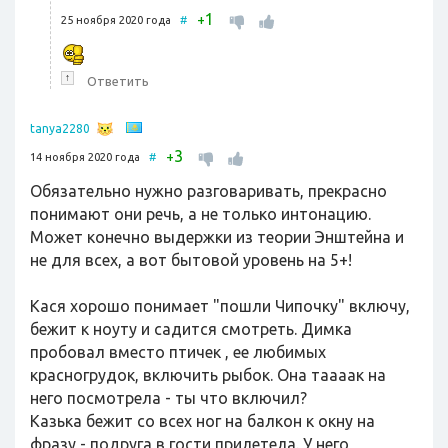
1
+
25 ноября 2020 года
#
↑
Ответить
tanya2280
3
+
14 ноября 2020 года
#
Обязательно нужно разговаривать, прекрасно
понимают они речь, а не только интонацию.
Может конечно выдержки из теории Энштейна и
не для всех, а вот бытовой уровень на 5+!
Кася хорошо понимает "пошли Чипочку" включу,
бежит к ноуту и садится смотреть. Димка
пробовал вместо птичек , ее любимых
красногрудок, включить рыбок. Она таааак на
него посмотрела - ты что включил?
Казька бежит со всех ног на балкон к окну на
фразу - подруга в гости прилетела. У него