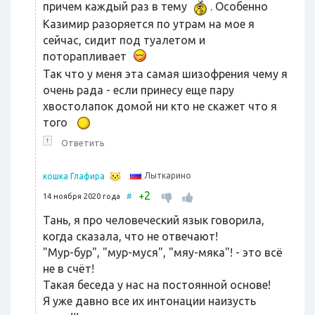
причем каждый раз в тему
. Особенно
Казимир разоряется по утрам на мое я
сейчас, сидит под туалетом и
поторапливает
Так что у меня эта самая шизофрения чему я
очень рада - если принесу еще пару
хвостолапок домой ни кто не скажет что я
того
↑
Ответить
Лыткарино
кошка Глафира
2
+
14 ноября 2020 года
#
Тань, я про человеческий язык говорила,
когда сказала, что не отвечают!
"Мур-бур", "мур-муся", "мяу-мяка"! - это всё
не в счёт!
Такая беседа у нас на постоянной основе!
Я уже давно все их интонации наизусть