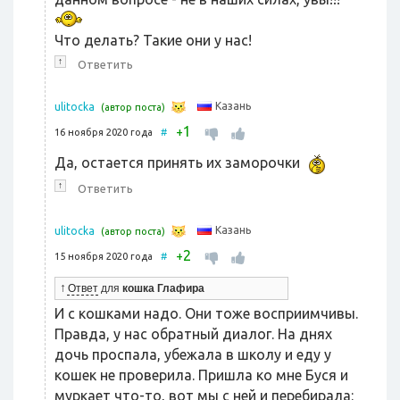
Что делать? Такие они у нас!
↑
Ответить
Казань
ulitocka
(автор поста)
1
+
16 ноября 2020 года
#
Да, остается принять их заморочки
↑
Ответить
Казань
ulitocka
(автор поста)
2
+
15 ноября 2020 года
#
↑
Ответ
для
кошка Глафира
И с кошками надо. Они тоже восприимчивы.
Правда, у нас обратный диалог. На днях
дочь проспала, убежала в школу и еду у
кошек не проверила. Пришла ко мне Буся и
муркает что-то, вот мы с ней и перебирала: