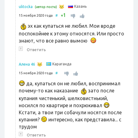
Казань
ulitocka
(автор поста)
1
+
15 ноября 2020 года
#
эх как купаться не любил. Мои вроде
поспокойнее к этому относятся. Или просто
знают, что все равно вымою
↑
Ответить
Караганда
Алена 46
15 ноября 2020 года
#
да, купаться он не любил, воспринимал
почему-то как наказание
зато после
купания чистенький, шелковистнький,
носился по квартире и похрюкивал
Кстати, а твои три собачули носятся после
купания?
интересно, как представила... с
трудом
↑
Ответить