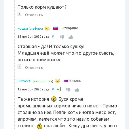
Только корм кушают?
↑
Ответить
Лыткарино
кошка Глафира
15 ноября 2020 года
#
Старшая - да! И только сушку!
Младшая ещё может что-то другое съесть,
но всё понемножку.
↑
Ответить
Казань
ulitocka
(автор поста)
1
+
15 ноября 2020 года
#
Та же история
Буся кроме
промышленных кормов ничего не ест. Прямо
страшно за нее. Пеппи хоть иногда мясо ест,
впрочем, кажется что это назло собакам
только.
она любит Кешу дразнить, у него