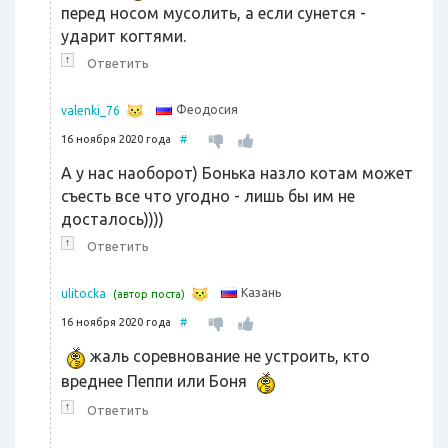
перед носом мусолить, а если сунется -
ударит когтями.
↑
Ответить
Феодосия
valenki_76
16 ноября 2020 года
#
А у нас наоборот) Бонька назло котам может
съесть все что угодно - лишь бы им не
досталось))))
↑
Ответить
Казань
ulitocka
(автор поста)
16 ноября 2020 года
#
жаль соревнование не устроить, кто
вреднее Пеппи или Боня
↑
Ответить