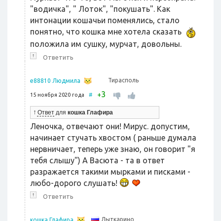
"водичка", " Лоток", "покушать". Как
интонации кошачьи поменялись, стало
понятно, что кошка мне хотела сказать
положила им сушку, мурчат, довольны.
↑
Ответить
Тирасполь
e88810 Людмила
3
+
15 ноября 2020 года
#
↑
Ответ
для
кошка Глафира
Леночка, отвечают они! Мирус. допустим,
начинает стучать хвостом ( раньше думала
нервничает, теперь уже знаю, он говорит "я
тебя слышу") А Васюта - та в ответ
разражается такими мырками и писками -
любо-дорого слушать!
↑
Ответить
Лыткарино
кошка Глафира