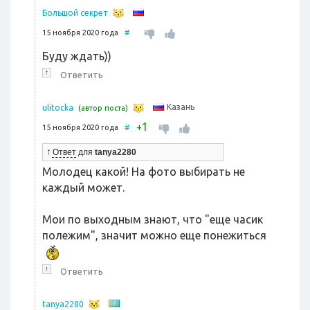
Большой секрет
15 ноября 2020 года
#
Буду ждать))
↑
Ответить
Казань
ulitocka
(автор поста)
1
+
15 ноября 2020 года
#
↑
Ответ
для
tanya2280
Молодец какой! На фото выбирать не
каждый может.
Мои по выходным знают, что "еще часик
полежим", значит можно еще понежиться
↑
Ответить
tanya2280