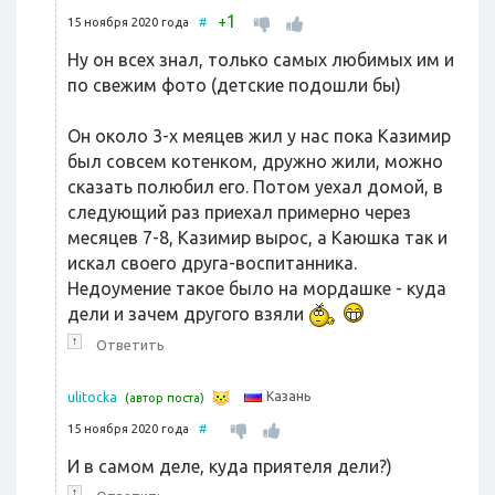
1
+
15 ноября 2020 года
#
Ну он всех знал, только самых любимых им и
по свежим фото (детские подошли бы)
Он около 3-х меяцев жил у нас пока Казимир
был совсем котенком, дружно жили, можно
сказать полюбил его. Потом уехал домой, в
следующий раз приехал примерно через
месяцев 7-8, Казимир вырос, а Каюшка так и
искал своего друга-воспитанника.
Недоумение такое было на мордашке - куда
дели и зачем другого взяли
↑
Ответить
Казань
ulitocka
(автор поста)
15 ноября 2020 года
#
И в самом деле, куда приятеля дели?)
↑