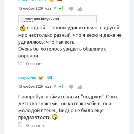
1
+
15 ноября 2020 года
#
↑
Ответ
для
tanya2280
с одной стороны удивительно, с другой
мир настолько разный, что я верю и даже не
удивляюсь, что так есть.
Очень бы хотелось увидеть общение с
вороной
↑
Ответить
tanya2280
1
+
15 ноября 2020 года
#
Пропробую поймать визит "подруги". Они с
детства знакомы, он котенком был, она
молодой птенец. Видно не было еще
предвзятости
↑
Ответить