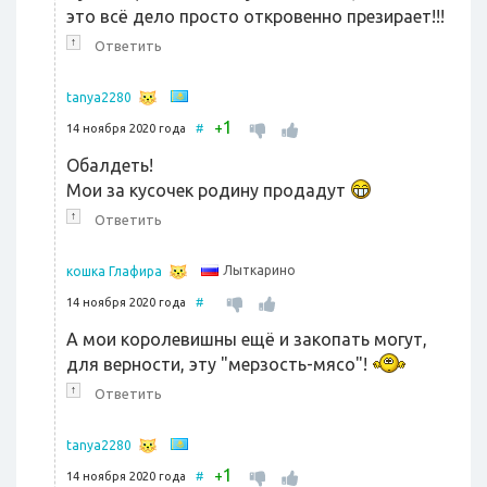
это всё дело просто откровенно презирает!!!
↑
Ответить
tanya2280
1
+
14 ноября 2020 года
#
Обалдеть!
Мои за кусочек родину продадут
↑
Ответить
Лыткарино
кошка Глафира
14 ноября 2020 года
#
А мои королевишны ещё и закопать могут,
для верности, эту "мерзость-мясо"!
↑
Ответить
tanya2280
1
+
14 ноября 2020 года
#