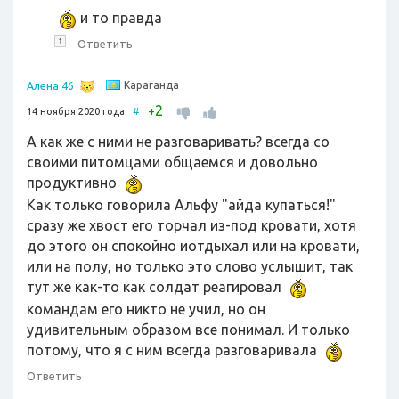
и то правда
↑
Ответить
Караганда
Алена 46
2
+
14 ноября 2020 года
#
А как же с ними не разговаривать? всегда со
своими питомцами общаемся и довольно
продуктивно
Как только говорила Альфу "айда купаться!"
сразу же хвост его торчал из-под кровати, хотя
до этого он спокойно иотдыхал или на кровати,
или на полу, но только это слово услышит, так
тут же как-то как солдат реагировал
командам его никто не учил, но он
удивительным образом все понимал. И только
потому, что я с ним всегда разговаривала
Ответить