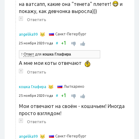
на ватсапп, какие она "тенета" плетет!
и
покажу, как девчонка выросла)))
↑
Ответить
Санкт-Петербург
angelika99
1
+
25 ноября 2020 года
#
↑
Ответ
для
кошка Глафира
А мне мои коты отвечают
↑
Ответить
Лыткарино
кошка Глафира
1
+
25 ноября 2020 года
#
Мои отвечают на своём - кошачьем! Иногда
просто взглядом!
↑
Ответить
Санкт-Петербург
angelika99