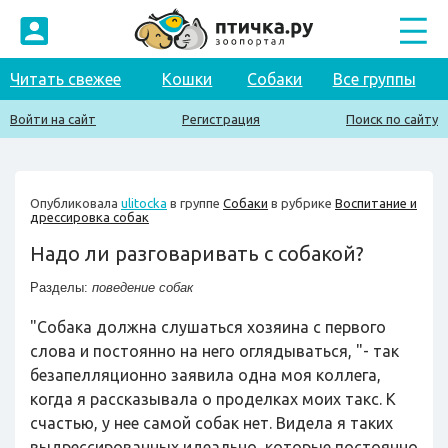
Читать свежее
Кошки
Собаки
Все группы
Войти на сайт
Регистрация
Поиск по сайту
Опубликовала
ulitocka
в группе
Собаки
в рубрике
Воспитание и
дрессировка собак
Надо ли разговаривать с собакой?
Разделы:
поведение собак
"Собака должна слушаться хозяина с первого
слова и постоянно на него оглядываться, "- так
безапелляционно заявила одна моя коллега,
когда я рассказывала о проделках моих такс. К
счастью, у нее самой собак нет. Видела я таких
выдрессированных идеально, которые постоянно