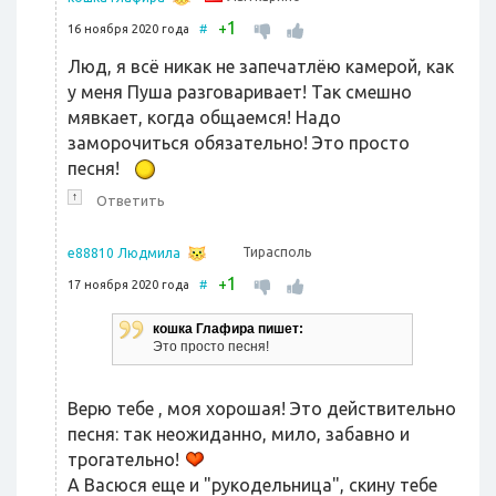
1
+
16 ноября 2020 года
#
Люд, я всё никак не запечатлёю камерой, как
у меня Пуша разговаривает! Так смешно
мявкает, когда общаемся! Надо
заморочиться обязательно! Это просто
песня!
↑
Ответить
Тирасполь
e88810 Людмила
1
+
17 ноября 2020 года
#
кошка Глафира пишет:
Это просто песня!
Верю тебе , моя хорошая! Это действительно
песня: так неожиданно, мило, забавно и
трогательно!
А Васюся еще и "рукодельница", скину тебе