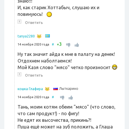
знаю!!!
И, как старик Хоттабыч, слушаю их и
повинуюсь!
↑
Ответить
tanya2280
3
+
14 ноября 2020 года
#
Ну так значит айда к мне в палату на денек!
Отдохнем наболтаемся!
Мой Казя слово "мясо" четко произносит
↑
Ответить
Лыткарино
кошка Глафира
14 ноября 2020 года
#
Тань, моим котям обеим "мясо" (что слово,
что сам продукт!) - по фигу!
Не едят их высочества, прикинь?!
Пуша ещё может на зуб положить, а Глаша