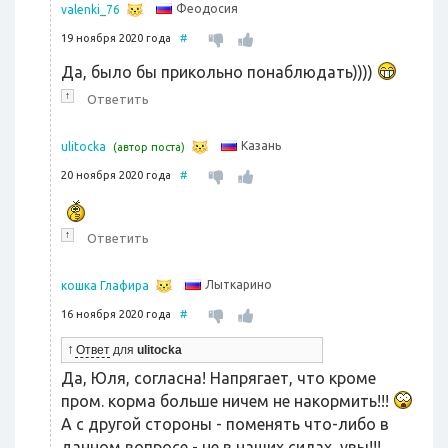
Феодосия
valenki_76
19 ноября 2020 года
#
Да, было бы прикольно понаблюдать))))
↑
Ответить
Казань
ulitocka
(автор поста)
20 ноября 2020 года
#
↑
Ответить
Лыткарино
кошка Глафира
16 ноября 2020 года
#
↑
Ответ
для
ulitocka
Да, Юля, согласна! Напрягает, что кроме
пром. корма больше ничем не накормить!!!
А с другой стороны - поменять что-либо в
данном вопросе - не в наших силах, увы!!!