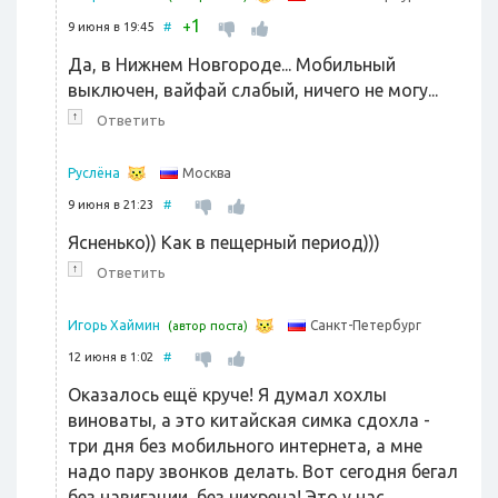
1
+
9 июня в 19:45
#
Да, в Нижнем Новгороде... Мобильный
выключен, вайфай слабый, ничего не могу...
↑
Ответить
Москва
Руслёна
9 июня в 21:23
#
Ясненько)) Как в пещерный период)))
↑
Ответить
Санкт-Петербург
Игорь Хаймин
(автор поста)
12 июня в 1:02
#
Оказалось ещё круче! Я думал хохлы
виноваты, а это китайская симка сдохла -
три дня без мобильного интернета, а мне
надо пару звонков делать. Вот сегодня бегал
без навигации, без нихрена! Это у нас