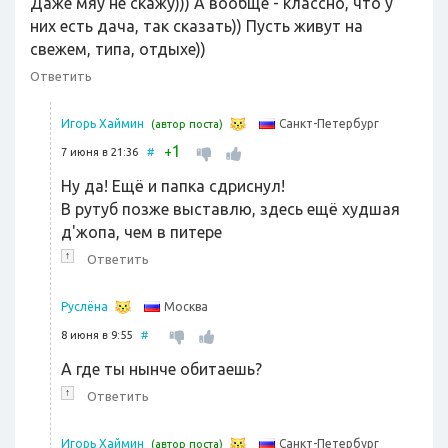
Даже мяу не скажу))) А вообще - классно, что у
них есть дача, так сказать)) Пусть живут на
свежем, типа, отдыхе))
Ответить
Санкт-Петербург
Игорь Хаймин
(автор поста)
1
+
7 июня в 21:36
#
Ну да! Ещё и папка сдриснул!
В рутуб позже выставлю, здесь ещё худшая
д'жопа, чем в питере
↑
Ответить
Москва
Руслёна
8 июня в 9:55
#
А где ты нынче обитаешь?
↑
Ответить
Санкт-Петербург
Игорь Хаймин
(автор поста)