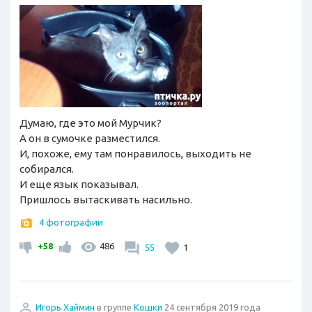
Думаю, где это мой Мурчик?
А он в сумочке разместился.
И, похоже, ему там понравилось, выходить не
собирался.
И еще язык показывал.
Пришлось вытаскивать насильно.
4 фотографии
+58
486
55
1
Игорь Хаймин
в группе
Кошки
24 сентября 2019 года