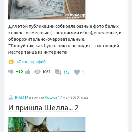
Для этой публикации собирала разные фото белых
кошек - и смешные ( с подписями и без), и нелепые, и
обворожительно-очаровательные.
"Танцуй так, как будто никто не видит" -настоящий
мастер танца из интернета!
47 фотографий
+60
1065
115
3
IHAI412
в группе
Кошки
17 мая 2020 года
И пришла Шелла... 2