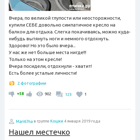
Вчера, по великой глупости или неосторожности,
купили СЕБЕ довольно симпатичное кресло на
балкон для отдыха. Слегка покачиваясь, можно куда-
нибудь вытянуть ноги и немного отдохнуть.
Здорово! Но это было вчера...
У нас же нет больше места нигде!!!
Только на этом кресле!
Вчера посидели, отдохнули - хватит!
Есть более усталые личности!
2 фотографии
+58
902
123
1
Mari67na
в группе
Кошки
4 января 2019 года
Нашел местечко