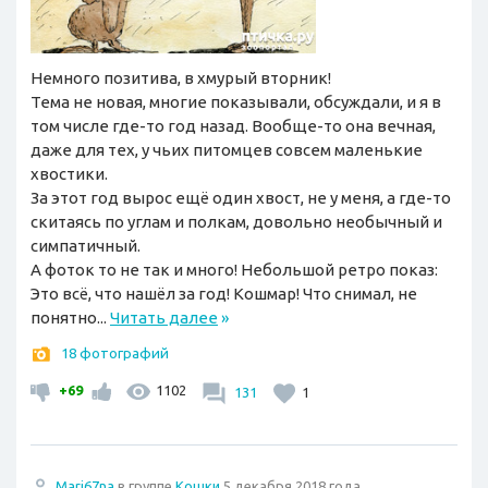
Немного позитива, в хмурый вторник!
Тема не новая, многие показывали, обсуждали, и я в
том числе где-то год назад. Вообще-то она вечная,
даже для тех, у чьих питомцев совсем маленькие
хвостики.
За этот год вырос ещё один хвост, не у меня, а где-то
скитаясь по углам и полкам, довольно необычный и
симпатичный.
А фоток то не так и много! Небольшой ретро показ:
Это всё, что нашёл за год! Кошмар! Что снимал, не
понятно...
Читать далее
»
18 фотографий
+69
1102
131
1
Mari67na
в группе
Кошки
5 декабря 2018 года