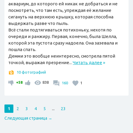
аквариум, до которого ей никак не добраться и не
посмотреть, что там есть, упреждая её желание
сигануть на верхнюю крышку, которая способна
выдержать разве что пыль.
Всё стали подтягиваться потихоньку, нехотя по
очереди и ранжиру. Первая, конечно, была Шелла,
которой эта пустота сразу надоела. Она зазевала и
пошла спать.
Демми это вообще неинтересно, смотрела пятой
точкой, выражая презрение...
Читать далее
»
10 фотографий
+58
838
160
1
1
2
3
4
5
...
23
Следующая страница →