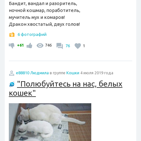
Бандит, вандал и разоритель,
ночной кошмар, поработитель,
мучитель мух и комаров!
Дракон хвостатый, двух голов!
6 фотографий
+61
746
76
1
e88810 Людмила
в группе
Кошки
4 июля 2019 года
"Полюбуйтесь на нас, белых
кошек"