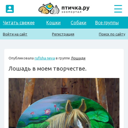
Читать свежее
Кошки
Собаки
Все группы
Войти на сайт
Регистрация
Поиск по сайту
Опубликовала
rufisha neva
в группе
Лошади
Лошадь в моем творчестве.