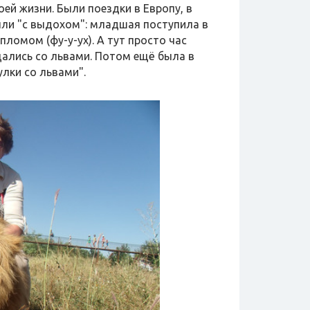
ей жизни. Были поездки в Европу, в
ыли "с выдохом": младшая поступила в
пломом (фу-у-ух). А тут просто час
щались со львами. Потом ещё была в
улки со львами".