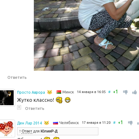
Ответить
1
+
14 января в 16:05
#
Минск
Просто Аврора
Жутко классно!
↑
Ответить
1
+
17 января в 11:20
#
Челябинск
Ден Лар 2014
↑
Ответ
для
ЮлияР-Д