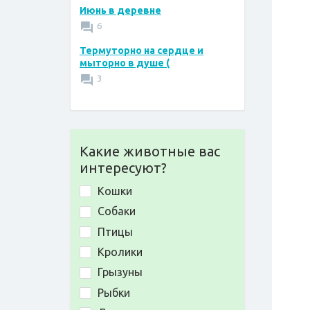
Июнь в деревне
6
Термуторно на сердце и
мыторно в душе (
3
Какие животные вас
интересуют?
Кошки
Собаки
Птицы
Кролики
Грызуны
Рыбки