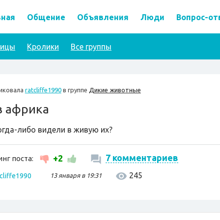
вная
Общение
Объявления
Люди
Вопрос-от
тицы
Кролики
Все группы
иковала
ratcliffe1990
в группе
Дикие животные
в африка
огда-либо видели в живую их?
7 комментариев
+2
нг поста:
245
tcliffe1990
13 января в 19:31