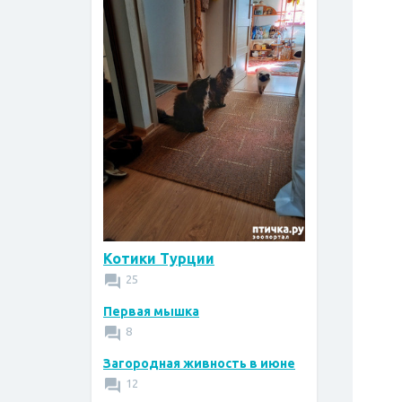
Котики Турции
25
Первая мышка
8
Загородная живность в июне
12