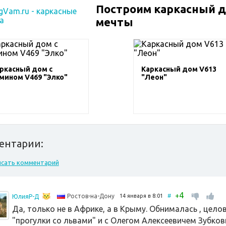
Построим каркасный 
мечты
ркасный дом с
Каркасный дом V613
мином V469 "Элко"
"Леон"
ентарии:
исать комментарий
4
+
14 января в 8:01
#
Ростов-на-Дону
ЮлияР-Д
Да, только не в Африке, а в Крыму. Обнималась , цело
"прогулки со львами" и с Олегом Алексеевичем Зубковы