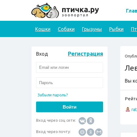
Гла
Кошки
Собаки
Грызуны
Рыбки
П
Регистрация
Вход
Опубл
Ле
Вы к
Забыли пароль?
Рейти
ra
Вход через соц сети:
Вход через почту: