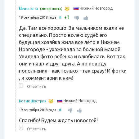
Нижний Новгород
klema lena
(автор поста)
1
+
18 сентября 2018 года
#
Да. Там все хорошо. За мальчиком ехали не
специально. Просто волею судеб его
будущая хозяйка жила все лето в Нижнем
Новгороде - ухаживала за больной мамой.
Увидела фото ребенка и влюбилась. Вот так
они и нашли друг друга. А по поводу
пополнения - как только - так сразу! И фотки
, и комментарии к ним!
↑
Ответить
Нижний Новгород
Котик Шустрик
19 сентября 2018 года
#
Спасибо! Будем ждать новостей!
↑
Ответить