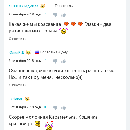
Тирасполь
e88810 Людмила
8 сентября 2018 года
#
Какая же мы красавица!
Глазки - два
разноцветных топаза
Ответить
Ростов-на-Дону
ЮлияР-Д
9 сентября 2018 года
#
Очаровашка, мне всегда хотелось разноглазку.
Но... и так их у меня... несколько)))
Ответить
TatianaL
9 сентября 2018 года
#
Скорее молочная Карамелька...Кошечка
красавица.