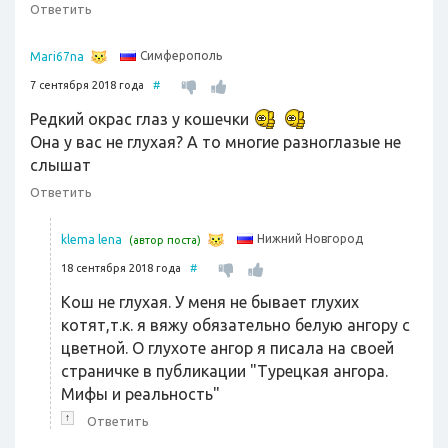
Ответить
Симферополь
Mari67na
7 сентября 2018 года
#
Редкий окрас глаз у кошечки
Она у вас не глухая? А то многие разноглазые не
слышат
Ответить
Нижний Новгород
klema lena
(автор поста)
18 сентября 2018 года
#
Кош не глухая. У меня не бывает глухих
котят,т.к. я вяжу обязательно белую ангору с
цветной. О глухоте ангор я писала на своей
страничке в публикации "Турецкая ангора.
Мифы и реальность"
↑
Ответить