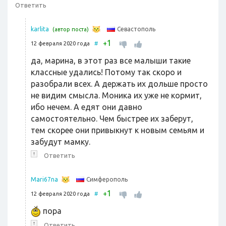
Ответить
Севастополь
karlita
(автор поста)
1
+
12 февраля 2020 года
#
да, марина, в этот раз все малыши такие
классные удались! Потому так скоро и
разобрали всех. А держать их дольше просто
не видим смысла. Моника их уже не кормит,
ибо нечем. А едят они давно
самостоятельно. Чем быстрее их заберут,
тем скорее они привыкнут к новым семьям и
забудут мамку.
↑
Ответить
Симферополь
Mari67na
1
+
12 февраля 2020 года
#
пора
↑
Ответить