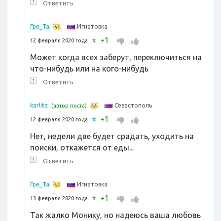
↑
Ответить
Игнатовка
Гре_Та
1
+
12 февраля 2020 года
#
Может когда всех заберут, переключиться на
что-нибудь или на кого-нибудь
↑
Ответить
Севастополь
karlita
(автор поста)
1
+
12 февраля 2020 года
#
Нет, недели две будет срадать, уходить на
поиски, откажется от еды...
↑
Ответить
Игнатовка
Гре_Та
1
+
13 февраля 2020 года
#
Так жалко Монику, но надеюсь ваша любовь