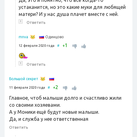
Да, это и понятно, что всё когда-то
устаканится, но это какие муки для любящей
матери? И у нас душа плачет вместе с ней.
↑
Ответить
Одинцово
mnva
1
+
12 февраля 2020 года
#
↑
Ответить
Большой секрет
2
+
11 февраля 2020 года
#
Главное, чтоб малыши долго и счастливо жили
со своими хозяевами.
А у Моники ещё будут новые малыши.
Да, и служба у нее ответственная
Ответить