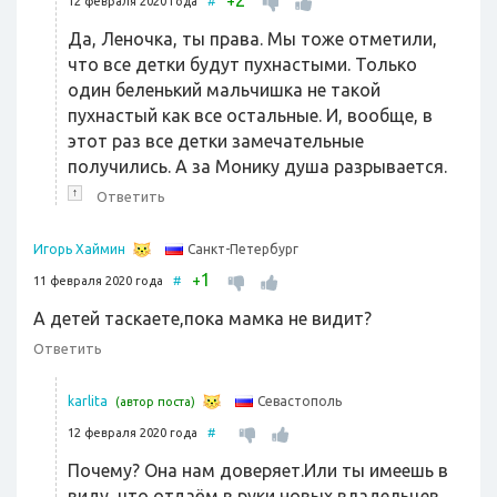
2
+
12 февраля 2020 года
#
Да, Леночка, ты права. Мы тоже отметили,
что все детки будут пухнастыми. Только
один беленький мальчишка не такой
пухнастый как все остальные. И, вообще, в
этот раз все детки замечательные
получились. А за Монику душа разрывается.
↑
Ответить
Санкт-Петербург
Игорь Хаймин
1
+
11 февраля 2020 года
#
А детей таскаете,пока мамка не видит?
Ответить
Севастополь
karlita
(автор поста)
12 февраля 2020 года
#
Почему? Она нам доверяет.Или ты имеешь в
виду, что отдаём в руки новых владельцев