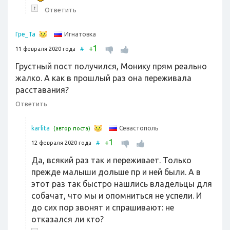
↑
Ответить
Игнатовка
Гре_Та
1
+
11 февраля 2020 года
#
Грустный пост получился, Монику прям реально
жалко. А как в прошлый раз она переживала
расставания?
Ответить
Севастополь
karlita
(автор поста)
1
+
12 февраля 2020 года
#
Да, всякий раз так и переживает. Только
прежде малыши дольше пр и ней были. А в
этот раз так быстро нашлись владельцы для
собачат, что мы и опомниться не успели. И
до сих пор звонят и спрашивают: не
отказался ли кто?