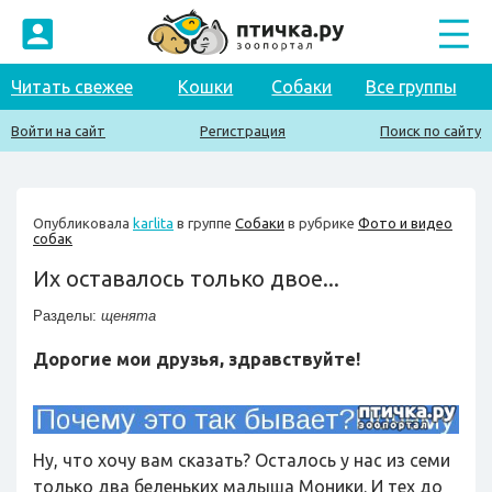
Читать свежее
Кошки
Собаки
Все группы
Войти на сайт
Регистрация
Поиск по сайту
Опубликовала
karlita
в группе
Собаки
в рубрике
Фото и видео
собак
Их оставалось только двое...
Разделы:
щенята
Дорогие мои друзья, здравствуйте!
Ну, что хочу вам сказать? Осталось у нас из семи
только два беленьких малыша Моники. И тех до