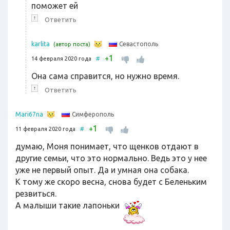
поможет ей
↑
Ответить
Севастополь
karlita
(автор поста)
1
+
14 февраля 2020 года
#
Она сама справится, но нужно время.
↑
Ответить
Симферополь
Mari67na
1
+
11 февраля 2020 года
#
думаю, Моня понимает, что щенков отдают в
другие семьи, что это нормально. Ведь это у нее
уже не первый опыт. Да и умная она собака.
К тому же скоро весна, снова будет с Беленьким
резвиться.
А малыши такие лапоньки