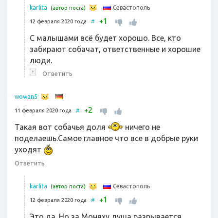
Севастополь
karlita
(автор поста)
1
+
12 февраля 2020 года
#
С малышами всё будет хорошо. Все, кто
забирают собачат, ответственные и хорошие
люди.
↑
Ответить
wowan5
2
+
11 февраля 2020 года
#
Такая вот собачья доля
ничего не
поделаешь.Самое главное что все в добрые руки
уходят
Ответить
Севастополь
karlita
(автор поста)
1
+
12 февраля 2020 года
#
Это да. Но за Моняху душа разрывается,