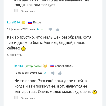
глядя, как она тоскует.
↑
Ответить
Псков
kora8536
1
+
11 февраля 2020 года
#
Как то грустно, что малышей разобрали, хотя
так и должно быть. Монике, бедной, плохо
сейчас!
Ответить
Севастополь
karlita
(автор поста)
12 февраля 2020 года
#
Не то слово! Это ещё пока двое с ней, а
когда и эти покинут её, вот, начнутся её
мытарства... Очень жалко мамочку, очень.
↑
Ответить