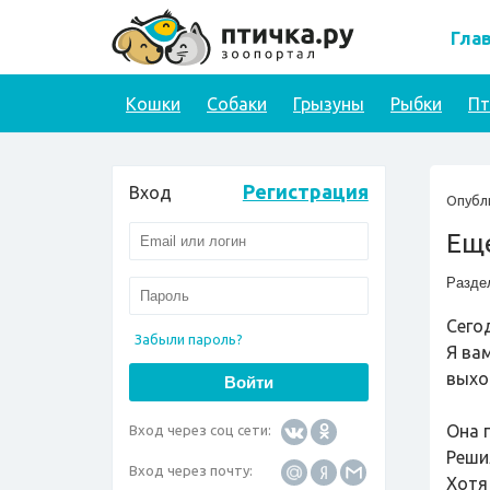
Гла
Кошки
Собаки
Грызуны
Рыбки
П
Регистрация
Вход
Опубл
Еще
Разде
Сегод
Забыли пароль?
Я ва
выхо
Она 
Вход через соц сети:
Решил
Вход через почту:
Хотя