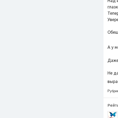
Над 
глазк
Тепе
Увере
Обещ
А у 
Даже
Не д
выра
Рубри
Рейти