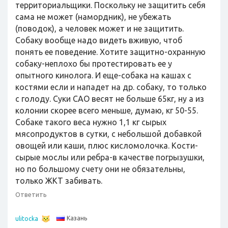
территориальщики. Поскольку не защитить себя
сама не может (намордник), не убежать
(поводок), а человек может и не защитить.
Собаку вообще надо видеть вживую, чтоб
понять ее поведение. Хотите защитно-охранную
собаку-неплохо бы протестировать ее у
опытного кинолога. И еще-собака на кашах с
костями если и нападет на др. собаку, то только
с голоду. Суки САО весят не больше 65кг, ну а из
колонии скорее всего меньше, думаю, кг 50-55.
Собаке такого веса нужно 1,1 кг сырых
мясопродуктов в сутки, с небольшой добавкой
овощей или каши, плюс кисломолочка. Кости-
сырые мослы или ребра-в качестве погрызушки,
но по большому счету они не обязательны,
только ЖКТ забивать.
Ответить
Казань
ulitocka