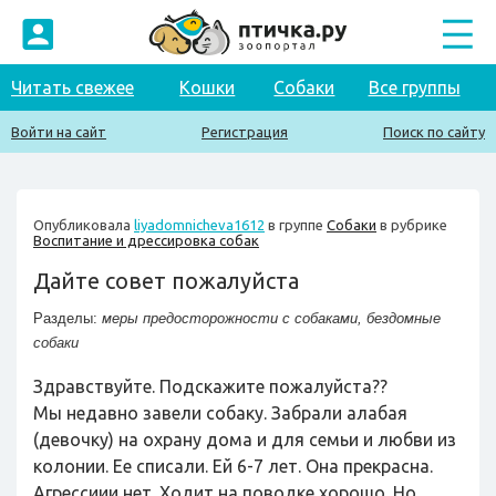
Читать свежее
Кошки
Собаки
Все группы
Войти на сайт
Регистрация
Поиск по сайту
Опубликовала
liyadomnicheva1612
в группе
Собаки
в рубрике
Воспитание и дрессировка собак
Дайте совет пожалуйста
Разделы:
меры предосторожности с собаками
,
бездомные
собаки
Здравствуйте. Подскажите пожалуйста??
Мы недавно завели собаку. Забрали алабая
(девочку) на охрану дома и для семьи и любви из
колонии. Ее списали. Ей 6-7 лет. Она прекрасна.
Агрессиии нет. Ходит на поводке хорошо. Но