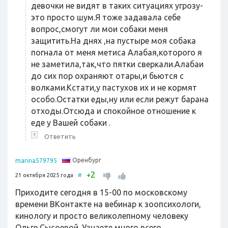
девочки не видят в таких ситуациях угрозу-
это просто шум.Я тоже задавала себе
вопрос,смогут ли мои собаки меня
защитить.На днях ,на пустыре моя собака
погнала от меня метиса Алабая,которого я
не заметила,так,что пятки сверкали.Алабаи
до сих пор охраняют отары,и бьются с
волками.Кстати,у пастухов их и не кормят
особо.Остатки еды,ну или если режут барана
отходы.Отсюда и спокойное отношение к
еде у Вашей собаки .
↑
Ответить
Оренбург
marina579795
2
+
21 октября 2025 года
#
Приходите сегодня в 15-00 по московскому
времени ВКонтакте на вебинар к зоопсихологи,
кинологу и просто великолепному человеку
Ольге Сысоевой. Узнаете много всего