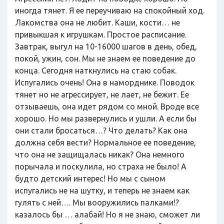
иногда тянет. Я ее переучиваю на спокойный ход.
Лакомства она не любит. Каши, кости… не
привыкшая к игрушкам. Простое расписание.
Завтрак, выгул на 10-16000 шагов в день, обед,
покой, ужин, сон. Мы не знаем ее поведение до
конца. Сегодня наткнулись на стаю собак.
Испугались очень! Она в наморднике. Поводок
тянет но не агрессирует, не лает, не бежит. Ее
отзываешь, она идет рядом со мной. Вроде все
хорошо. Но мы развернулись и ушли. А если бы
они стали бросаться…? Что делать? Как она
должна себя вести? Нормальное ее поведение,
что она не защищалась никак? Она немного
порычала и поскулила, но страха не было! А
будто детский интерес! Но мы с сыном
испугались не на шутку, и теперь не знаем как
гулять с ней…. Мы вооружились палками!?
казалось бы … алабай! Но я не знаю, сможет ли