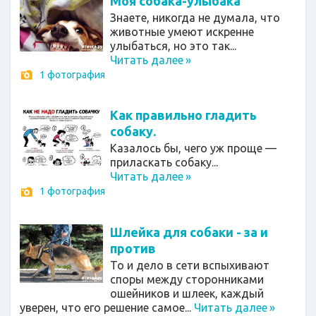
Моя собака-улыбака
Знаете, никогда не думала, что
животные умеют искренне
улыбаться, но это так...
Читать далее
»
1 фотография
Как правильно гладить
собаку.
Казалось бы, чего уж проще —
приласкать собаку...
Читать далее
»
1 фотография
Шлейка для собаки - за и
против
То и дело в сети вспыхивают
споры между сторонниками
ошейников и шлеек, каждый
уверен, что его решение самое...
Читать далее
»