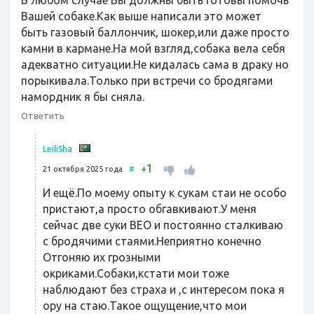
В любом случае Вы должны быть готовы помочь
Вашей собаке.Как выше написали это может
быть газовый баллончик, шокер,или даже просто
камни в кармане.На мой взгляд,собака вела себя
адекватно ситуации.Не кидалась сама в драку но
порыкивала.Только при встречи со бродягами
намордник я бы сняла.
Ответить
LeiliSha
1
+
21 октября 2025 года
#
И ещё.По моему опыту к сукам стаи не особо
пристают,а просто обгавкивают.У меня
сейчас две суки ВЕО и постоянно сталкиваю
с бродячими стаями.Неприятно конечно
Отгоняю их грозными
окриками.Собаки,кстати мои тоже
наблюдают без страха и ,с интересом пока я
ору на стаю.Такое ощущение,что мои