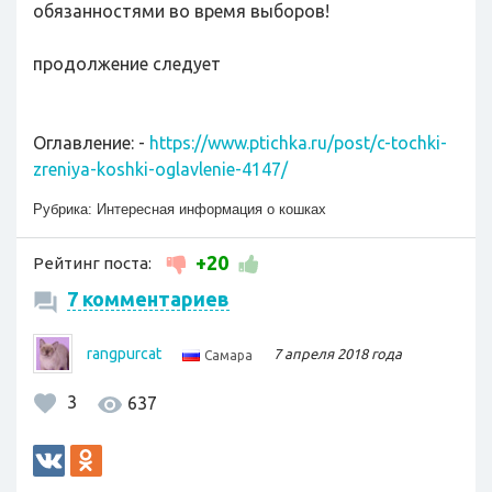
обязанностями во время выборов!
продолжение следует
Оглавление: -
https://www.ptichka.ru/post/c-tochki-
zreniya-koshki-oglavlenie-4147/
Рубрика:
Интересная информация о кошках
+20
Рейтинг поста:
7 комментариев
rangpurcat
7 апреля 2018 года
Самара
3
637