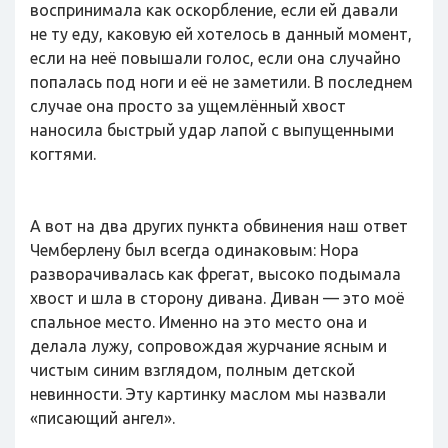
воспринимала как оскорбление, если ей давали
не ту еду, каковую ей хотелось в данный момент,
если на неё повышали голос, если она случайно
попалась под ноги и её не заметили. В последнем
случае она просто за ущемлённый хвост
наносила быстрый удар лапой с выпущенными
когтями.
А вот на два других пункта обвинения наш ответ
Чемберлену был всегда одинаковым: Нора
разворачивалась как фрегат, высоко подымала
хвост и шла в сторону дивана. Диван — это моё
спальное место. Именно на это место она и
делала лужу, сопровождая журчание ясным и
чистым синим взглядом, полным детской
невинности. Эту картинку маслом мы назвали
«писающий ангел».