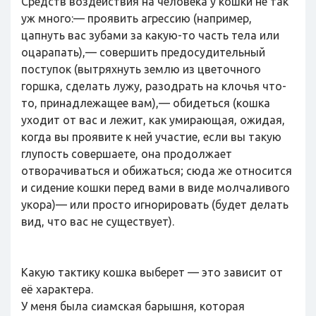
Средств воздействия на человека у кошки не так
уж много:— проявить агрессию (например,
цапнуть вас зубами за какую-то часть тела или
оцарапать),— совершить предосудительный
поступок (вытряхнуть землю из цветочного
горшка, сделать лужу, разодрать на клочья что-
то, принадлежащее вам),— обидеться (кошка
уходит от вас и лежит, как умирающая, ожидая,
когда вы проявите к ней участие, если вы такую
глупость совершаете, она продолжает
отворачиваться и обижаться; сюда же относится
и сидение кошки перед вами в виде молчаливого
укора)— или просто игнорировать (будет делать
вид, что вас не существует).
Какую тактику кошка выберет — это зависит от
её характера.
У меня была сиамская барышня, которая