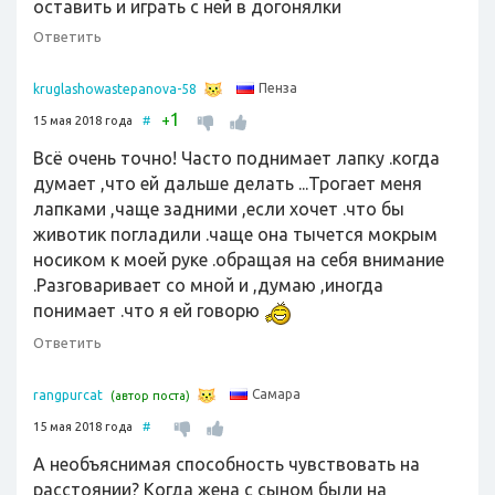
оставить и играть с ней в догонялки
Ответить
Пенза
kruglashowastepanova-58
1
+
15 мая 2018 года
#
Всё очень точно! Часто поднимает лапку .когда
думает ,что ей дальше делать ...Трогает меня
лапками ,чаще задними ,если хочет .что бы
животик погладили .чаще она тычется мокрым
носиком к моей руке .обращая на себя внимание
.Разговаривает со мной и ,думаю ,иногда
понимает .что я ей говорю
Ответить
Самара
rangpurcat
(автор поста)
15 мая 2018 года
#
А необъяснимая способность чувствовать на
расстоянии? Когда жена с сыном были на