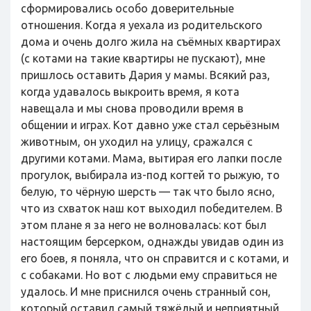
сформировались особо доверительные
отношения. Когда я уехала из родительского
дома и очень долго жила на съёмных квартирах
(с котами на такие квартиры не пускают), мне
пришлось оставить Дария у мамы. Всякий раз,
когда удавалось выкроить время, я кота
навещала и мы снова проводили время в
общении и играх. Кот давно уже стал серьёзным
животным, он уходил на улицу, сражался с
другими котами. Мама, вытирая его лапки после
прогулок, выбирала из-под когтей то рыжую, то
белую, то чёрную шерсть — так что было ясно,
что из схваток наш кот выходил победителем. В
этом плане я за него не волновалась: кот был
настоящим берсерком, однажды увидав один из
его боев, я поняла, что он справится и с котами, и
с собаками. Но вот с людьми ему справиться не
удалось. И мне приснился очень странный сон,
который оставил самый тяжёлый и неприятный