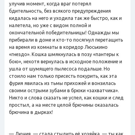
улучив момент, когда враг потерял
бдительность, без всякого предупреждения
кидалась на него и уходила так же быстро, как и
налетела, но уже с видом полной и
окончательной победительницы! Однажды мы
прибирали в доме и кто-то посягнул перетащить
на время из комнаты в коридор Люськино
«гнездо». Кошка шмякнулась в позу «пантеры к
бою», нехотя вернулась в исходное положение и
ушла от шумящего пылесоса подальше. Но
стоило нам только присесть покурить, как эта
фурия явилась из тьмы прихожей и вонзилась
своими острыми зубами в брюки «захватчика».
Никто и слова сказать не успел, как кошки и след
простыл, а на месте целой брючины оказалась
брючина в дырках!
— Лючия, — стала стыдить её хозяйка, — ты как