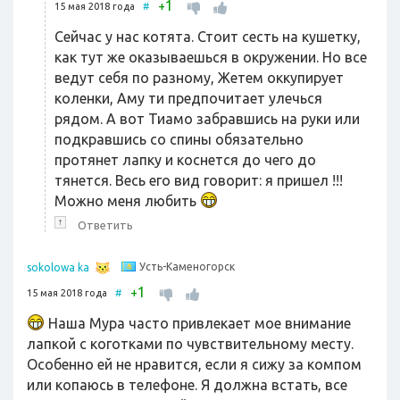
1
+
15 мая 2018 года
#
Сейчас у нас котята. Стоит сесть на кушетку,
как тут же оказываешься в окружении. Но все
ведут себя по разному, Жетем оккупирует
коленки, Аму ти предпочитает улечься
рядом. А вот Тиамо забравшись на руки или
подкравшись со спины обязательно
протянет лапку и коснется до чего до
тянется. Весь его вид говорит: я пришел !!!
Можно меня любить
↑
Ответить
Усть-Каменогорск
sokolowa ka
1
+
15 мая 2018 года
#
Наша Мура часто привлекает мое внимание
лапкой с коготками по чувствительному месту.
Особенно ей не нравится, если я сижу за компом
или копаюсь в телефоне. Я должна встать, все