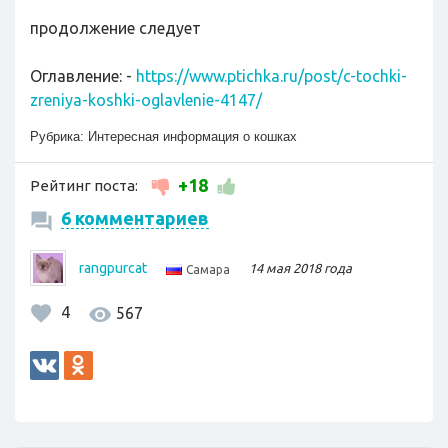
продолжение следует
Оглавление: -
https://www.ptichka.ru/post/c-tochki-
zreniya-koshki-oglavlenie-4147/
Рубрика:
Интересная информация о кошках
+18
Рейтинг поста:
6 комментариев
rangpurcat
14 мая 2018 года
Самара
4
567