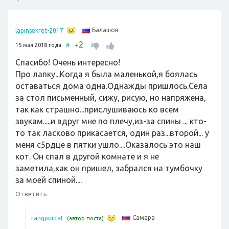
Балашов
lapinsekret-2017
2
+
15 мая 2018 года
#
Спасибо! Очень интересно!
Про лапку...Когда я была маленькой,я боялась
оставаться дома одна.Однажды пришлось.Села
за стол письменный, сижу, рисую, но напряжена,
так как страшно...прислушиваюсь ко всем
звукам.....и вдруг мне по плечу,из-за спины ... кто-
то так ласково прикасается, один раз...второй... у
меня с5рдце в пятки ушло....Оказалось это наш
кот. Он спал в другой комнате и я не
заметила,как он пришел, забрался на тумбочку
за моей спиной....
Ответить
Самара
rangpurcat
(автор поста)