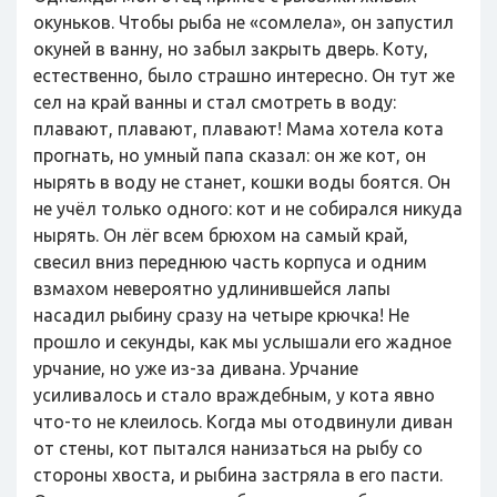
окуньков. Чтобы рыба не «сомлела», он запустил
окуней в ванну, но забыл закрыть дверь. Коту,
естественно, было страшно интересно. Он тут же
сел на край ванны и стал смотреть в воду:
плавают, плавают, плавают! Мама хотела кота
прогнать, но умный папа сказал: он же кот, он
нырять в воду не станет, кошки воды боятся. Он
не учёл только одного: кот и не собирался никуда
нырять. Он лёг всем брюхом на самый край,
свесил вниз переднюю часть корпуса и одним
взмахом невероятно удлинившейся лапы
насадил рыбину сразу на четыре крючка! Не
прошло и секунды, как мы услышали его жадное
урчание, но уже из-за дивана. Урчание
усиливалось и стало враждебным, у кота явно
что-то не клеилось. Когда мы отодвинули диван
от стены, кот пытался нанизаться на рыбу со
стороны хвоста, и рыбина застряла в его пасти.