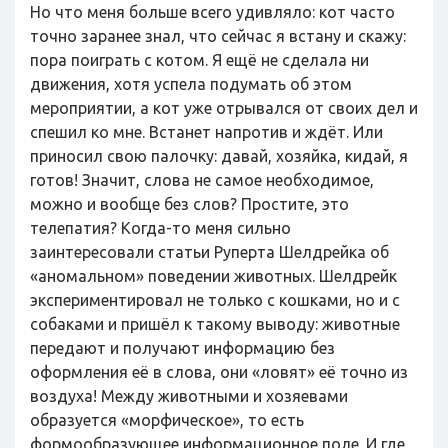
Но что меня больше всего удивляло: кот часто
точно заранее знал, что сейчас я встану и скажу:
пора поиграть с котом. Я ещё не сделала ни
движения, хотя успела подумать об этом
мероприятии, а кот уже отрывался от своих дел и
спешил ко мне. Встанет напротив и ждёт. Или
приносил свою палочку: давай, хозяйка, кидай, я
готов! Значит, слова не самое необходимое,
можно и вообще без слов? Простите, это
телепатия? Когда-то меня сильно
заинтересовали статьи Руперта Шелдрейка об
«аномальном» поведении животных. Шелдрейк
экспериментировал не только с кошками, но и с
собаками и пришёл к такому выводу: животные
передают и получают информацию без
оформления её в слова, они «ловят» её точно из
воздуха! Между животными и хозяевами
образуется «морфическое», то есть
формообразующее информационное поле. И где