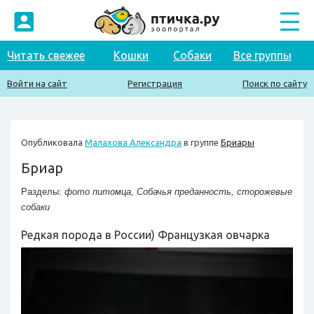
Читать свежее
Кошки
Собаки
Все группы
Войти на сайт
Регистрация
Поиск по сайту
Опубликовала
Малахова Александра
в группе
Бриары
Бриар
Разделы:
фото питомца
,
Собачья преданность
,
сторожевые
собаки
Редкая порода в России) Французкая овчарка