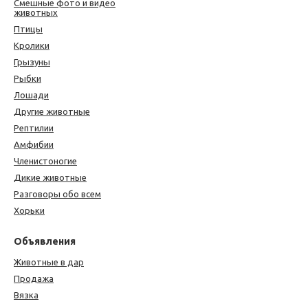
Смешные фото и видео
животных
Птицы
Кролики
Грызуны
Рыбки
Лошади
Другие животные
Рептилии
Амфибии
Членистоногие
Дикие животные
Разговоры обо всем
Хорьки
Объявления
Животные в дар
Продажа
Вязка