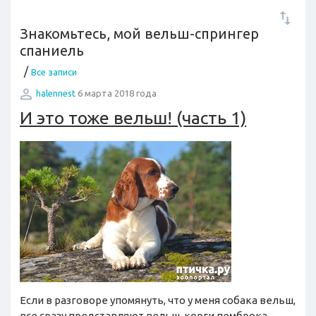
Знакомьтесь, мой вельш-спрингер
спаниель
/
Все записи
halennest
6 марта 2018 года
И это тоже вельш! (часть 1)
Если в разговоре упомянуть, что у меня собака вельш,
все сразу представляют вельш-корги пемброка –