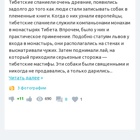
Тибетские спаниели очень древние, появились
задолго до того как люди стали записывать собак в
племенные книги. Когда о них узнали европейцы,
тибетские спаниели служили компаньонами монахам
в монастырях Тибета. Впрочем, было у них и
практическое применение. Подобно статуям львов у
входа в монастырь, они располагались на стенах и
высматривали чужих. Затем поднимали лай, на
который приходили серьезные сторожа —
тибетские мастифы. Эти собаки были священными и
никогда не продавались, а только дарились...
Читать далее
»
3 фотографии
+11
690
8
1