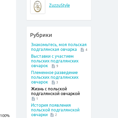
ZuzzuStyle
Рубрики
Знакомьтесь, моя польская
подгалянская овчарка
4
Выставки с участием
польских подгалянских
овчарок
9
Племенное разведение
польских подгалянских
овчарок
3
Жизнь с польской
подгалянской овчаркой
1
История появления
польской подгалянской
овчарки
2
 100%