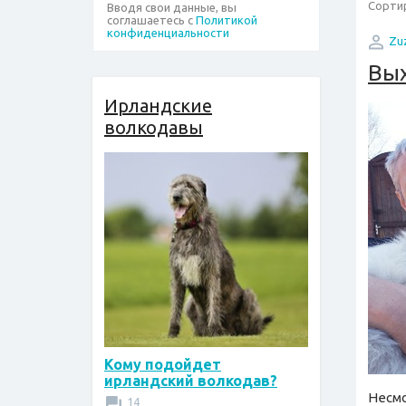
Сортир
Вводя свои данные, вы
соглашаетесь с
Политикой
конфиденциальности
Zu
Вых
Ирландские
волкодавы
Кому подойдет
ирландский волкодав?
Несмо
14