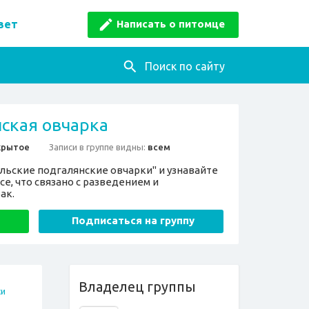
Написать о питомце
вет
Поиск по сайту
ская овчарка
крытое
Записи в группе видны:
всем
льские подгалянские овчарки" и узнавайте
е, что связано с разведением и
ак.
Подписаться на группу
Владелец группы
си