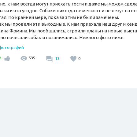
но, к нам всегда могут приехать гости и даже мы можем сдел
ки и что угодно. Собаки никогда не мешают и не лезут на ст
гал. По крайней мере, пока за этим не были замечены.
ак мы провели эти выходные. К нам приехала наш друг и хен
ина Фомина. Мы пообщались, строили планы на новые выста
но почесали собак и позанимались. Немного фото ниже.
 фотографий
1
535
13
0