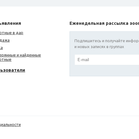
ъявления
Еженедельная рассылка зоо
отные в дар
дажа
Подпишитесь и получайте инфор
и новых записях в группах
ка
ерянные и найденные
отные
льзователи
циальности