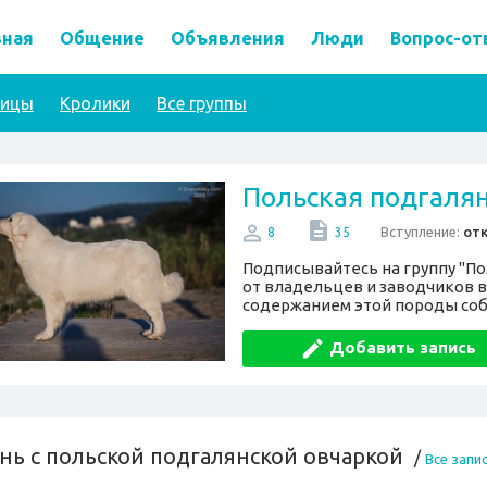
вная
Общение
Объявления
Люди
Вопрос-от
тицы
Кролики
Все группы
Польская подгалян
Вступление:
от
8
35
Подписывайтесь на группу "По
от владельцев и заводчиков вс
содержанием этой породы соб
Добавить запись
нь с польской подгалянской овчаркой
/
Все запи