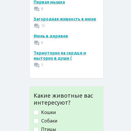
Первая мышка
8
Загородная живность в июне
12
Июнь в деревне
6
Термуторно на сердце и
мыторно в душе (
3
Какие животные вас
интересуют?
Кошки
Собаки
Птицы