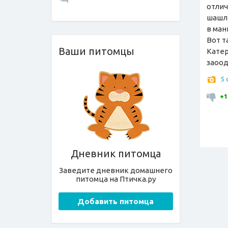
отлич
шашлы
в ман
Вот т
Ваши питомцы
Катер
заоод
5
+1
Дневник питомца
Заведите дневник домашнего
питомца на Птичка.ру
Добавить питомца