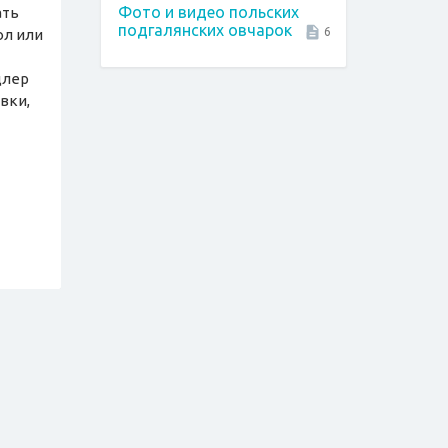
Фото и видео польских
ать
подгалянских овчарок
6
ол или
длер
вки,