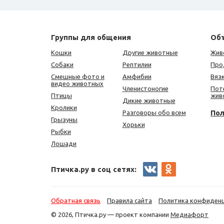
Группы для общения
Об
Кошки
Другие животные
Жив
Собаки
Рептилии
Про
Смешные фото и
Амфибии
Вяз
видео животных
Членистоногие
Пот
Птицы
жив
Дикие животные
Кролики
По
Разговоры обо всем
Грызуны
Хорьки
Рыбки
Лошади
Птичка.ру в соц сетях:
Обратная связь
Правила сайта
Политика конфиден
© 2026, Птичка.ру — проект компании
Медиафорт