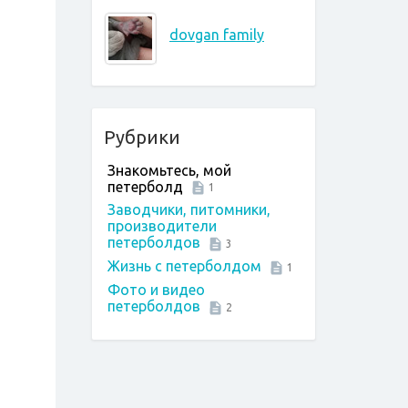
dovgan family
Рубрики
Знакомьтесь, мой
петерболд
1
Заводчики, питомники,
производители
петерболдов
3
Жизнь с петерболдом
1
Фото и видео
петерболдов
2