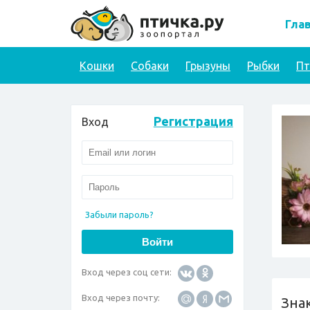
Гла
Кошки
Собаки
Грызуны
Рыбки
П
Регистрация
Вход
Забыли пароль?
Вход через соц сети:
Вход через почту:
Зна