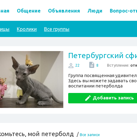
вная
Общение
Объявления
Люди
Вопрос-от
тицы
Кролики
Все группы
Петербургский сфи
Вступление:
от
22
8
Группа посвященная удивител
Здесь вы можете задавать сво
воспитании петерболда
Добавить запись
комьтесь, мой петерболд
/
Все записи