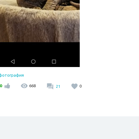
 фотография
0
668
21
0