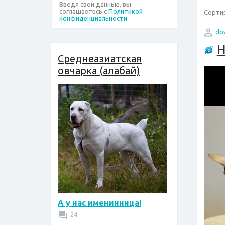
Вводя свои данные, вы
соглашаетесь с
Политикой
Сортир
конфиденциальности
dov
Н
Среднеазиатская
овчарка (алабай)
А у нас именинница!
24