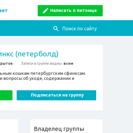
Написать о питомце
вет
Поиск по сайту
нкс (петерболд)
крытое
Записи в группе видны:
всем
ьным кошкам петербургским сфинксам.
и вопросы об уходе, содержании и
Подписаться на группу
Владелец группы