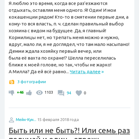
Я люблю это время, когда все раз'езжаются
отдыхать, оставляя меня одного. Я! Один! И мои
кокашенции рядом! Кто-то в смятении первые дни, а
кому-то вся власть, п. ч. сделан правильный выбор
хозяина с видом на будущее. Да, я главный!
Кормилицы нет, но трепать меня можно и нужно,
вдруг, мало ли, я не доглядел, что там мало насыпано!
Демми ждала хозяйку первый вечер, или
была её вахта по охране!? Шелла переселилась
ближе к моей голове, но так, чтобы не жарко!
А Милла? Да ей всё равно...
Читать далее
»
3 фотографии
+46
1103
94
0
Мейн-Кун...
15 февраля 2018 года
Быть или не быть?! Или семь раз