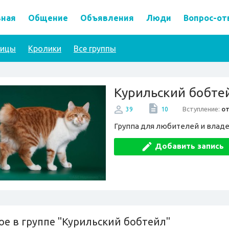
вная
Общение
Объявления
Люди
Вопрос-от
тицы
Кролики
Все группы
Курильский бобте
Вступление:
о
39
10
Группа для любителей и влад
Добавить запись
ое в группе "Курильский бобтейл"