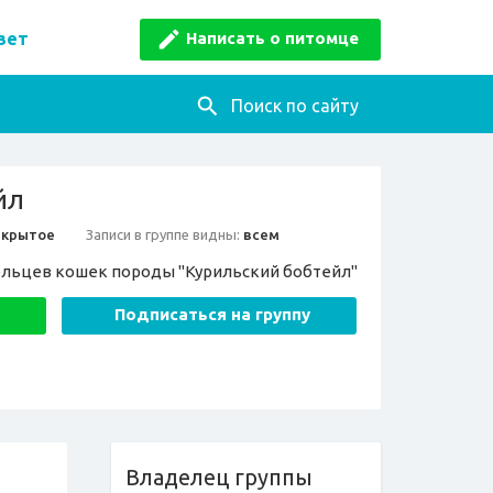
Написать о питомце
вет
Поиск по сайту
йл
ткрытое
Записи в группе видны:
всем
ельцев кошек породы "Курильский бобтейл"
Подписаться на группу
Владелец группы