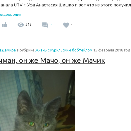
анала UTV г. Уфа Анастасия Шишко и вот что из этого получил
 видеоролик
312
5
1
аДамира
в рубрике
Жизнь с курильским бобтейлом
15 февраля 2018 год
ман, он же Мачо, он же Мачик