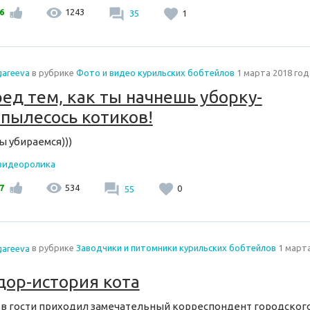
6
1243
35
1
gareeva
в рубрике
Фото и видео курильских бобтейлов
1 марта 2018 год
ед тем, как ты начнешь уборку-
пылесось котиков!
ы убираемся)))
 видеоролика
7
534
55
0
gareeva
в рубрике
Заводчики и питомники курильских бобтейлов
1 марта
ор-история кота
 в гости приходил замечательный корреспондент городског