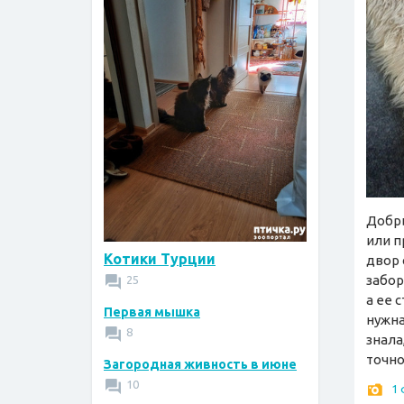
Добры
или п
Котики Турции
двор 
забор
25
а ее 
Первая мышка
нужна
8
знала
точно
Загородная живность в июне
10
1