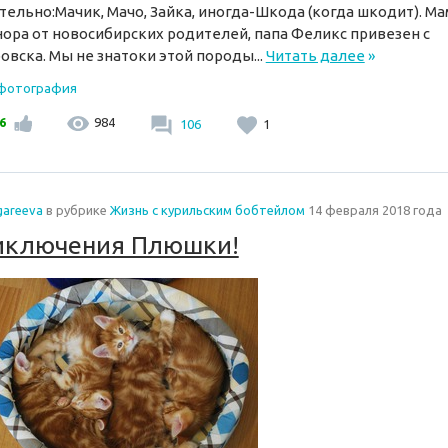
тельно:Мачик, Мачо, Зайка, иногда-Шкода (когда шкодит). Ма
ора от новосибирских родителей, папа Феликс привезен с
овска. Мы не знатоки этой породы...
Читать далее
»
 фотография
6
984
106
1
gareeva
в рубрике
Жизнь с курильским бобтейлом
14 февраля 2018 года
иключения Плюшки!