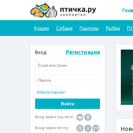
Гла
Кошки
Собаки
Грызуны
Рыбки
П
Регистрация
Вход
Забыли пароль?
Вход через соц сети:
Нов
Вход через почту: