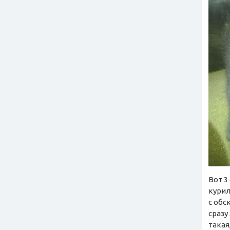
Вот 3
курил
с обс
сразу
такая