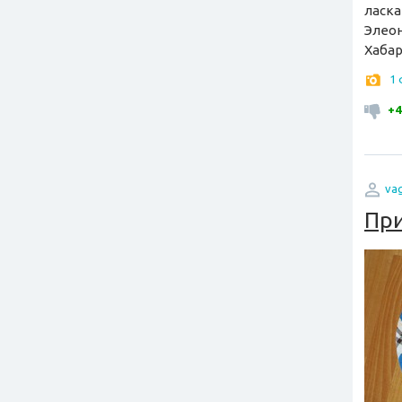
ласка
Элеон
Хабар
1
+4
va
Пр