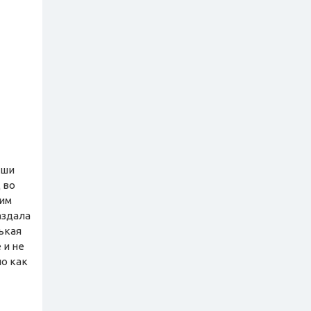
аши
 во
ким
аздала
ькая
 и не
но как