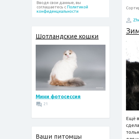
Вводя свои данные, вы
соглашаетесь с
Политикой
Сортир
конфиденциальности
Zh
Зим
Шотландские кошки
Мини фотосессия
21
Ещё в
сдела
тольк
Ваши питомцы
для н