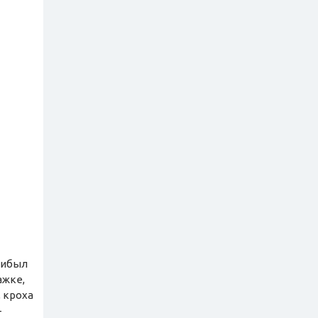
рибыл
ажке,
 кроха
-