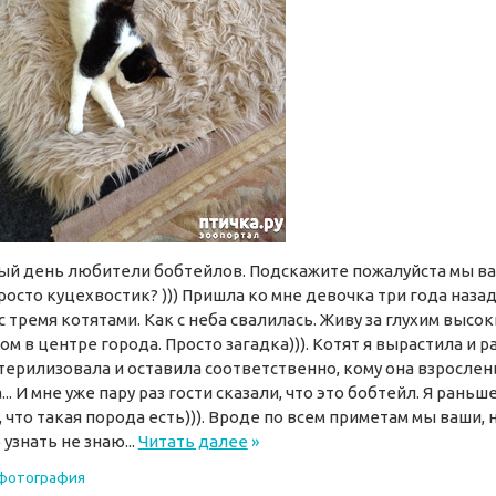
й день любители бобтейлов. Подскажите пожалуйста мы в
росто куцехвостик? ))) Пришла ко мне девочка три года назад
с тремя котятами. Как с неба свалилась. Живу за глухим высо
ом в центре города. Просто загадка))). Котят я вырастила и р
стерилизовала и оставила соответственно, кому она взрослен
... И мне уже пару раз гости сказали, что это бобтейл. Я раньше
, что такая порода есть))). Вроде по всем приметам мы ваши, 
 узнать не знаю...
Читать далее
»
 фотография