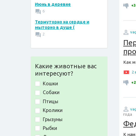
Июнь в деревне
+3
6
Термуторно на сердце и
мыторно в душе (
va
2
Пер
про
Как м
Какие животные вас
2
интересуют?
+2
Кошки
Собаки
Птицы
va
Кролики
года
Грызуны
Фед
Рыбки
К нам