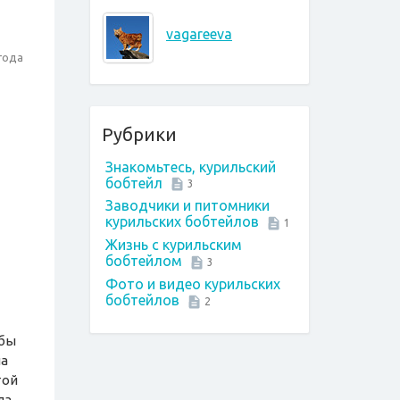
vagareeva
года
Рубрики
Знакомьтесь, курильский
бобтейл
3
Заводчики и питомники
курильских бобтейлов
1
Жизнь с курильским
бобтейлом
3
Фото и видео курильских
бобтейлов
2
обы
ла
той
ла