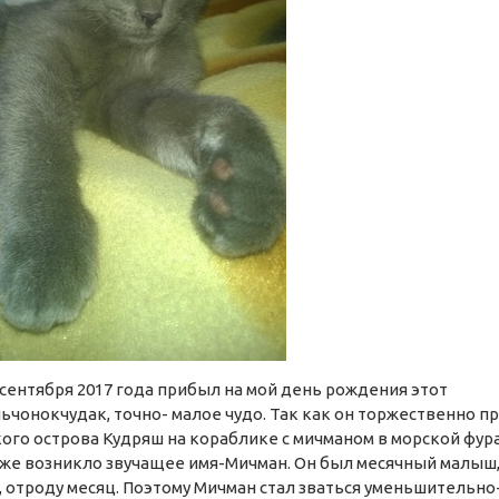
 сентября 2017 года прибыл на мой день рождения этот
ьчонокчудак, точно- малое чудо. Так как он торжественно п
кого острова Кудряш на кораблике с мичманом в морской фур
 же возникло звучащее имя-Мичман. Он был месячный малыш,
, отроду месяц. Поэтому Мичман стал зваться уменьшительно