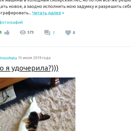
ать новое, а заодно исполнить мою задумку и разрешить себ
графировать...
Читать далее
»
 фотографий
5
573
7
0
tressNata
15 июля 2019 года
о я удочерила?)))