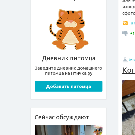
извед
сфото
8
+1
Дневник питомца
Mis
Заведите дневник домашнего
Ког
питомца на Птичка.ру
Добавить питомца
Сейчас обсуждают