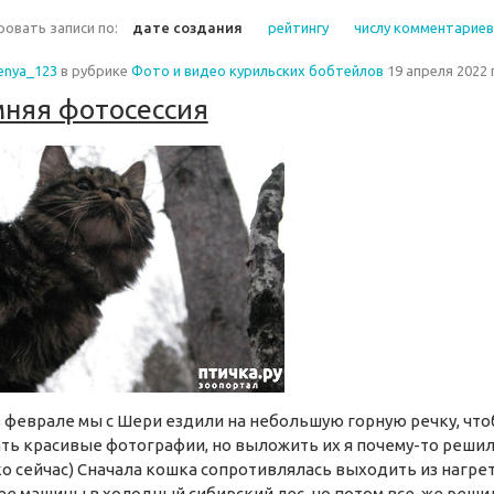
овать записи по:
дате создания
рейтингу
числу комментариев
enya_123
в рубрике
Фото и видео курильских бобтейлов
19 апреля 2022 
няя фотосессия
 феврале мы с Шери ездили на небольшую горную речку, чт
ть красивые фотографии, но выложить их я почему-то реши
о сейчас) Сначала кошка сопротивлялась выходить из нагре
ее машины в холодный сибирский лес, но потом все-же реши