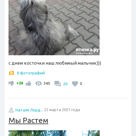
с днем косточки наш любимый мальчик)))
6 фотографий
+26
340
20
0
Натали Лорд...
22 марта 2021 года
Мы Растем