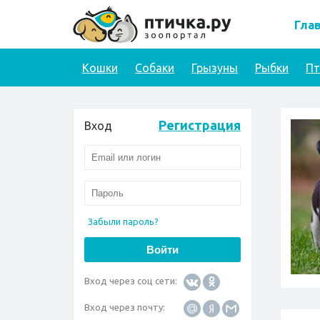
Гла
Кошки
Собаки
Грызуны
Рыбки
П
Регистрация
Вход
Забыли пароль?
Вход через соц сети:
Вход через почту: