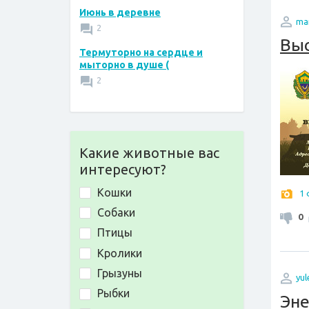
Июнь в деревне
ma
2
Выс
Термуторно на сердце и
мыторно в душе (
2
Какие животные вас
интересуют?
Кошки
1
Собаки
0
Птицы
Кролики
Грызуны
yu
Рыбки
Эн