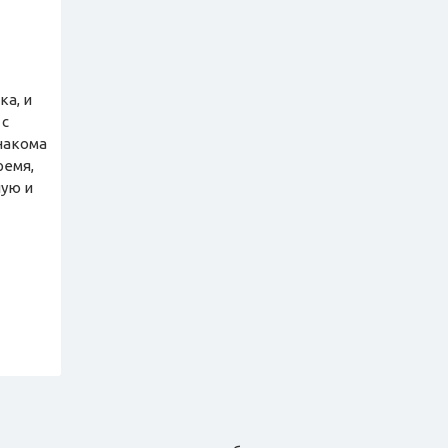
ка, и
 с
знакома
ремя,
ную и