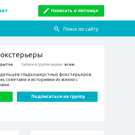
Написать о питомце
вет
Поиск по сайту
фокстерьеры
крытое
Записи в группе видны:
всем
адельцев гладкошерстных фокстерьеров.
, советами и историями из жизни с
ами.
Подписаться на группу