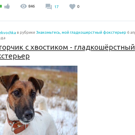
8
846
17
0
lekvochka
в рубрике
Знакомьтесь, мой гладкошерстный фокстерьер
6 ап
ода
орчик с хвостиком - гладкошёрстный
кстерьер