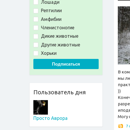
Лошади
Рептилии
Амфибии
Членистоногие
Дикие животные
Другие животные
Хорьки
Подписаться
В ком
мы лю
практ
))
Пользователь дня
Конеч
разре
иподв
Могу 
Просто Аврора
7