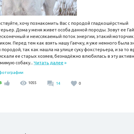
ствуйте, хочу познакомить Вас с породой гладкошёрстный
ерьер. Дома у меня живет особа данной породы. Зовут ее Гай
есконечный и неиссякаемый поток энергии, этакий моторчик
иком. Перед тем как взять нашу Гаечку, я уже немного была 
й породой, так как нашла на улице суку фокстерьера, и за то в
искали ее старых хозяев, безнадёжно влюбилась в эту актив
мимую собаку...
Читать далее
»
 фотографии
3
1055
14
0