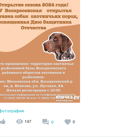
 фотография
147
0
0