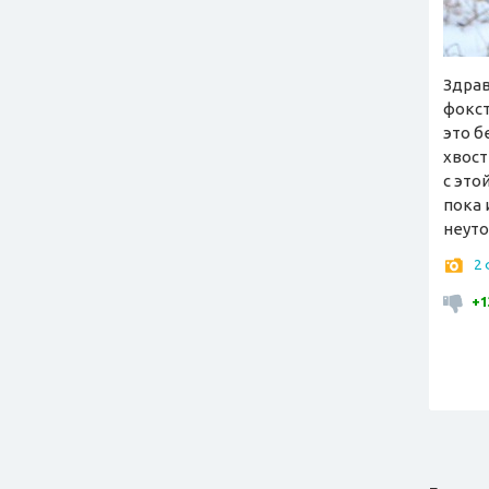
Здрав
фокст
это б
хвост
с это
пока 
неуто
2
+1