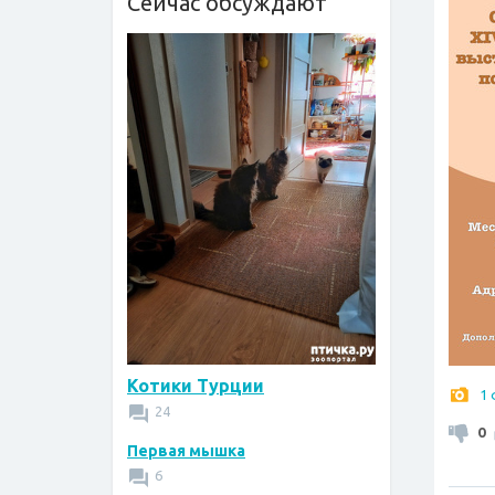
Сейчас обсуждают
Котики Турции
1
24
0
Первая мышка
6