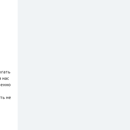
ыгать
в нас
венно
ть не