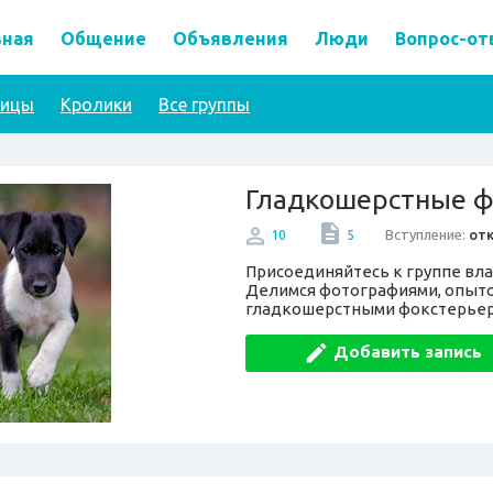
вная
Общение
Объявления
Люди
Вопрос-от
тицы
Кролики
Все группы
Гладкошерстные 
Вступление:
от
10
5
Присоединяйтесь к группе вл
Делимся фотографиями, опытом
гладкошерстными фокстерьер
Добавить запись