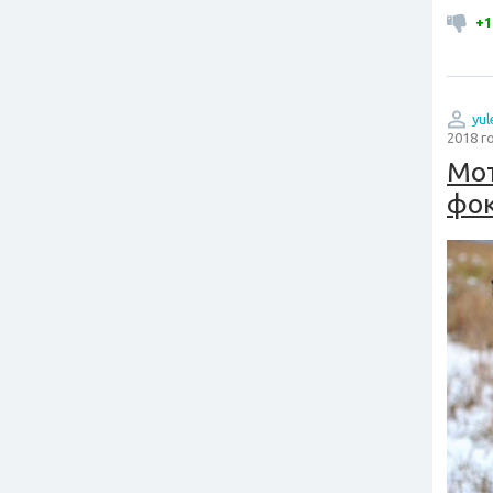
+1
yu
2018 г
Мот
фо