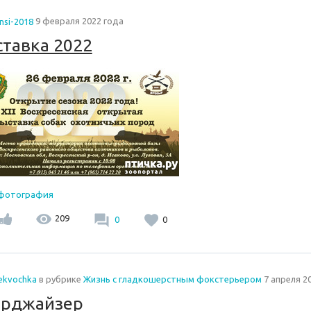
nsi-2018
9 февраля 2022 года
тавка 2022
 фотография
209
0
0
lekvochka
в рубрике
Жизнь с гладкошерстным фокстерьером
7 апреля 2
ерджайзер