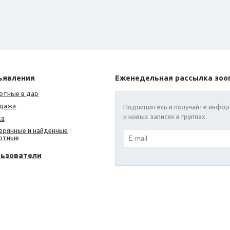
ъявления
Еженедельная рассылка зоо
отные в дар
дажа
Подпишитесь и получайте инфор
и новых записях в группах
ка
ерянные и найденные
отные
льзователи