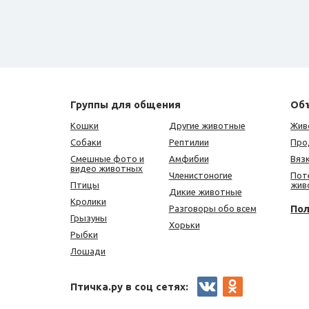
Группы для общения
Об
Кошки
Другие животные
Жив
Собаки
Рептилии
Про
Смешные фото и
Амфибии
Вяз
видео животных
Членистоногие
Пот
Птицы
жив
Дикие животные
Кролики
По
Разговоры обо всем
Грызуны
Хорьки
Рыбки
Лошади
Птичка.ру в соц сетях: