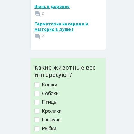
Июнь в деревне
2
Термуторно на сердце и
мыторно в душе (
2
Какие животные вас
интересуют?
Кошки
Собаки
Птицы
Кролики
Грызуны
Рыбки