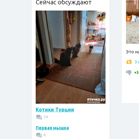
Сейчас обсуждают
Это н
3
+3
Котики Турции
24
Первая мышка
6