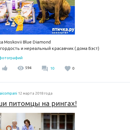
ka Moskovii Blue Diamond
гордость и нереальный красавчик ( дома Бэст)
 фотографий
594
10
0
naicompani
12 марта 2018 года
и питомцы на рингах!