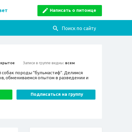
Написать о питомце
вет
Поиск по сайту
ткрытое
Записи в группе видны:
всем
 собак породы "бульмастиф". Делимся
ов, обмениваемся опытом в разведении и
Подписаться на группу