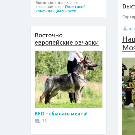
Вводя свои данные, вы
Выс
соглашаетесь с
Политикой
конфиденциальности
Сортир
iri
Восточно
Наш
европейские овчарки
Mos
ВЕО - сбылась мечта!
31