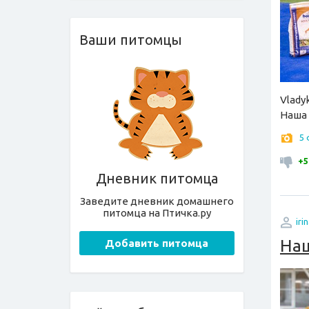
Ваши питомцы
Vlady
Наша 
5
+5
Дневник питомца
Заведите дневник домашнего
питомца на Птичка.ру
iri
Наш
Добавить питомца