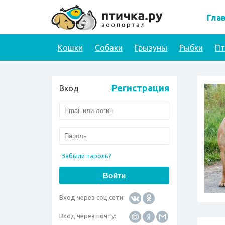
Гла
Кошки
Собаки
Грызуны
Рыбки
П
Регистрация
Вход
Забыли пароль?
Вход через соц сети:
Вход через почту: