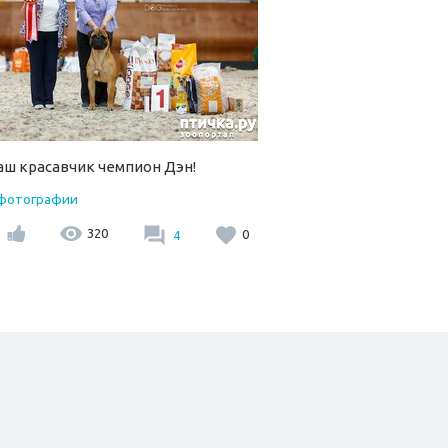
аш красавчик чемпион Дэн!
 фотографии
320
4
0