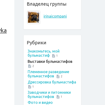
Владелец группы
irinaicompani
yka
Рубрики
Знакомьтесь, мой
бульмастиф
1
Выставки бульмастифов
2
Племенное разведение
бульмастифов
2
Дрессировка бульмастифа
1
Заводчики и питомники
бульмастифов
1
Фото и видео