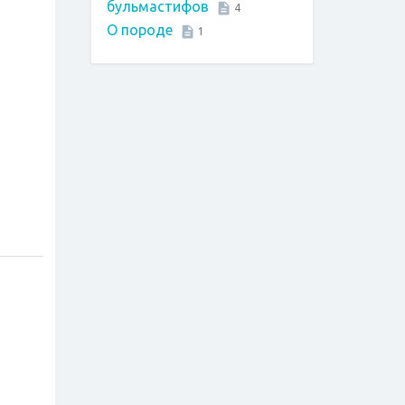
бульмастифов
4
О породе
1