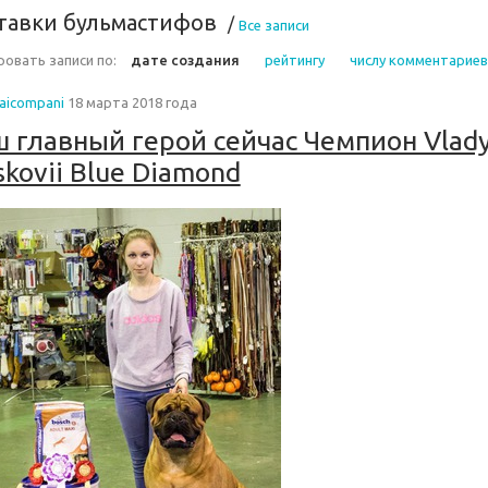
тавки бульмастифов
/
Все записи
овать записи по:
дате создания
рейтингу
числу комментариев
naicompani
18 марта 2018 года
 главный герой сейчас Чемпион Vlad
kovii Blue Diamond