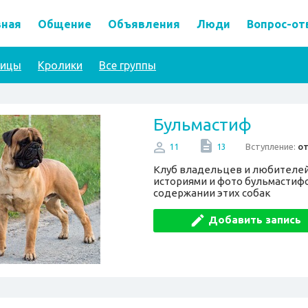
вная
Общение
Объявления
Люди
Вопрос-от
тицы
Кролики
Все группы
Бульмастиф
Вступление:
о
11
13
Клуб владельцев и любителей
историями и фото бульмастиф
содержании этих собак
Добавить запись