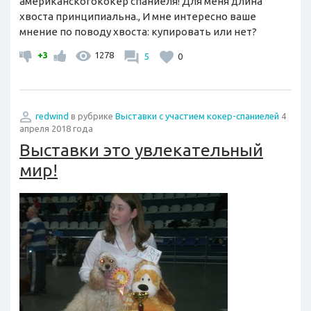
американскогококер спаниеля! Для меня длина
хвоста принципиальна., И мне интересно ваше
мнение по поводу хвоста: купировать или нет?
+3
1278
5
0
redwind
в рубрике
Выставки с участием кокер-спаниелей
4
апреля 2018 года
Выставки это увлекательный
мир!