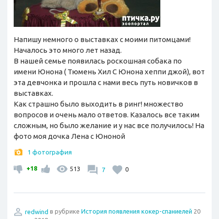
Напишу немного о выставках с моими питомцами!
Началось это много лет назад.
В нашей семье появилась роскошная собака по
имени Юнона ( Тюмень Хил С Юнона хеппи джой), вот
эта девчонка и прошла с нами весь путь новичков в
выставках.
Как страшно было выходить в ринг! множество
вопросов и очень мало ответов. Казалось все таким
сложным, но было желание и у нас все получилось! На
фото моя дочка Лена с Юноной
1 фотография
+18
513
7
0
redwind
в рубрике
История появления кокер-спаниелей
20