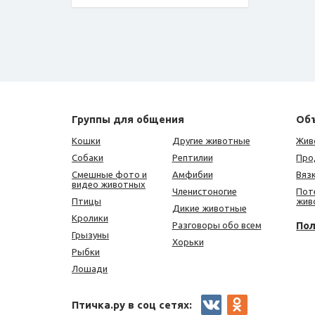
Группы для общения
Об
Кошки
Другие животные
Жив
Собаки
Рептилии
Про
Смешные фото и
Амфибии
Вяз
видео животных
Членистоногие
Пот
Птицы
жив
Дикие животные
Кролики
По
Разговоры обо всем
Грызуны
Хорьки
Рыбки
Лошади
Птичка.ру в соц сетях: