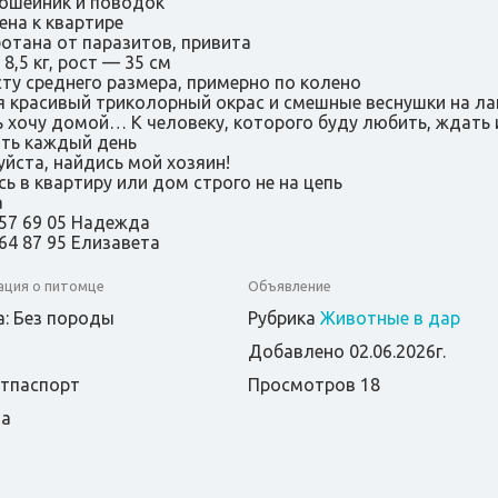
 ошейник и поводок
чена к квартире
ботана от паразитов, привита
 8,5 кг, рост — 35 см
сту среднего размера, примерно по колено
ня красивый триколорный окрас и смешные веснушки на ла
ь хочу домой… К человеку, которого буду любить, ждать 
ть каждый день
йста, найдись мой хозяин!
ь в квартиру или дом строго не на цепь
а
857 69 05 Надежда
264 87 95 Елизавета
ция о питомце
Объявление
: Без породы
Рубрика
Животные в дар
Добавлено 02.06.2026г.
етпаспорт
Просмотров 18
та