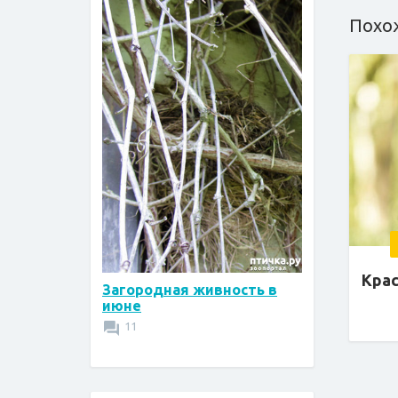
Похо
Крас
Загородная живность в
июне
11