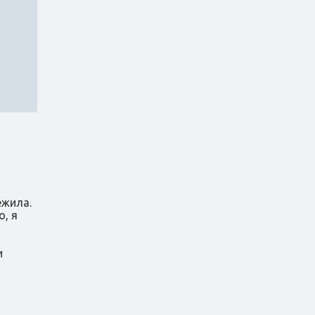
ежила.
, я
и