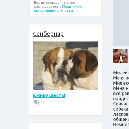
Вводя свои данные, вы
соглашаетесь с
Политикой
конфиденциальности
Сенбернар
Милейш
Меня з
Мне вс
Меня н
всё ра
Ёжику шесть!
найдёт
54
Сейчас
собака
ласков
общени
Немног