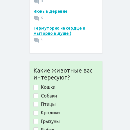
8
Июнь в деревне
6
Термуторно на сердце и
мыторно в душе (
3
Какие животные вас
интересуют?
Кошки
Собаки
Птицы
Кролики
Грызуны
Рыбки