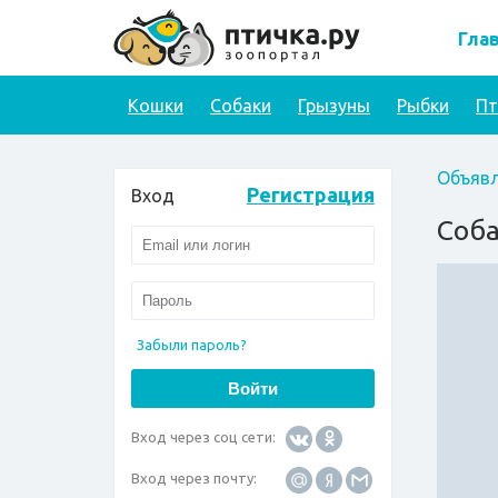
Гла
Кошки
Собаки
Грызуны
Рыбки
П
Объявл
Регистрация
Вход
Соба
Забыли пароль?
Вход через соц сети:
Вход через почту: