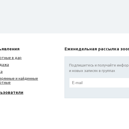
ъявления
Еженедельная рассылка зоо
отные в дар
дажа
Подпишитесь и получайте инфор
и новых записях в группах
ка
ерянные и найденные
отные
льзователи