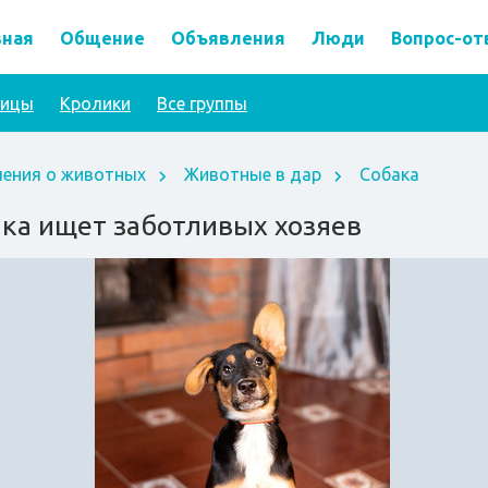
вная
Общение
Объявления
Люди
Вопрос-от
тицы
Кролики
Все группы
ения о животных
Животные в дар
Собака
ка ищет заботливых хозяев