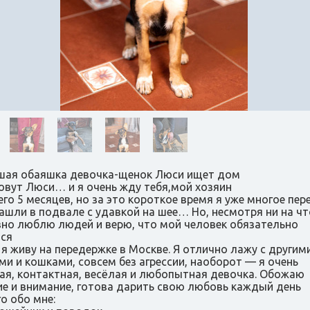
ая обаяшка девочка-щенок Люси ищет дом
овут Люси… и я очень жду тебя,мой хозяин
его 5 месяцев, но за это короткое время я уже многое пер
ашли в подвале с удавкой на шее… Но, несмотря ни на что
вно люблю людей и верю, что мой человек обязательно
ся
 я живу на передержке в Москве. Я отлично лажу с другим
ми и кошками, совсем без агрессии, наоборот — я очень
ая, контактная, весёлая и любопытная девочка. Обожаю
е и внимание, готова дарить свою любовь каждый день
о обо мне: