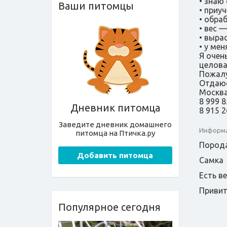
• знаю
Ваши питомцы
• приу
• обра
• вес —
• выра
• у ме
Я очен
целова
Пожалу
Отдаюс
Москв
8 999 
Дневник питомца
8 915 
Заведите дневник домашнего
Информа
питомца на Птичка.ру
Порода
Добавить питомца
Самка
Есть в
Приви
Популярное сегодня