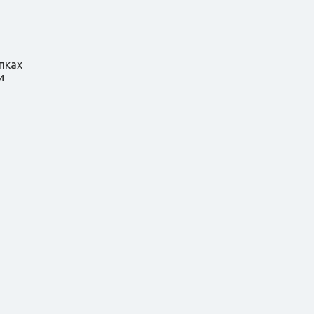
пках
и