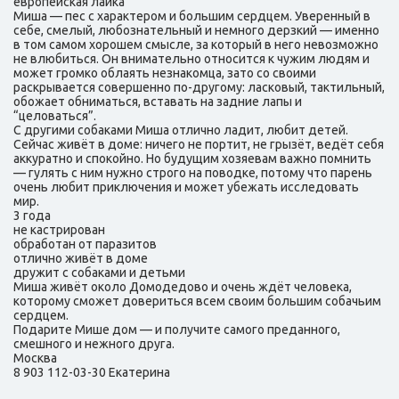
европейская лайка
Миша — пес с характером и большим сердцем. Уверенный в
себе, смелый, любознательный и немного дерзкий — именно
в том самом хорошем смысле, за который в него невозможно
не влюбиться. Он внимательно относится к чужим людям и
может громко облаять незнакомца, зато со своими
раскрывается совершенно по-другому: ласковый, тактильный,
обожает обниматься, вставать на задние лапы и
“целоваться”.
С другими собаками Миша отлично ладит, любит детей.
Сейчас живёт в доме: ничего не портит, не грызёт, ведёт себя
аккуратно и спокойно. Но будущим хозяевам важно помнить
— гулять с ним нужно строго на поводке, потому что парень
очень любит приключения и может убежать исследовать
мир.
3 года
не кастрирован
обработан от паразитов
отлично живёт в доме
дружит с собаками и детьми
Миша живёт около Домодедово и очень ждёт человека,
которому сможет довериться всем своим большим собачьим
сердцем.
Подарите Мише дом — и получите самого преданного,
смешного и нежного друга.
Москва
8 903 112-03-30 Екатерина