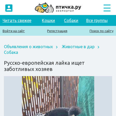
Читать свежее
Кошки
Собаки
Все группы
Войти на сайт
Регистрация
Поиск по сайту
Объявления о животных
Животные в дар
Собака
Русско-европейская лайка ищет
заботливых хозяев