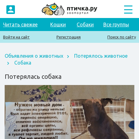
Читать свежее
Кошки
Собаки
Все группы
Войти на сайт
Регистрация
Поиск по сайту
Объявления о животных
Потерялось животное
Собака
Потерялась собака