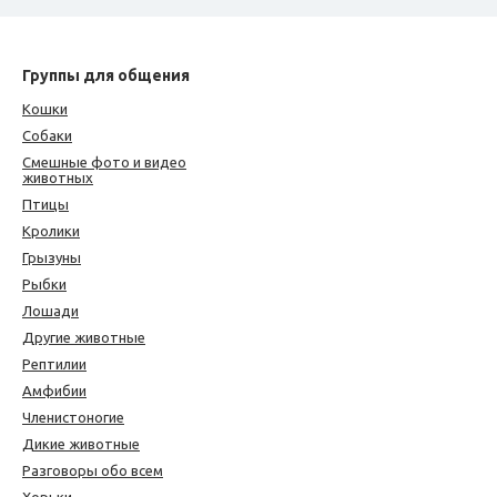
Группы для общения
Кошки
Собаки
Смешные фото и видео
животных
Птицы
Кролики
Грызуны
Рыбки
Лошади
Другие животные
Рептилии
Амфибии
Членистоногие
Дикие животные
Разговоры обо всем
Хорьки