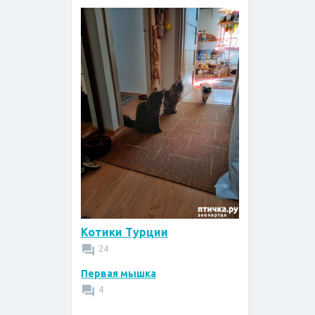
Котики Турции
24
Первая мышка
4