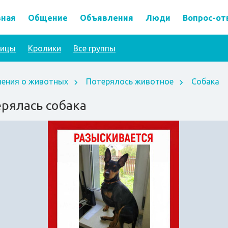
вная
Общение
Объявления
Люди
Вопрос-от
тицы
Кролики
Все группы
ения о животных
Потерялось животное
Собака
рялась собака