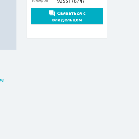
Телефон
9255178747
Связаться с
владельцем
ое