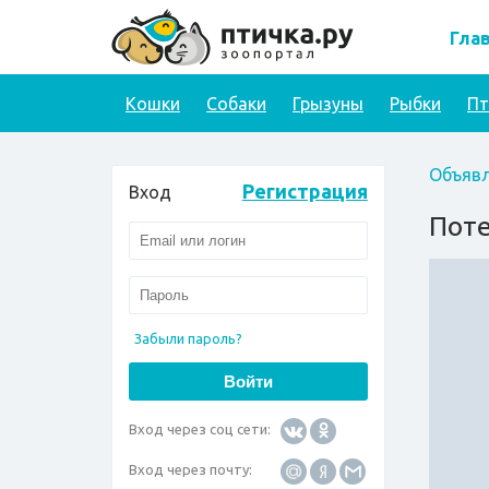
Гла
Кошки
Собаки
Грызуны
Рыбки
П
Объявл
Регистрация
Вход
Поте
Забыли пароль?
Вход через соц сети:
Вход через почту: