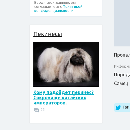
Вводя свои данные, вы
соглашаетесь с
Политикой
конфиденциальности
Пекинесы
Пропала
Информа
Порода
Самец
Кому подойдет пекинес?
Сокровище китайских
императоров.
Тви
23