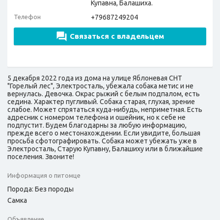
Купавна, Балашиха.
Телефон
+79687249204
Связаться с владельцем
5 декабря 2022 года из дома на улице Яблоневая СНТ
"Горелый лес", Электросталь, убежала собака метис и не
вернулась. Девочка. Окрас рыжий с белым подпалом, есть
седина. Характер пугливый. Собака старая, глухая, зрение
слабое. Может спрятаться куда-нибудь, неприметная. Есть
адресник с номером телефона и ошейник, но к себе не
подпустит. Будем благодарны за любую информацию,
прежде всего о местонахождении. Если увидите, большая
просьба сфотографировать. Собака может убежать уже в
Электросталь, Старую Купавну, Балашиху или в ближайшие
поселения. Звоните!
Информация о питомце
Порода: Без породы
Самка
Объявление