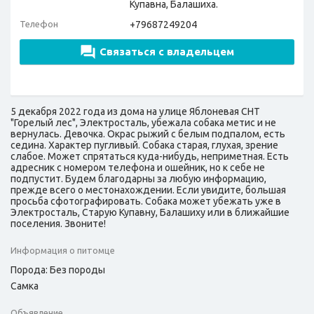
Купавна, Балашиха.
Телефон
+79687249204
Связаться с владельцем
5 декабря 2022 года из дома на улице Яблоневая СНТ
"Горелый лес", Электросталь, убежала собака метис и не
вернулась. Девочка. Окрас рыжий с белым подпалом, есть
седина. Характер пугливый. Собака старая, глухая, зрение
слабое. Может спрятаться куда-нибудь, неприметная. Есть
адресник с номером телефона и ошейник, но к себе не
подпустит. Будем благодарны за любую информацию,
прежде всего о местонахождении. Если увидите, большая
просьба сфотографировать. Собака может убежать уже в
Электросталь, Старую Купавну, Балашиху или в ближайшие
поселения. Звоните!
Информация о питомце
Порода: Без породы
Самка
Объявление