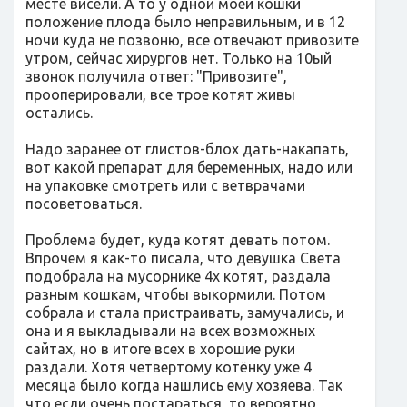
месте висели. А то у одной моей кошки
положение плода было неправильным, и в 12
ночи куда не позвоню, все отвечают привозите
утром, сейчас хирургов нет. Только на 10ый
звонок получила ответ: "Привозите",
прооперировали, все трое котят живы
остались.
Надо заранее от глистов-блох дать-накапать,
вот какой препарат для беременных, надо или
на упаковке смотреть или с ветврачами
посоветоваться.
Проблема будет, куда котят девать потом.
Впрочем я как-то писала, что девушка Света
подобрала на мусорнике 4х котят, раздала
разным кошкам, чтобы выкормили. Потом
собрала и стала пристраивать, замучались, и
она и я выкладывали на всех возможных
сайтах, но в итоге всех в хорошие руки
раздали. Хотя четвертому котёнку уже 4
месяца было когда нашлись ему хозяева. Так
что если очень постараться, то вероятно