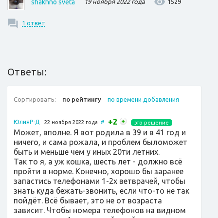
1529
shakhno sveta
19 ноября 2022 года
1 ответ
Ответы:
Сортировать:
по рейтингу
по времени добавления
+2
ЮлияР-Д
22 ноября 2022 года
#
это решение
Может, вполне. Я вот родила в 39 и в 41 год и
ничего, и сама рожала, и проблем быломожет
быть и меньше чем у иных 20ти летних.
Так то я, а уж кошка, шесть лет - должно всё
пройти в норме. Конечно, хорошо бы заранее
запастись телефонами 1-2х ветврачей, чтобы
знать куда бежать-звонить, если что-то не так
пойдёт. Всё бывает, это не от возраста
зависит. Чтобы номера телефонов на видном