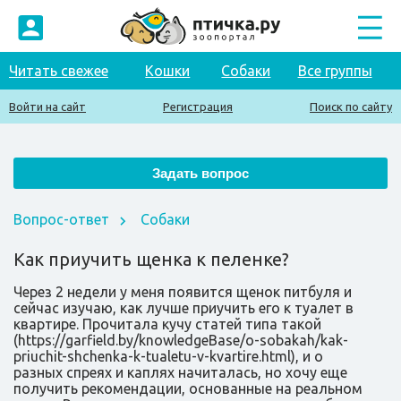
Читать свежее
Кошки
Собаки
Все группы
Войти на сайт
Регистрация
Поиск по сайту
Вопрос-ответ
Собаки
Как приучить щенка к пеленке?
Через 2 недели у меня появится щенок питбуля и
сейчас изучаю, как лучше приучить его к туалет в
квартире. Прочитала кучу статей типа такой
(https://garfield.by/knowledgeBase/o-sobakah/kak-
priuchit-shchenka-k-tualetu-v-kvartire.html), и о
разных спреях и каплях начиталась, но хочу еще
получить рекомендации, основанные на реальном