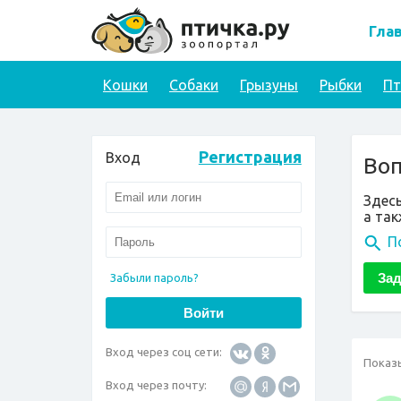
Гла
Кошки
Собаки
Грызуны
Рыбки
П
Регистрация
Вход
Воп
Здес
а так
П
Забыли пароль?
Вход через соц сети:
Показ
Вход через почту: