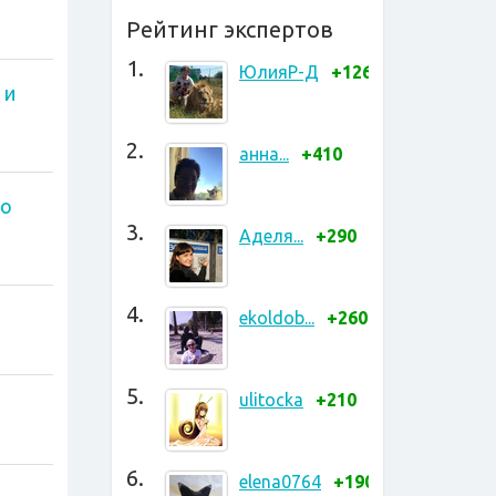
Рейтинг экспертов
1.
ЮлияР-Д
+1265
 и
2.
анна...
+410
то
3.
Аделя...
+290
4.
ekoldob...
+260
5.
ulitocka
+210
6.
elena0764
+190