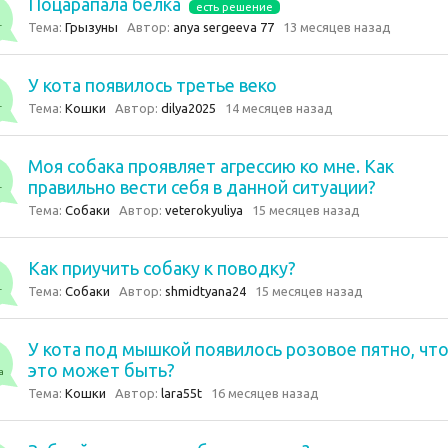
Поцарапала белка
есть решение
Тема:
Грызуны
Автор:
anya sergeeva 77
13 месяцев назад
т
У кота появилось третье веко
Тема:
Кошки
Автор:
dilya2025
14 месяцев назад
т
Моя собака проявляет агрессию ко мне. Как
правильно вести себя в данной ситуации?
т
Тема:
Собаки
Автор:
veterokyuliya
15 месяцев назад
Как приучить собаку к поводку?
Тема:
Собаки
Автор:
shmidtyana24
15 месяцев назад
т
У кота под мышкой появилось розовое пятно, чт
это может быть?
а
Тема:
Кошки
Автор:
lara55t
16 месяцев назад