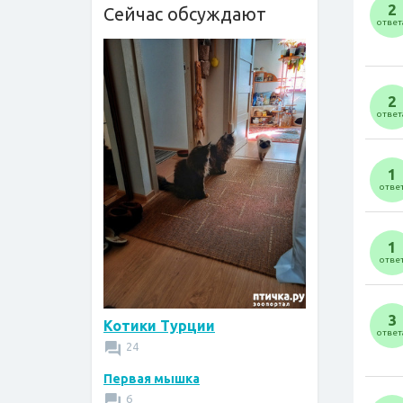
2
Сейчас обсуждают
ответ
2
ответ
1
отве
1
отве
3
Котики Турции
ответ
24
Первая мышка
6