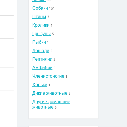
Собаки
151
Птицы
7
Кролики
1
Грызуны
5
Рыбки
1
Лошади
0
Рептилии
3
Амфибии
0
Членистоногие
1
Хорьки
1
Дикие животные
2
о
Другие домашние
животные
5