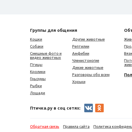
Группы для общения
Об
Кошки
Другие животные
Жив
Собаки
Рептилии
Про
Смешные фото и
Амфибии
Вяз
видео животных
Членистоногие
Пот
Птицы
жив
Дикие животные
Кролики
По
Разговоры обо всем
Грызуны
Хорьки
Рыбки
Лошади
Птичка.ру в соц сетях:
Обратная связь
Правила сайта
Политика конфиден