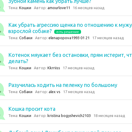
Зубной камень как убрать лучше?
Тема:
Кошки
Автор:
amourlove11
16 месяцев назад
т
Как убрать агрессию щенка по отношению к мужу
взрослой собаке?
а
есть решение
Тема:
Собаки
Автор:
elenapopova1993 01 21
17 месяцев назад
Котенок мяукает без остановки, прям истерит, ч
делать?
а
Тема:
Кошки
Автор:
Kkrriiss
17 месяцев назад
Разучилась ходить на пеленку по большому
Тема:
Собаки
Автор:
alex vs
17 месяцев назад
а
Кошка просит кота
Тема:
Кошки
Автор:
kristina bogyshevich2103
18 месяцев назад
т