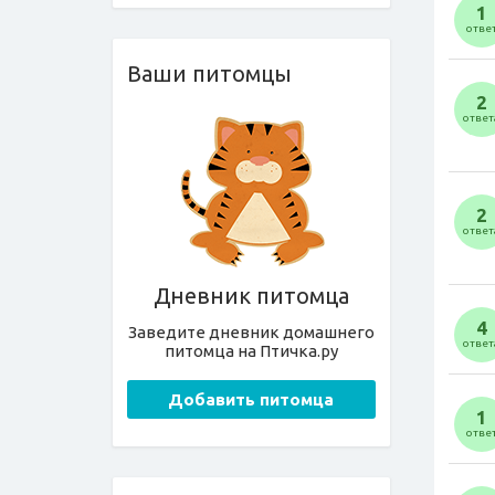
1
отве
Ваши питомцы
2
ответ
2
ответ
Дневник питомца
4
Заведите дневник домашнего
ответ
питомца на Птичка.ру
Добавить питомца
1
отве