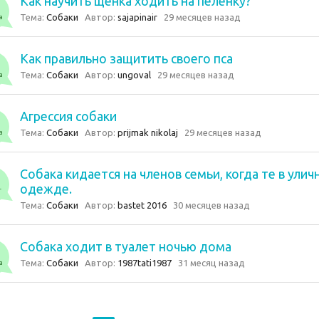
Как научить щенка ходить на пелёнку?
Тема:
Собаки
Автор:
sajapinair
29 месяцев назад
а
Как правильно защитить своего пса
Тема:
Собаки
Автор:
ungoval
29 месяцев назад
а
Агрессия собаки
Тема:
Собаки
Автор:
prijmak nikolaj
29 месяцев назад
а
Собака кидается на членов семьи, когда те в улич
одежде.
т
Тема:
Собаки
Автор:
bastet 2016
30 месяцев назад
Собака ходит в туалет ночью дома
Тема:
Собаки
Автор:
1987tati1987
31 месяц назад
а