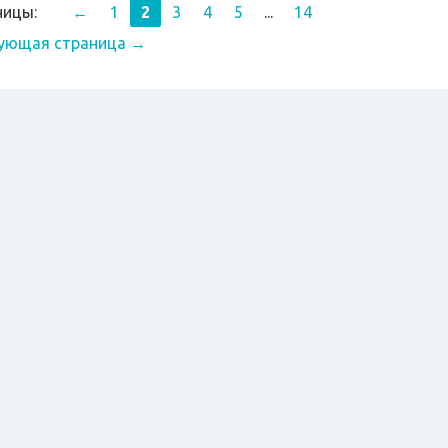
ницы:
←
1
2
3
4
5
...
14
ующая страница →