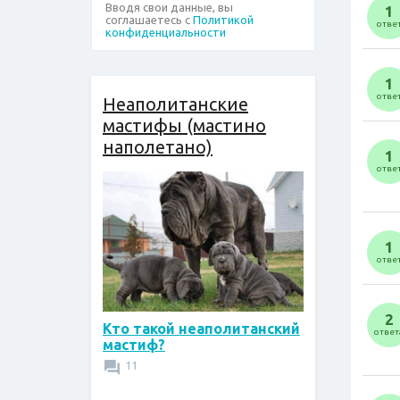
Вводя свои данные, вы
1
соглашаетесь с
Политикой
отве
конфиденциальности
1
отве
Неаполитанские
мастифы (мастино
наполетано)
1
отве
1
отве
2
Кто такой неаполитанский
ответ
мастиф?
11