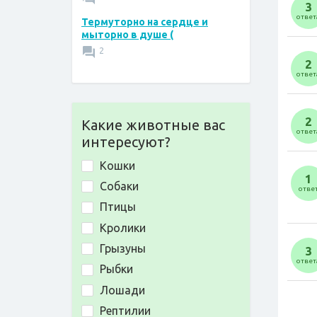
3
ответ
Термуторно на сердце и
мыторно в душе (
2
2
ответ
2
Какие животные вас
ответ
интересуют?
Кошки
1
Собаки
отве
Птицы
Кролики
Грызуны
3
ответ
Рыбки
Лошади
Рептилии