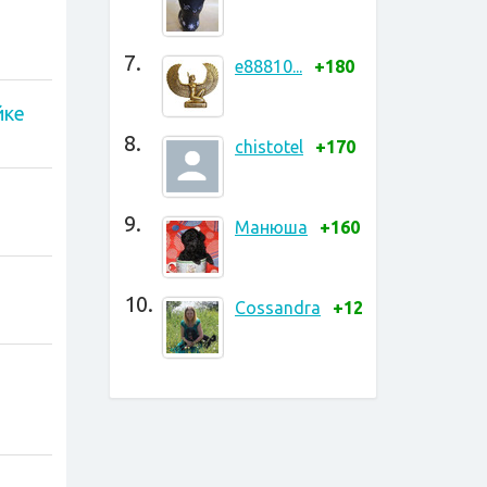
7.
e88810...
+180
йке
8.
chistotel
+170
9.
Манюша
+160
10.
Cossandra
+125