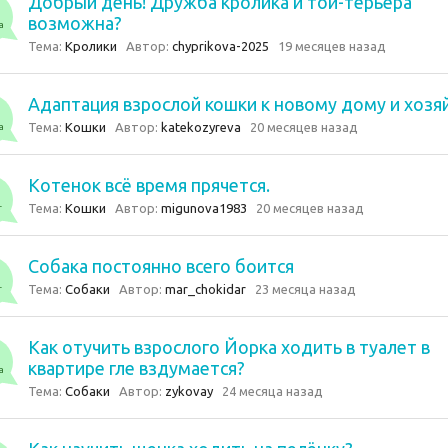
Добрый день! Дружба кролика и той-терьера
возможна?
а
Тема:
Кролики
Автор:
chyprikova-2025
19 месяцев назад
Адаптация взрослой кошки к новому дому и хозя
Тема:
Кошки
Автор:
katekozyreva
20 месяцев назад
а
Котенок всё время прячется.
Тема:
Кошки
Автор:
migunova1983
20 месяцев назад
т
Собака постоянно всего боится
Тема:
Собаки
Автор:
mar_chokidar
23 месяца назад
т
Как отучить взрослого Йорка ходить в туалет в
квартире гле вздумается?
а
Тема:
Собаки
Автор:
zykovay
24 месяца назад