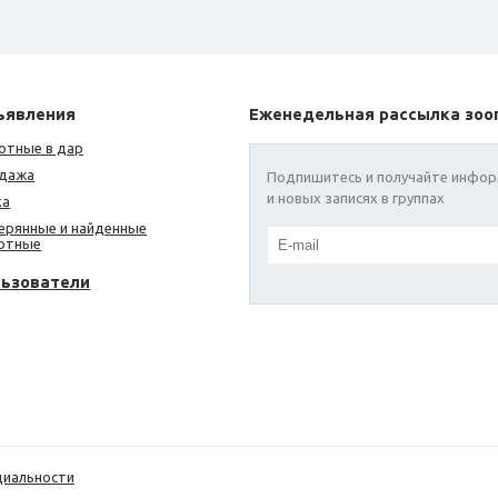
ъявления
Еженедельная рассылка зоо
отные в дар
дажа
Подпишитесь и получайте инфор
и новых записях в группах
ка
ерянные и найденные
отные
льзователи
циальности