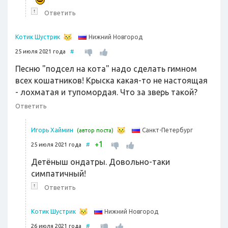
↑
Ответить
Нижний Новгород
Котик Шустрик
25 июля 2021 года
#
Песню "подсел на кота" надо сделать гимном
всех кошатников! Крыска какая-то не настоящая
- лохматая и тупомордая. Что за зверь такой?
Ответить
Санкт-Петербург
Игорь Хаймин
(автор поста)
1
+
25 июля 2021 года
#
Детёныш ондатры. Довольно-таки
симпатичный!
↑
Ответить
Нижний Новгород
Котик Шустрик
26 июля 2021 года
#