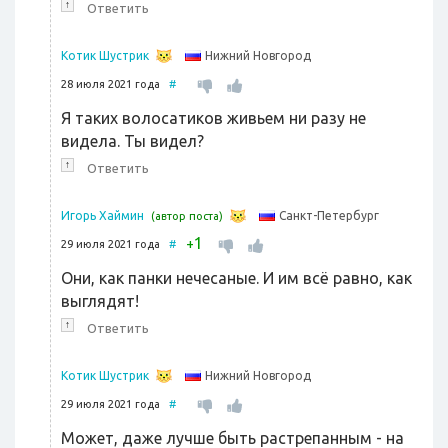
↑
Ответить
Нижний Новгород
Котик Шустрик
28 июля 2021 года
#
Я таких волосатиков живьем ни разу не
видела. Ты видел?
↑
Ответить
Санкт-Петербург
Игорь Хаймин
(автор поста)
1
+
29 июля 2021 года
#
Они, как панки нечесаные. И им всё равно, как
выглядят!
↑
Ответить
Нижний Новгород
Котик Шустрик
29 июля 2021 года
#
Может, даже лучше быть растрепанным - на