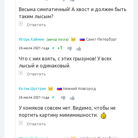
Весьма симпатичный! А хвост и должен быть
таким лысым?
↑
Ответить
Санкт-Петербург
Игорь Хаймин
(автор поста)
1
+
26 июля 2021 года
#
Что с них взять, с этих грызунов! У всех
лысый и одинаковый.
↑
Ответить
Нижний Новгород
Котик Шустрик
26 июля 2021 года
#
У хомяков совсем нет. Видимо, чтобы не
портить картину мимимишности.
↑
Ответить