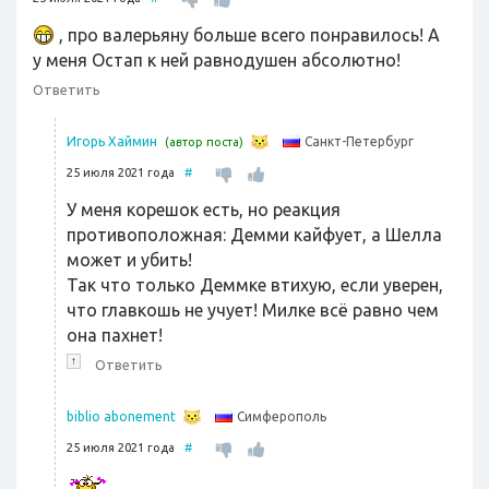
, про валерьяну больше всего понравилось! А
у меня Остап к ней равнодушен абсолютно!
Ответить
Санкт-Петербург
Игорь Хаймин
(автор поста)
25 июля 2021 года
#
У меня корешок есть, но реакция
противоположная: Демми кайфует, а Шелла
может и убить!
Так что только Деммке втихую, если уверен,
что главкошь не учует! Милке всё равно чем
она пахнет!
↑
Ответить
Симферополь
biblio abonement
25 июля 2021 года
#