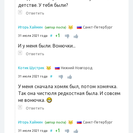
детстве. У тебя были?
↑
Ответить
Санкт-Петербург
Игорь Хаймин
(автор поста)
1
+
31 июля 2021 года
#
И у меня были. Вонючки...
↑
Ответить
Нижний Новгород
Котик Шустрик
31 июля 2021 года
#
У меня сначала хомяк был, потом хомячка.
Так она чистюля редкостная была. И совсем
не вонючка.
↑
Ответить
Санкт-Петербург
Игорь Хаймин
(автор поста)
1
+
31 июля 2021 года
#