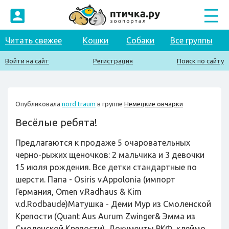
Читать свежее
Кошки
Собаки
Все группы
Войти на сайт
Регистрация
Поиск по сайту
Опубликовала
nord traum
в группе
Немецкие овчарки
Весёлые ребята!
Предлагаются к продаже 5 очаровательных
черно-рыжих щеночков: 2 мальчика и 3 девочки
15 июля рождения. Все детки стандартные по
шерсти. Папа - Osiris v.Appolonia (импорт
Германия, Omen v.Radhaus & Kim
v.d.Rodbaude)Матушка - Деми Мур из Смоленской
Крепости (Quant Aus Aurum Zwinger& Эмма из
Смоленской Крепости). Документы РКФ, клеймо,