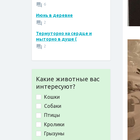
6
Июнь в деревне
2
Термуторно на сердце и
мыторно в душе (
2
Какие животные вас
интересуют?
Кошки
Собаки
Птицы
Кролики
Грызуны