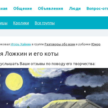
вная
Общение
Объявления
Люди
Вопрос-от
тицы
Кролики
Все группы
иковал
Игорь Хаймин
в группе
Разговоры обо всем
в рубрике
Юмор
я Ложкин и его коты
 услышать Ваши отзывы по поводу его творчества: