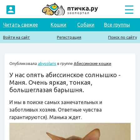
Читать свежее
Кошки
Собаки
Все группы
Войти на сайт
Регистрация
Поиск по сайту
Опубликовала
abysolaris
в группе
Абиссинские кошки
У нас опять абиссинское солнышко -
Маня. Очень яркая, тонкая,
большеглазая барышня.
И мы в поиске самых замечательных и
заботливых хозяев. Ответные чувства
гарантируются). Манька ждет.