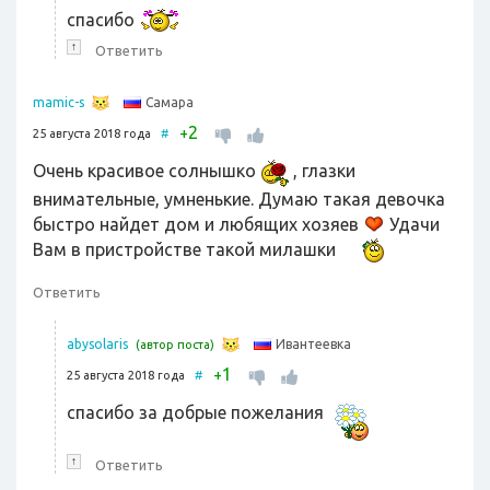
спасибо
↑
Ответить
Самара
mamic-s
2
+
25 августа 2018 года
#
Очень красивое солнышко
, глазки
внимательные, умненькие. Думаю такая девочка
быстро найдет дом и любящих хозяев
Удачи
Вам в пристройстве такой милашки
Ответить
Ивантеевка
abysolaris
(автор поста)
1
+
25 августа 2018 года
#
спасибо за добрые пожелания
↑
Ответить