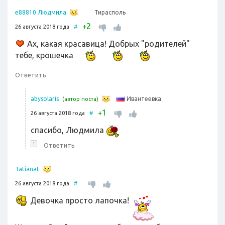
Тирасполь
e88810 Людмила
2
+
26 августа 2018 года
#
Ах, какая красавица! Добрых "родителей"
тебе, крошечка
Ответить
Ивантеевка
abysolaris
(автор поста)
1
+
26 августа 2018 года
#
cпасибо, Людмила
↑
Ответить
TatianaL
26 августа 2018 года
#
Девочка просто лапочка!