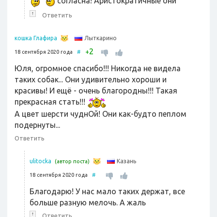
согласна! Аристократичные они
↑
Ответить
Лыткарино
кошка Глафира
2
+
18 сентября 2020 года
#
Юля, огромное спасибо!!! Никогда не видела
таких собак... Они удивительно хороши и
красивы! И ещё - очень благородны!!! Такая
прекрасная стать!!!
А цвет шерсти чуднОй! Они как-будто пеплом
подернуты...
Ответить
Казань
ulitocka
(автор поста)
18 сентября 2020 года
#
Благодарю! У нас мало таких держат, все
больше разную мелочь. А жаль
↑
Ответить