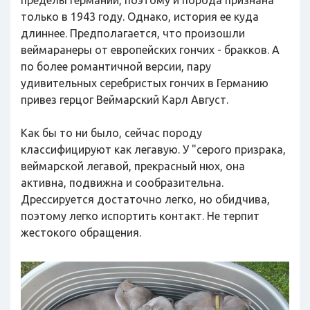
пределы Германии, поэтому и порода признана
только в 1943 году. Однако, история ее куда
длиннее. Предполагается, что произошли
веймаранеры от европейских гончих - бракков. А
по более романтичной версии, пару
удивительных серебристых гончих в Германию
привез герцог Веймарский Карл Август.
Как бы то ни было, сейчас породу
классифицируют как легавую. У "серого призрака,
веймарской легавой, прекрасный нюх, она
активна, подвижна и сообразительна.
Дрессируется достаточно легко, но обидчива,
поэтому легко испортить контакт. Не терпит
жестокого обращения.