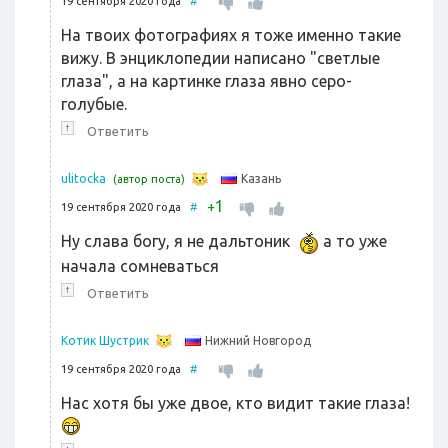
19 сентября 2020 года
#
На твоих фотографиях я тоже именно такие
вижу. В энциклопедии написано "светлые
глаза", а на картинке глаза явно серо-
голубые.
↑
Ответить
Казань
ulitocka
(автор поста)
1
+
19 сентября 2020 года
#
Ну слава богу, я не дальтоник
а то уже
начала сомневаться
↑
Ответить
Нижний Новгород
Котик Шустрик
19 сентября 2020 года
#
Нас хотя бы уже двое, кто видит такие глаза!