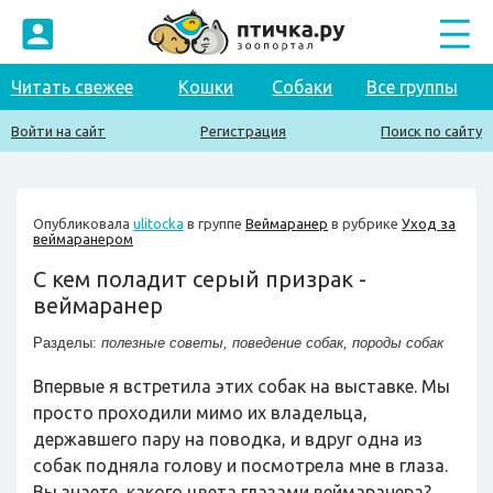
Читать свежее
Кошки
Собаки
Все группы
Войти на сайт
Регистрация
Поиск по сайту
Опубликовала
ulitocka
в группе
Веймаранер
в рубрике
Уход за
веймаранером
С кем поладит серый призрак -
веймаранер
Разделы:
полезные советы
,
поведение собак
,
породы собак
Впервые я встретила этих собак на выставке. Мы
просто проходили мимо их владельца,
державшего пару на поводка, и вдруг одна из
собак подняла голову и посмотрела мне в глаза.
Вы знаете, какого цвета глазами веймаранера?